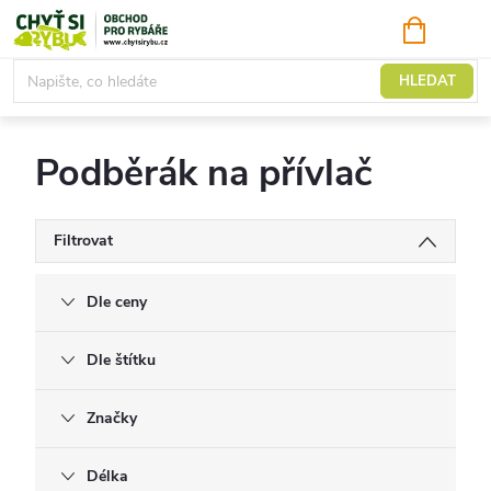
Přejít
NÁKUPNÍ
KOŠÍK
na
obsah
Podběráky
HLEDAT
Podběrák na přívlač
Filtrovat
Dle ceny
Dle štítku
Značky
Délka