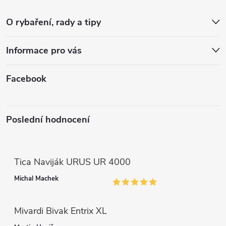
t
v
O rybaření, rady a tipy
k
í
Informace pro vás
y
v
Facebook
ý
p
Poslední hodnocení
i
s
Tica Naviják URUS UR 4000
u
Michal Machek
Mivardi Bivak Entrix XL