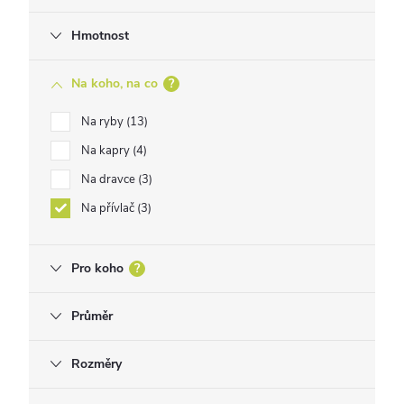
Hmotnost
Na koho, na co
?
Na ryby
13
Na kapry
4
Na dravce
3
Na přívlač
3
Pro koho
?
Průměr
Rozměry