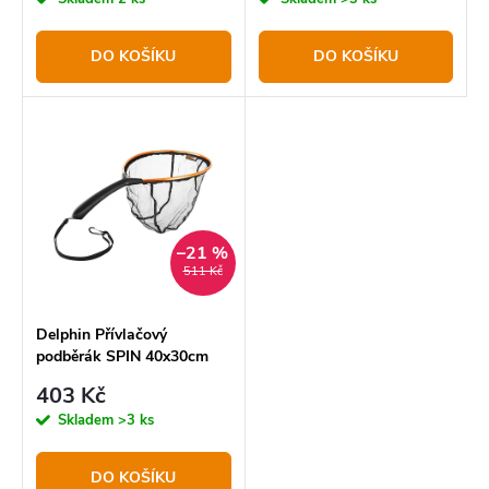
k
u
t
k
DO KOŠÍKU
DO KOŠÍKU
ů
t
ů
–21 %
511 Kč
Delphin Přívlačový
podběrák SPIN 40x30cm
403 Kč
Skladem
>3 ks
DO KOŠÍKU