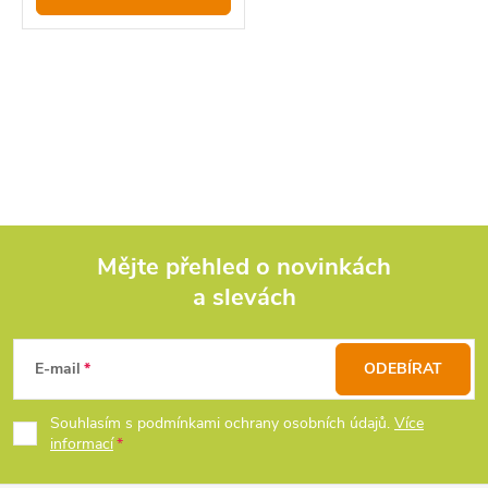
O
v
l
á
d
Mějte přehled o novinkách
a slevách
Z
a
c
á
E-mail
ODEBÍRAT
í
p
Souhlasím s podmínkami ochrany osobních údajů.
Více
p
informací
a
r