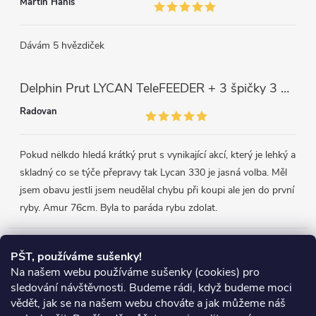
Martin Haniš
Dávám 5 hvězdiček
Delphin Prut LYCAN TeleFEEDER + 3 špičky 3 m, 80 g
Radovan
Pokud nėlkdo hledá krátký prut s vynikající akcí, který je lehký a
skladný co se týče přepravy tak Lycan 330 je jasná volba. Měl
jsem obavu jestli jsem neudělal chybu při koupi ale jen do první
ryby. Amur 76cm. Byla to paráda rybu zdolat.
Přijímáme online platby
PŠT, používáme sušenky!
Na našem webu používáme sušenky (cookies) pro
sledování návštěvnosti. Budeme rádi, když budeme moci
vědět, jak se na našem webu chováte a jak můžeme náš