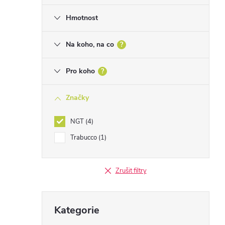
Hmotnost
Na koho, na co
?
Pro koho
?
Značky
NGT
4
Trabucco
1
Zrušit filtry
Přeskočit
Kategorie
kategorie