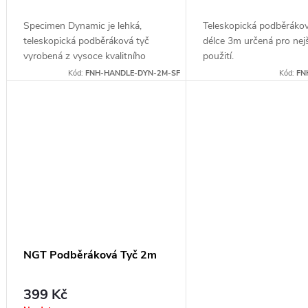
ů
Specimen Dynamic je lehká,
Teleskopická podběrákov
teleskopická podběráková tyč
délce 3m určená pro nejš
vyrobená z vysoce kvalitního
použití.
karbonu. Je vyrobena ze dvou
Kód:
FNH-HANDLE-DYN-2M-SF
Kód:
FN
dílů, které lze spojit pomocí
kovového šroubovacího závitu.
NGT Podběráková Tyč 2m
399 Kč