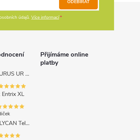
ODEBÍRAT
osobních údajů.
Více informací
odnocení
Přijímáme online
platby
Tica Naviják URUS UR 4000
 Entrix XL
iček
Delphin Prut LYCAN TeleFEEDER + 3 špičky 3 m, 80 g