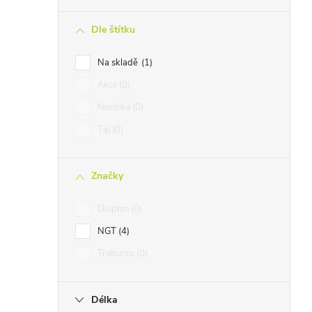
n
Dle štítku
n
í
Na skladě
1
p
Akce
0
a
Novinka
0
n
Tip
0
e
l
Značky
Delphin
0
NGT
4
Trabucco
0
Délka