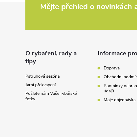
Z
Mějte přehled o novinkách
á
p
a
O rybaření, rady a
Informace pro
tipy
t
Doprava
Pstruhová sezóna
Obchodní podmí
í
Jarní překvapení
Podmínky ochran
údajů
Pošlete nám Vaše rybářské
fotky
Moje objednávka