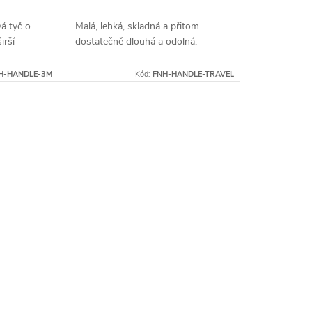
á tyč o
Malá, lehká, skladná a přitom
irší
dostatečně dlouhá a odolná.
H-HANDLE-3M
Kód:
FNH-HANDLE-TRAVEL