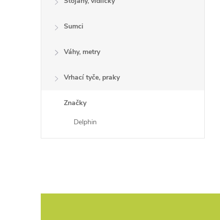
Stojany, vidličky
Sumci
Váhy, metry
Vrhací tyče, praky
Značky
Delphin