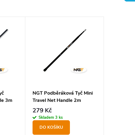
yč
NGT Podběráková Tyč Mini
dle 3m
Travel Net Handle 2m
279 Kč
Skladem
3 ks
DO KOŠÍKU