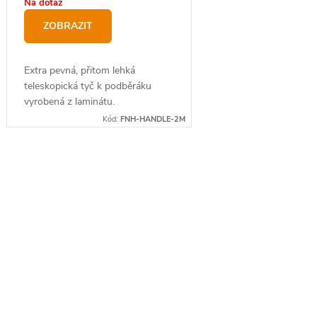
Na dotaz
ZOBRAZIT
Extra pevná, přitom lehká
teleskopická tyč k podběráku
vyrobená z laminátu.
Kód:
FNH-HANDLE-2M
O
v
l
á
d