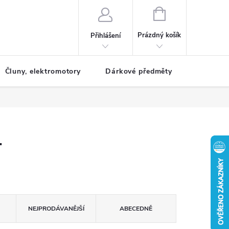
NÁKUPNÍ
KOŠÍK
Prázdný košík
Přihlášení
Čluny, elektromotory
Dárkové předměty
Dětské r
T
NEJPRODÁVANĚJŠÍ
ABECEDNĚ