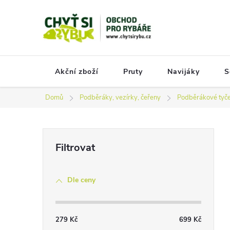
Přejít
na
obsah
Akční zboží
Pruty
Navijáky
S
Domů
Podběráky, vezírky, čeřeny
Podběrákové tyč
P
o
s
Dle ceny
t
r
a
279
Kč
699
Kč