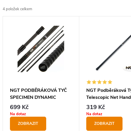
z
4
položek celkem
e
V
n
ý
í
p
p
i
r
s
o
p
d
r
u
o
NGT PODBĚRÁKOVÁ TYČ
NGT Podběráková T
k
SPECIMEN DYNAMIC
Telescopic Net Han
d
t
SCREW-FIX 2M
699 Kč
319 Kč
u
ů
Na dotaz
Na dotaz
k
ZOBRAZIT
ZOBRAZIT
t