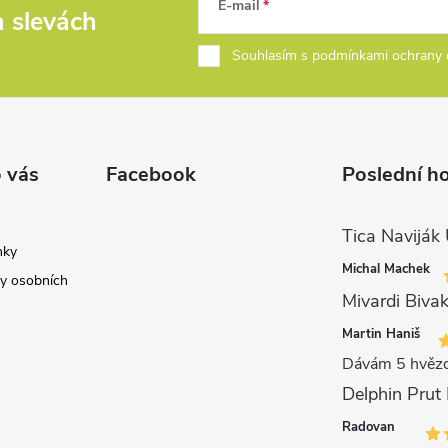
E-mail
a slevách
Souhlasím s podmínkami ochrany 
 vás
Facebook
Poslední h
nky
Michal Machek
y osobních
Mivardi Bivak
Martin Haniš
Dávám 5 hvězd
Radovan