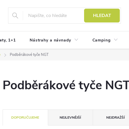
HLEDAT
ety, 1+1
Nástrahy a návnady
Camping
e
Podběrákové tyče NGT
Podběrákové tyče NG
Ř
DOPORUČUJEME
NEJLEVNĚJŠÍ
NEJDRAŽŠÍ
a