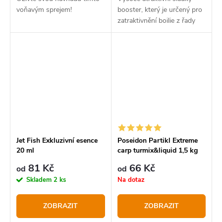
voňavým sprejem!
booster, který je určený pro
zatraktivnění boilie z řady
Speciál Amur.
Jet Fish Exkluzivní esence
Poseidon Partikl Extreme
20 ml
carp turmix&liquid 1,5 kg
81 Kč
66 Kč
od
od
Skladem
2 ks
Na dotaz
ZOBRAZIT
ZOBRAZIT