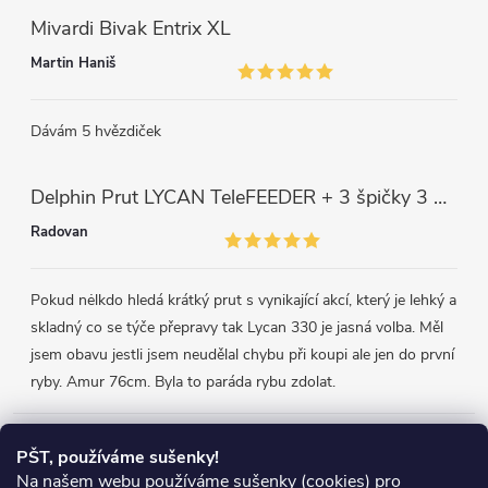
Mivardi Bivak Entrix XL
Martin Haniš
Dávám 5 hvězdiček
Delphin Prut LYCAN TeleFEEDER + 3 špičky 3 m, 80 g
Radovan
Pokud nėlkdo hledá krátký prut s vynikající akcí, který je lehký a
skladný co se týče přepravy tak Lycan 330 je jasná volba. Měl
jsem obavu jestli jsem neudělal chybu při koupi ale jen do první
ryby. Amur 76cm. Byla to paráda rybu zdolat.
Přijímáme online platby
PŠT, používáme sušenky!
Na našem webu používáme sušenky (cookies) pro