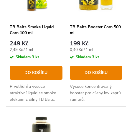
p
s
r
p
o
r
TB Baits Smoke Liquid
TB Baits Booster Corn 500
Corn 100 ml
ml
d
o
249 Kč
199 Kč
u
d
Měrná
Měrná
2,49 Kč / 1 ml
0,40 Kč / 1 ml
k
u
cena:
cena:
Skladem
3 ks
Skladem
3 ks
t
k
DO KOŠÍKU
DO KOŠÍKU
ů
t
ů
Prvotřídní a vysoce
Vysoce koncentrovaný
atraktivní liquid se smoke
booster pro cílený lov kaprů
efektem z dílny TB Baits.
i amurů.