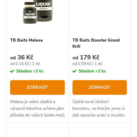
TB Baits Melasa
TB Baits Booster Grand
Krill
36 Kč
179 Kč
od
od
Měrná
Měrná
od 0,16 Kč / 1 ml
od 0,59 Kč / 1 ml
cena:
cena:
Skladem
>3 ks
Skladem
>3 ks
ZOBRAZIT
ZOBRAZIT
Melasa je velmi sladká a
Úplně nové složení
výrazná tekutina určena jako
boosteru, se kterým jsme si
přísada do vašich boilie mixů
dali opravdu práci a myslím,
nebo s ní lze i boosterovat
že můžeme být právem hrdí!
vaše hotové krmení pro
zvýšení jeho atraktivity.