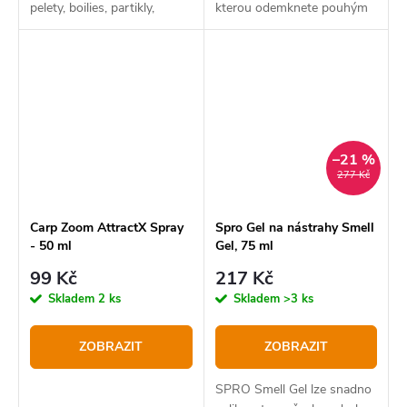
pelety, boilies, partikly,
kterou odemknete pouhým
měkké nástrahy, method
jedním stisknutím prstu.
mixy a vnadící směsi.
–21 %
277 Kč
Carp Zoom AttractX Spray
Spro Gel na nástrahy Smell
- 50 ml
Gel, 75 ml
99 Kč
217 Kč
Skladem
2 ks
Skladem
>3 ks
ZOBRAZIT
ZOBRAZIT
SPRO Smell Gel lze snadno