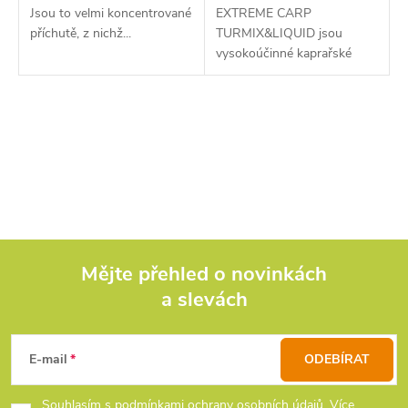
Jsou to velmi koncentrované
EXTREME CARP
příchutě, z nichž...
TURMIX&LIQUID jsou
vysokoúčinné kaprařské
aditiva.
O
v
l
á
d
Mějte přehled o novinkách
a slevách
Z
a
c
á
E-mail
ODEBÍRAT
í
p
Souhlasím s podmínkami ochrany osobních údajů.
Více