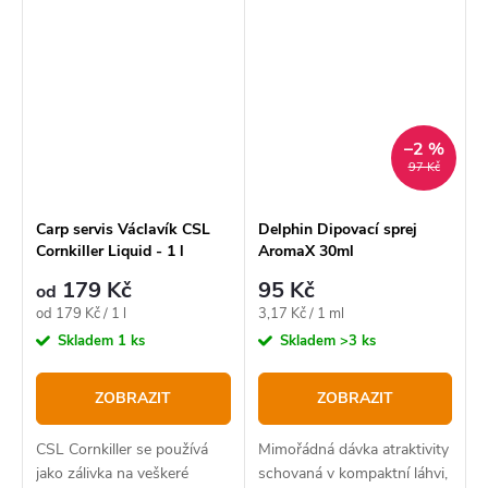
–2 %
97 Kč
Carp servis Václavík CSL
Delphin Dipovací sprej
Cornkiller Liquid - 1 l
AromaX 30ml
179 Kč
95 Kč
od
Měrná
Měrná
od 179 Kč / 1 l
3,17 Kč / 1 ml
cena:
cena:
Skladem
1 ks
Skladem
>3 ks
ZOBRAZIT
ZOBRAZIT
CSL Cornkiller se používá
Mimořádná dávka atraktivity
jako zálivka na veškeré
schovaná v kompaktní láhvi,