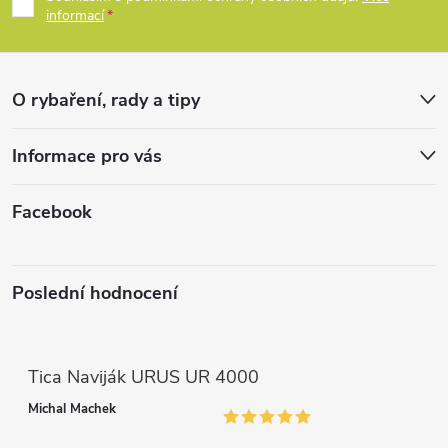
p
informací
a
r
t
v
O rybaření, rady a tipy
k
í
Informace pro vás
y
v
Facebook
ý
p
Poslední hodnocení
i
s
Tica Naviják URUS UR 4000
u
Michal Machek