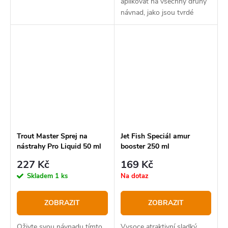
aplikovat na všechny druhy
návnad, jako jsou tvrdé
návnady, měkké návnady a
rotačky, aby jim dodal
zesilovač vůně. Všechny
vůně jsou také UV aktivní
Trout Master Sprej na
Jet Fish Speciál amur
nástrahy Pro Liquid 50 ml
booster 250 ml
227 Kč
169 Kč
Skladem
1 ks
Na dotaz
ZOBRAZIT
ZOBRAZIT
Oživte svou návnadu tímto
Vysoce atraktivní sladký