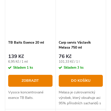
TB Baits Esence 20 ml
Carp servis Václavík
Melasa 750 ml
139 Kč
76 Kč
Měrná
Měrná
6,95 Kč / 1 ml
101,33 Kč / 1 l
cena:
cena:
Skladem
1 ks
Skladem
3 ks
ZOBRAZIT
DO KOŠÍKU
Vysoce koncentrované
Melasa je cukrovarnický
esence TB Baits.
výrobek, který obsahuje asi
95% přírodních sacharidů s
vysokým obsahem kovů.