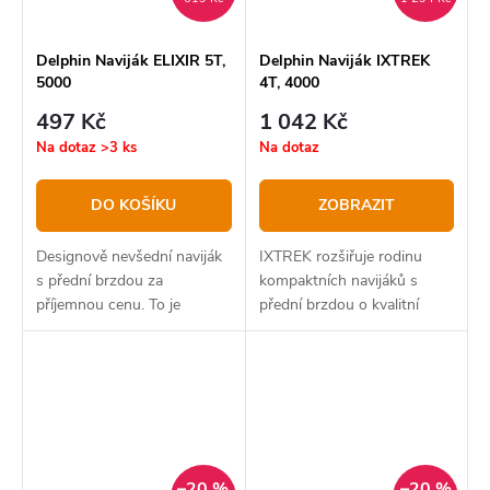
Delphin Naviják ELIXIR 5T,
Delphin Naviják IXTREK
5000
4T, 4000
497 Kč
1 042 Kč
Na dotaz
>3 ks
Na dotaz
DO KOŠÍKU
ZOBRAZIT
Designově nevšední naviják
IXTREK rozšiřuje rodinu
s přední brzdou za
kompaktních navijáků s
příjemnou cenu. To je
přední brzdou o kvalitní
Delphin ELIXIR, který svým
model za přijatelnou cenu.
zeleno-černým provedením
Ať už jste příznivcem
vyčnívá z řady kompaktních
přívlače, feederu nebo lovu
navijáků, vhodných na
na splávek, s navijákem...
přívlač,...
–20 %
–20 %