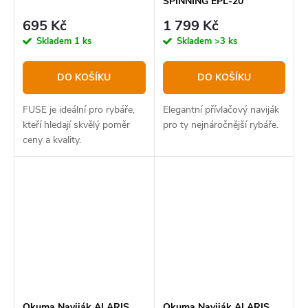
SPINNING EPL-20
695 Kč
1 799 Kč
Skladem
1 ks
Skladem
>3 ks
DO KOŠÍKU
DO KOŠÍKU
FUSE je ideální pro rybáře,
Elegantní přívlačový naviják
kteří hledají skvělý poměr
pro ty nejnáročnější rybáře.
ceny a kvality.
Okuma Naviják ALARIS
Okuma Naviják ALARIS