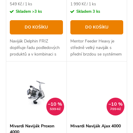
u
d
Měrná
Měrná
549 Kč / 1 ks
1 990 Kč / 1 ks
k
u
cena:
cena:
Skladem
>3 ks
Skladem
3 ks
t
k
DO KOŠÍKU
DO KOŠÍKU
ů
t
ů
Naviják Delphin FRIZ
Mentor Feeder Heavy je
doplňuje řadu podledových
středně velký naviják s
produktů a v kombinaci s
přední brzdou se systémem
kterýmkoliv prutem určeným
FAST DRAG. Naviják je svojí
pro lov na dírkách, vytváří
konstrukcí vhodný pro
excelentně fungující set.
rychlou „stalker“ kaprařinu,
těžký feeder, případně...
–10 %
–10 %
599 Kč
799 Kč
Mivardi Naviják Proxon
Mivardi Naviják Ajax 4000
4000