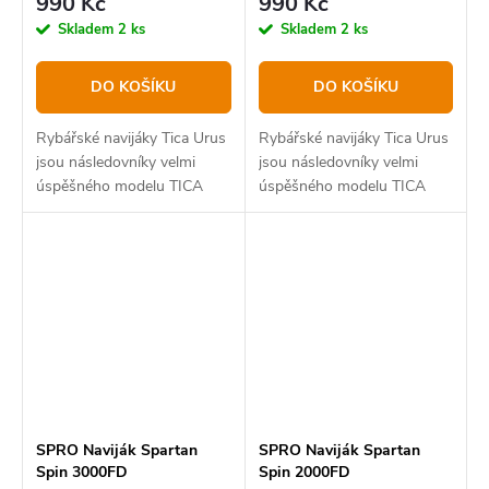
990 Kč
990 Kč
Skladem
2 ks
Skladem
2 ks
DO KOŠÍKU
DO KOŠÍKU
Rybářské navijáky Tica Urus
Rybářské navijáky Tica Urus
jsou následovníky velmi
jsou následovníky velmi
úspěšného modelu TICA
úspěšného modelu TICA
GAA určené pro mořský i
GAA určené pro mořský i
sladkovodní rybolov.
sladkovodní rybolov.
SPRO Naviják Spartan
SPRO Naviják Spartan
Spin 3000FD
Spin 2000FD