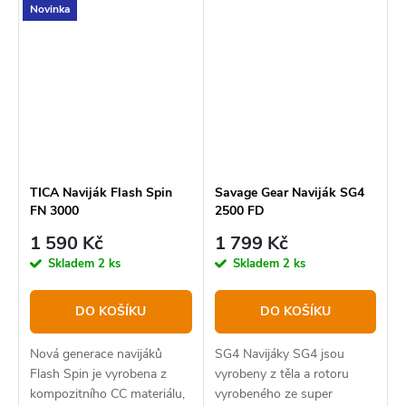
Novinka
rybolovu.
hmotností a extrémní
pevností.
TICA Naviják Flash Spin
Savage Gear Naviják SG4
FN 3000
2500 FD
1 590 Kč
1 799 Kč
Skladem
2 ks
Skladem
2 ks
DO KOŠÍKU
DO KOŠÍKU
Nová generace navijáků
SG4 Navijáky SG4 jsou
Flash Spin je vyrobena z
vyrobeny z těla a rotoru
kompozitního CC materiálu,
vyrobeného ze super