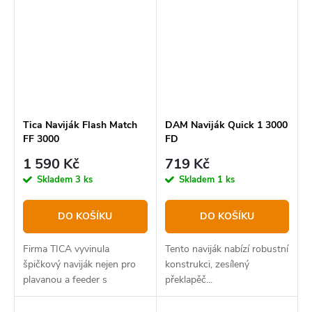
karbonových vláken.
Tica Naviják Flash Match
DAM Naviják Quick 1 3000
FF 3000
FD
1 590 Kč
719 Kč
Skladem
3 ks
Skladem
1 ks
DO KOŠÍKU
DO KOŠÍKU
Firma TICA vyvinula
Tento naviják nabízí robustní
špičkový naviják nejen pro
konstrukci, zesílený
plavanou a feeder s
překlapěč...
extrémně odolnou
konstrukcí z lehkých