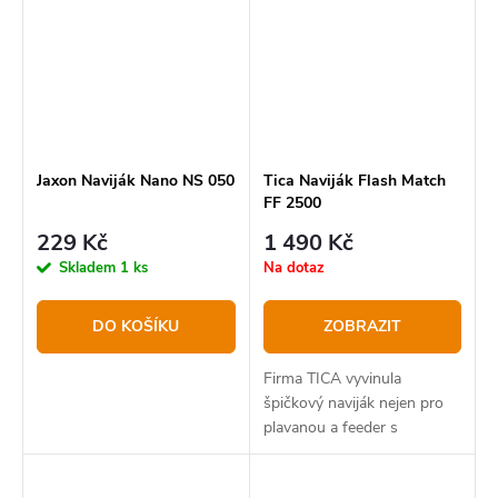
Jaxon Naviják Nano NS 050
Tica Naviják Flash Match
FF 2500
229 Kč
1 490 Kč
Skladem
1 ks
Na dotaz
DO KOŠÍKU
ZOBRAZIT
Firma TICA vyvinula
špičkový naviják nejen pro
plavanou a feeder s
extrémně odolnou
konstrukcí z lehkých