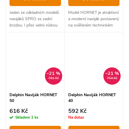
Jeden ze základních modelů
Model HORNET je atraktivní
navijáků SPRO se zadní
a moderní naviják postavený
brzdou. I přes velmi nízkou
na ověřeném technickém
cenu je naviják osazen
základě.
jedním kuličkovým ložiskem.
–21 %
–21 %
781 Kč
754 Kč
Delphin Naviják HORNET
Delphin Naviják HORNET
50
40
616 Kč
592 Kč
Skladem
1 ks
Na dotaz