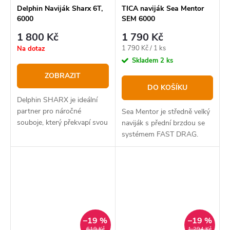
Delphin Naviják Sharx 6T,
TICA naviják Sea Mentor
6000
SEM 6000
1 800 Kč
1 790 Kč
Měrná
1 790 Kč / 1 ks
Na dotaz
cena:
Skladem
2 ks
ZOBRAZIT
DO KOŠÍKU
Delphin SHARX je ideální
partner pro náročné
Sea Mentor je středně velký
souboje, který překvapí svou
naviják s přední brzdou se
silou a precizním chodem.
systémem FAST DRAG.
–19 %
–19 %
619 Kč
1 294 Kč