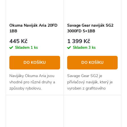
Okuma Naviják Aria 20FD
Savage Gear naviják SG2
1BB
3000FD 5+1BB
445 Kč
1 399 Kč
Skladem
1 ks
Skladem
3 ks
DO KOŠÍKU
DO KOŠÍKU
Navijáky Okuma Aria jsou
Savage Gear SG2 je
vhodné pro různé druhy a
přívlačový naviják, který je
způsoby rybolovu.
vyroben z grafitového
kompozitu