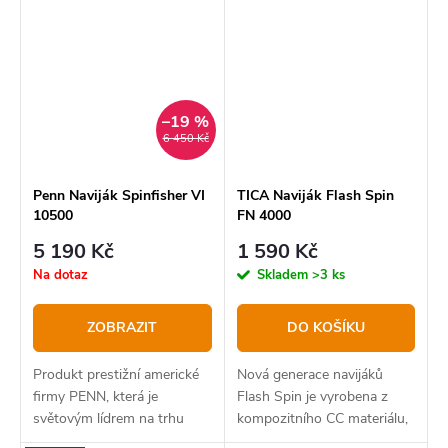
karbonových vláken.
–19 %
6 450 Kč
Penn Naviják Spinfisher VI
TICA Naviják Flash Spin
10500
FN 4000
5 190 Kč
1 590 Kč
Na dotaz
Skladem
>3 ks
ZOBRAZIT
DO KOŠÍKU
Produkt prestižní americké
Nová generace navijáků
firmy PENN, která je
Flash Spin je vyrobena z
světovým lídrem na trhu
kompozitního CC materiálu,
mořského a sumcové
který vyniká svou nízkou