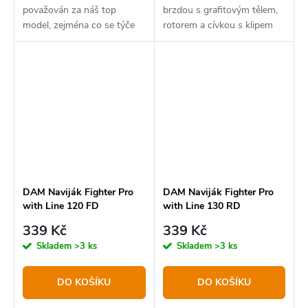
považován za náš top
brzdou s grafitovým tělem,
model, zejména co se týče
rotorem a cívkou s klipem
hmotnosti a použití
na vlasec.
exkluzivních materiálů.
DAM Naviják Fighter Pro
DAM Naviják Fighter Pro
with Line 120 FD
with Line 130 RD
339 Kč
339 Kč
Skladem
>3 ks
Skladem
>3 ks
DO KOŠÍKU
DO KOŠÍKU