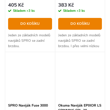
405 Kč
383 Kč
Skladem
>3 ks
Skladem
>3 ks
DO KOŠÍKU
DO KOŠÍKU
Jeden ze základních modelů
Jeden ze základních modelů
navijáků SPRO se zadní
navijáků SPRO se zadní
brzdou.
brzdou. I přes velmi nízkou
cenu je naviják osazen
jedním kuličkovým ložiskem.
SPRO Naviják Fuse 3000
Okuma Naviják EPIXOR LS