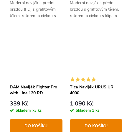
Moderní naviják s přední
Moderní naviják s přední
brzdou (FD) s grafitovým
brzdou s grafitovým tělem,
tělem, rotorem a cívkou s
rotorem a cívkou s klipem
klipem na vlasec. Dodává se
na vlasec.
s monofilním vlascem.
DAM Naviják Fighter Pro
Tica Naviják URUS UR
with Line 120 RD
4000
339 Kč
1 090 Kč
Skladem
>3 ks
Skladem
1 ks
DO KOŠÍKU
DO KOŠÍKU