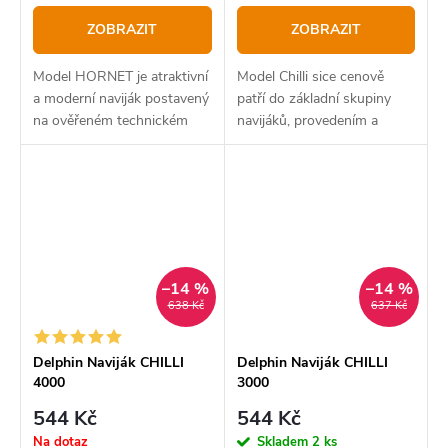
ZOBRAZIT
ZOBRAZIT
Model HORNET je atraktivní
Model Chilli sice cenově
a moderní naviják postavený
patří do základní skupiny
na ověřeném technickém
navijáků, provedením a
základě.
výbavou se však rozhodně
řadí do vyšší kategorie.
–14 %
–14 %
638 Kč
637 Kč
Delphin Naviják CHILLI
Delphin Naviják CHILLI
4000
3000
544 Kč
544 Kč
Na dotaz
Skladem
2 ks