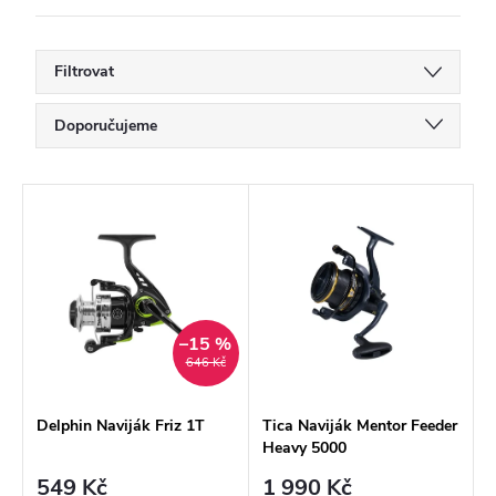
Filtrovat
Ř
Doporučujeme
a
Nejlevnější
z
V
Nejdražší
e
ý
Nejprodávanější
n
p
í
Abecedně
i
p
–15 %
s
646 Kč
r
p
o
r
Delphin Naviják Friz 1T
Tica Naviják Mentor Feeder
Heavy 5000
d
o
549 Kč
1 990 Kč