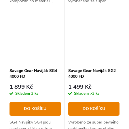
kompozitního materiálu,
vyrobeného ze super
který nabízí pevnost, nízkou
pevného grafitového
hmotnost a odolnost proti
kompozitního materiálu.
korozi, SG2 je cenově
dostupný spřádací naviják,
který...
Savage Gear Naviják SG4
Savage Gear Naviják SG2
4000 FD
4000 FD
1 899 Kč
1 499 Kč
Skladem
3 ks
Skladem
>3 ks
DO KOŠÍKU
DO KOŠÍKU
SG4 Navijáky SG4 jsou
Vyrobeno ze super pevného
vyrobeny z těla a rotoru
grafitového kompozitního