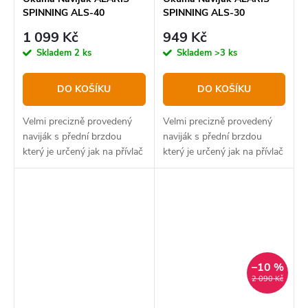
SPINNING ALS-40
SPINNING ALS-30
1 099 Kč
949 Kč
Skladem
2 ks
Skladem
>3 ks
DO KOŠÍKU
DO KOŠÍKU
Velmi precizně provedený
Velmi precizně provedený
naviják s přední brzdou
naviják s přední brzdou
který je určený jak na přívlač
který je určený jak na přívlač
tak na plavanou nebo
tak na plavanou nebo
feeder.
feeder.
–10 %
2 090 Kč