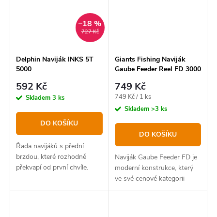
–18 %
727 Kč
Delphin Naviják INKS 5T
Giants Fishing Naviják
5000
Gaube Feeder Reel FD 3000
592 Kč
749 Kč
Měrná
749 Kč / 1 ks
Skladem
3 ks
cena:
Skladem
>3 ks
DO KOŠÍKU
DO KOŠÍKU
Řada navijáků s přední
brzdou, které rozhodně
Naviják Gaube Feeder FD je
překvapí od první chvíle.
moderní konstrukce, který
Jedná se totiž o sérii, u které
ve své cenové kategorii
se nám dokonale podařilo
překvapí ultra lehkým
skloubit univerzálnost s
chodem. Jemně nastavitelná
vynikajícím poměrem...
a účinná přední mikro brzda.