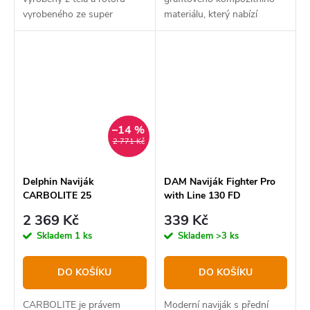
vyrobeného ze super
materiálu, který nabízí
pevného grafitového
pevnost, nízkou hmotnost a
kompozitního materiálu.
....
–14 %
2 771 Kč
Delphin Naviják
DAM Naviják Fighter Pro
CARBOLITE 25
with Line 130 FD
2 369 Kč
339 Kč
Skladem
1 ks
Skladem
>3 ks
DO KOŠÍKU
DO KOŠÍKU
CARBOLITE je právem
Moderní naviják s přední