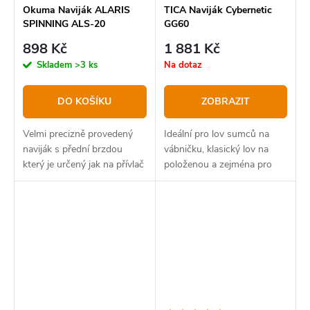
Okuma Naviják ALARIS
TICA Naviják Cybernetic
SPINNING ALS-20
GG60
898 Kč
1 881 Kč
Skladem
>3 ks
Na dotaz
DO KOŠÍKU
ZOBRAZIT
Velmi precizně provedený
Ideální pro lov sumců na
naviják s přední brzdou
vábničku, klasický lov na
který je určený jak na přívlač
položenou a zejména pro
tak na plavanou nebo
mořský rybolov ve velkých
feeder.
hloubkách a těžkou přívlač