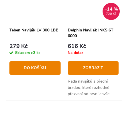
–14 %
720 Kč
Teben Naviják LV 300 1BB
Delphin Naviják INKS 6T
6000
279 Kč
616 Kč
Skladem
>3 ks
Na dotaz
DO KOŠÍKU
ZOBRAZIT
Řada navijáků s přední
brzdou, které rozhodně
překvapí od první chvíle.
Jedná se totiž o sérii, u které
se nám dokonale podařilo
skloubit univerzálnost s
vynikajícím poměrem...