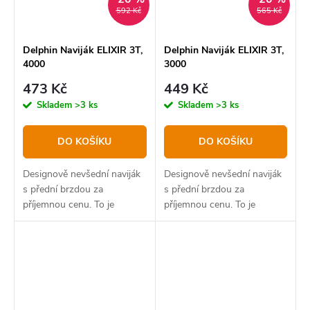
592 Kč
565 Kč
Delphin Naviják ELIXIR 3T,
Delphin Naviják ELIXIR 3T,
4000
3000
473 Kč
449 Kč
Skladem
>3 ks
Skladem
>3 ks
DO KOŠÍKU
DO KOŠÍKU
Designově nevšední naviják
Designově nevšední naviják
s přední brzdou za
s přední brzdou za
příjemnou cenu. To je
příjemnou cenu. To je
Delphin ELIXIR, který svým
Delphin ELIXIR, který svým
zeleno-černým provedením
zeleno-černým provedením
vyčnívá z řady kompaktních
vyčnívá z řady kompaktních
navijáků, vhodných na
navijáků, vhodných na
přívlač,...
přívlač,...