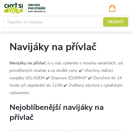
Přejít
NÁKUPNÍ
KOŠÍK
na
obsah
Navijáky
HLEDAT
Navijáky na přívlač
Navijáky na přívlač
si u nás vyberete v mnoha variantách, od
prověřených značek a za skvělé ceny. ✔️ Všechny vláčecí
navijáky SKLADEM ✔️ Doprava ZDARMA* ✔️ Doručení do 24
hodin při objednání do 12:00 ✔️ Ověřený obchod s rybářským
vybavením.
Nejoblíbenější navijáky na
přívlač