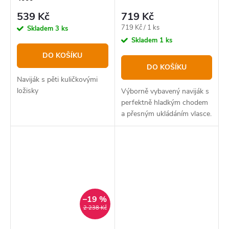
539 Kč
719 Kč
Měrná
719 Kč / 1 ks
Skladem
3 ks
cena:
Skladem
1 ks
DO KOŠÍKU
DO KOŠÍKU
Naviják s pěti kuličkovými
ložisky
Výborně vybavený naviják s
perfektně hladkým chodem
a přesným ukládáním vlasce.
–19 %
2 238 Kč