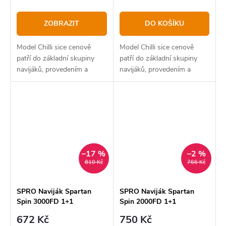
ZOBRAZIT
DO KOŠÍKU
Model Chilli sice cenově
Model Chilli sice cenově
patří do základní skupiny
patří do základní skupiny
navijáků, provedením a
navijáků, provedením a
výbavou se však rozhodně
výbavou se však rozhodně
řadí do vyšší kategorie.
řadí do vyšší kategorie.
–17 %
–2 %
810 Kč
766 Kč
SPRO Naviják Spartan
SPRO Naviják Spartan
Spin 3000FD 1+1
Spin 2000FD 1+1
672 Kč
750 Kč