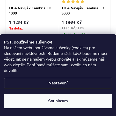
TICA Naviják Cambria LD
TICA Naviják Cambria LD
4000
3000
1 149 Kč
1 069 Kč
Měrná
1 069 Kč / 1 ks
Na dotaz
cena:
Skladem
2 ks
PŠT, používáme sušenky!
ZOBRAZIT
Na našem webu používáme sušenky (cookies) pro
DO KOŠÍKU
sledování návštěvnosti. Budeme rádi, když budeme moci
Velmi odolný naviják na
vědět, jak se na našem webu chováte a jak můžeme náš
všechny způsoby lovu.
NOVINKA od firmy Tica.
web zlepšit. Popřípadě můžete sami zvolit, co nám
dovolíte.
Nastavení
Souhlasím
–5 %
259 Kč