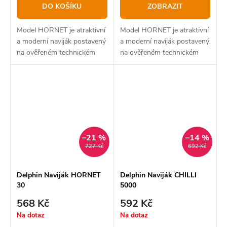
DO KOŠÍKU
ZOBRAZIT
Model HORNET je atraktivní
Model HORNET je atraktivní
a moderní naviják postavený
a moderní naviják postavený
na ověřeném technickém
na ověřeném technickém
základě.
základě.
–21 %
–14 %
727 Kč
692 Kč
Delphin Naviják HORNET
Delphin Naviják CHILLI
30
5000
568 Kč
592 Kč
Na dotaz
Na dotaz