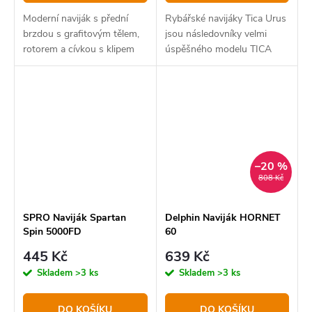
Moderní naviják s přední
Rybářské navijáky Tica Urus
brzdou s grafitovým tělem,
jsou následovníky velmi
rotorem a cívkou s klipem
úspěšného modelu TICA
na vlasec.
GAA určené pro mořský i
sladkovodní rybolov.
–20 %
808 Kč
SPRO Naviják Spartan
Delphin Naviják HORNET
Spin 5000FD
60
445 Kč
639 Kč
Skladem
>3 ks
Skladem
>3 ks
DO KOŠÍKU
DO KOŠÍKU