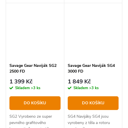
který vyniká svou nízkou
pevného grafitového
hmotností a extrémní
kompozitního materiálu a
pevností.
jsou odolné, odolné, lehké a
odolné proti korozi.
Savage Gear Naviják SG2
Savage Gear Naviják SG4
2500 FD
3000 FD
1 399 Kč
1 849 Kč
Skladem
>3 ks
Skladem
>3 ks
DO KOŠÍKU
DO KOŠÍKU
SG2 Vyrobeno ze super
SG4 Navijáky SG4 jsou
pevného grafitového
vyrobeny z těla a rotoru