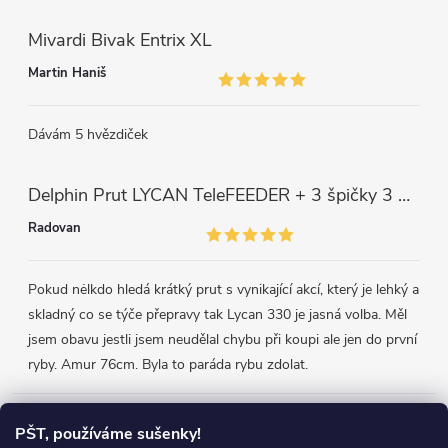
Mivardi Bivak Entrix XL
Martin Haniš
Dávám 5 hvězdiček
Delphin Prut LYCAN TeleFEEDER + 3 špičky 3 m, 80 g
Radovan
Pokud nėlkdo hledá krátký prut s vynikající akcí, který je lehký a
skladný co se týče přepravy tak Lycan 330 je jasná volba. Měl
jsem obavu jestli jsem neudělal chybu při koupi ale jen do první
ryby. Amur 76cm. Byla to paráda rybu zdolat.
Přijímáme online platby
PŠT, používáme sušenky!