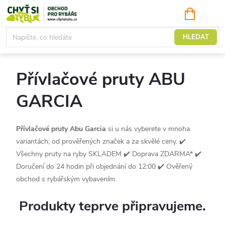
Přejít
NÁKUPNÍ
KOŠÍK
na
obsah
Přívlačové
HLEDAT
Přívlačové pruty ABU
GARCIA
Přívlačové pruty Abu Garcia
si u nás vyberete v mnoha
variantách, od prověřených značek a za skvělé ceny.
✔️
Všechny pruty na ryby SKLADEM ✔️ Doprava ZDARMA* ✔️
Doručení do 24 hodin při objednání do 12:00 ✔️ Ověřený
obchod s rybářským vybavením.
Produkty teprve připravujeme.