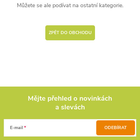
Můžete se ale podívat na ostatní kategorie.
ZPĚT DO OBCHODU
Mějte přehled o novinkách
a slevách
Z
á
E-mail
ODEBÍRAT