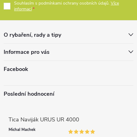
p
Souhlasím s podmínkami ochrany osobních údajů.
Více
informací
a
t
O rybaření, rady a tipy
í
Informace pro vás
Facebook
Poslední hodnocení
Tica Naviják URUS UR 4000
Michal Machek