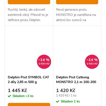
Rychlý, tenký, ale zároveň
Nová generace prutu
extrémně silný. Přesně to je
MONSTRO je zaměřena na
definice prutu Delphin
aktivní lov sumců na
ARMAGEDON.
vábničku nebo vertikální
přívlač.
–14 %
–14 %
1 691 Kč
1 661 Kč
Delphin Prut SYMBOL CAT
Delphin Prut Catkong
2 díly 2,85 m 500 g
MONSTRO 2,1 m 100-200
g
1 445 Kč
1 420 Kč
Měrná
1 420 Kč / 1 ks
Skladem
>3 ks
cena:
Skladem
1 ks