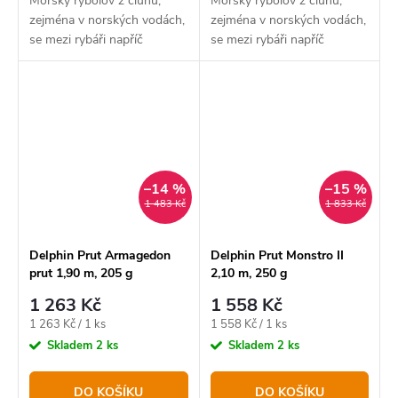
Mořský rybolov z člunu,
Mořský rybolov z člunu,
zejména v norských vodách,
zejména v norských vodách,
se mezi rybáři napříč
se mezi rybáři napříč
Evropou stává stále
Evropou stává stále
populárnějším, a právě proto
populárnějším, a právě proto
přinášíme prut, který splňuje
přinášíme prut, který splňuje
všechny technické i...
všechny technické i...
–14 %
–15 %
1 483 Kč
1 833 Kč
Delphin Prut Armagedon
Delphin Prut Monstro II
prut 1,90 m, 205 g
2,10 m, 250 g
1 263 Kč
1 558 Kč
Měrná
Měrná
1 263 Kč / 1 ks
1 558 Kč / 1 ks
cena:
cena:
Skladem
2 ks
Skladem
2 ks
DO KOŠÍKU
DO KOŠÍKU