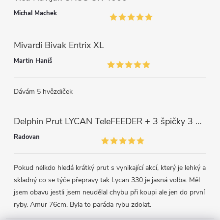
u
Michal Machek
Mivardi Bivak Entrix XL
Martin Haniš
Dávám 5 hvězdiček
Delphin Prut LYCAN TeleFEEDER + 3 špičky 3 m, 80 g
Radovan
Pokud nėlkdo hledá krátký prut s vynikající akcí, který je lehký a
skladný co se týče přepravy tak Lycan 330 je jasná volba. Měl
jsem obavu jestli jsem neudělal chybu při koupi ale jen do první
ryby. Amur 76cm. Byla to paráda rybu zdolat.