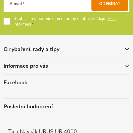
á
E-mail
ODEBÍRAT
í
p
Souhlasím s podmínkami ochrany osobních údajů.
Více
p
informací
a
r
t
v
O rybaření, rady a tipy
k
í
Informace pro vás
y
v
Facebook
ý
p
Poslední hodnocení
i
s
Tica Naviják URUS UR 4000