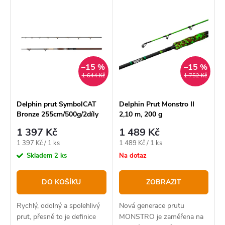
z
V
Nejdražší
e
ý
Nejprodávanější
n
p
í
Abecedně
i
p
–15 %
–15 %
s
1 644 Kč
1 752 Kč
r
p
o
r
Delphin prut SymbolCAT
Delphin Prut Monstro II
Bronze 255cm/500g/2díly
2,10 m, 200 g
d
o
1 397 Kč
1 489 Kč
u
d
Měrná
Měrná
1 397 Kč / 1 ks
1 489 Kč / 1 ks
k
u
cena:
cena:
Skladem
2 ks
Na dotaz
t
k
DO KOŠÍKU
ZOBRAZIT
ů
t
ů
Rychlý, odolný a spolehlivý
Nová generace prutu
prut, přesně to je definice
MONSTRO je zaměřena na