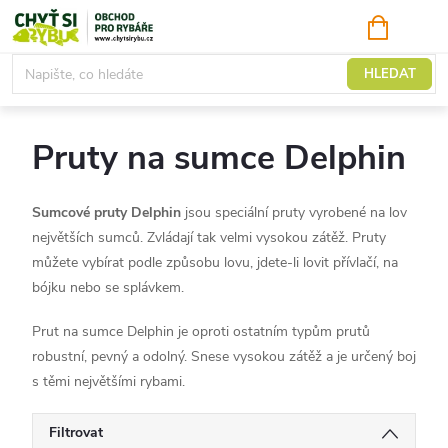
Přejít
NÁKUPNÍ
KOŠÍK
na
obsah
Sumcové a mořské
HLEDAT
Pruty na sumce Delphin
Sumcové pruty Delphin
jsou speciální pruty vyrobené na lov
největších sumců. Zvládají tak velmi vysokou zátěž. Pruty
můžete vybírat podle způsobu lovu, jdete-li lovit přívlačí, na
bójku nebo se splávkem.
Prut na sumce Delphin je oproti ostatním typům prutů
robustní, pevný a odolný. Snese vysokou zátěž a je určený boj
s těmi největšími rybami.
Filtrovat