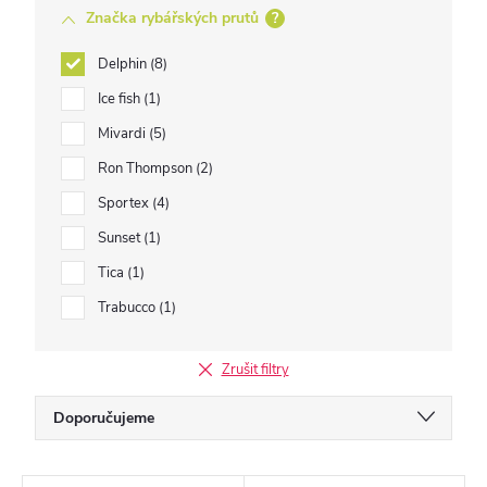
Značka rybářských prutů
?
Delphin
8
Ice fish
1
Mivardi
5
Ron Thompson
2
Sportex
4
Sunset
1
Tica
1
Trabucco
1
Zrušit filtry
Ř
Doporučujeme
a
Nejlevnější