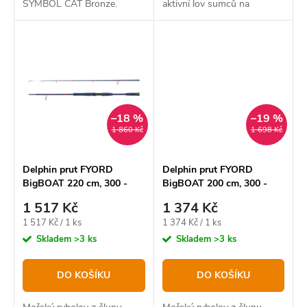
SYMBOL CAT Bronze.
aktivní lov sumců na
Poradí si bez zaváhání i s
vábničku nebo vertikální
těmi největšími bojovníky v
přívlač.Nová generace prutu
našich vodách.Rychlý,
MONSTRO je zaměřena na
odolný a spolehlivý prut,...
aktivní lov sumců na
vábničku nebo...
–18 %
–19 %
1 860 Kč
1 698 Kč
Delphin prut FYORD
Delphin prut FYORD
BigBOAT 220 cm, 300 -
BigBOAT 200 cm, 300 -
400 g
400 g
1 517 Kč
1 374 Kč
Měrná
Měrná
1 517 Kč / 1 ks
1 374 Kč / 1 ks
cena:
cena:
Skladem
>3 ks
Skladem
>3 ks
DO KOŠÍKU
DO KOŠÍKU