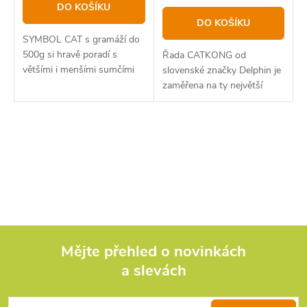
DO KOŠÍKU
DO KOŠÍKU
SYMBOL CAT s gramáží do
500g si hravě poradí s
Řada CATKONG od
většími i menšími sumčími
slovenské značky Delphin je
protivníky.
zaměřena na ty největší
ryby.
O
v
l
á
d
Mějte přehled o novinkách
a slevách
Z
a
c