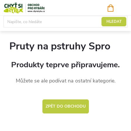
Přejít
NÁKUPNÍ
KOŠÍK
na
obsah
Pruty na pstruhy
HLEDAT
Pruty na pstruhy Spro
Produkty teprve připravujeme.
Můžete se ale podívat na ostatní kategorie.
ZPĚT DO OBCHODU