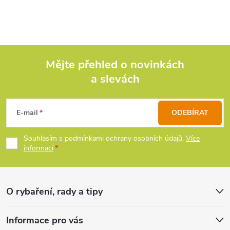
Mějte přehled o novinkách
a slevách
Z
á
E-mail
ODEBÍRAT
p
Souhlasím s podmínkami ochrany osobních údajů.
Více
informací
a
t
O rybaření, rady a tipy
í
Informace pro vás