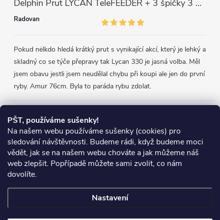
Delphin Prut LYCAN TeleFEEDER + 3 špičky 3 m, 80 g
Radovan
Pokud nėlkdo hledá krátký prut s vynikající akcí, který je lehký a
skladný co se týče přepravy tak Lycan 330 je jasná volba. Měl
jsem obavu jestli jsem neudělal chybu při koupi ale jen do první
ryby. Amur 76cm. Byla to paráda rybu zdolat.
Přijímáme online platby
PŠT, používáme sušenky!
Na našem webu používáme sušenky (cookies) pro
sledování návštěvnosti. Budeme rádi, když budeme moci
vědět, jak se na našem webu chováte a jak můžeme náš
web zlepšit. Popřípadě můžete sami zvolit, co nám
Heureka.cz
Obchodní podmínky
Reklamace
dovolíte.
Podmínky ochrany osobních údajů
Zboží.cz
Doprava
Nastavení
Copyright 2026
Chyť si rybu
. Všechna práva vyhrazena.