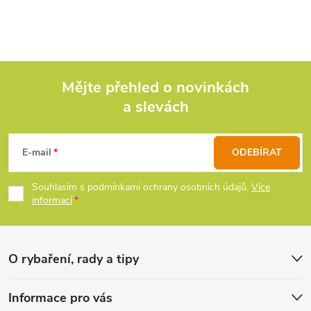
Mějte přehled o novinkách
a slevách
Z
á
E-mail
ODEBÍRAT
p
Souhlasím s podmínkami ochrany osobních údajů.
Více
informací
a
t
O rybaření, rady a tipy
í
Informace pro vás