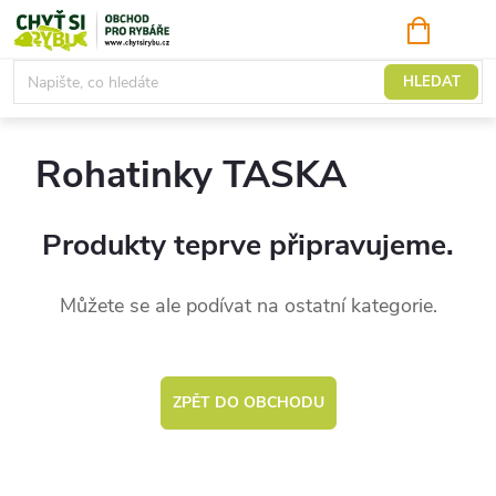
Přejít
NÁKUPNÍ
KOŠÍK
na
obsah
Rohatiny, podpěry
HLEDAT
Rohatinky TASKA
Produkty teprve připravujeme.
Můžete se ale podívat na ostatní kategorie.
ZPĚT DO OBCHODU