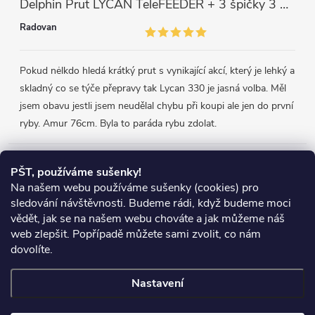
Delphin Prut LYCAN TeleFEEDER + 3 špičky 3 m, 80 g
Radovan
Pokud nėlkdo hledá krátký prut s vynikající akcí, který je lehký a
skladný co se týče přepravy tak Lycan 330 je jasná volba. Měl
jsem obavu jestli jsem neudělal chybu při koupi ale jen do první
ryby. Amur 76cm. Byla to paráda rybu zdolat.
Přijímáme online platby
PŠT, používáme sušenky!
Na našem webu používáme sušenky (cookies) pro
sledování návštěvnosti. Budeme rádi, když budeme moci
vědět, jak se na našem webu chováte a jak můžeme náš
web zlepšit. Popřípadě můžete sami zvolit, co nám
Heureka.cz
Obchodní podmínky
Reklamace
dovolíte.
Podmínky ochrany osobních údajů
Zboží.cz
Doprava
Nastavení
Copyright 2026
Chyť si rybu
. Všechna práva vyhrazena.