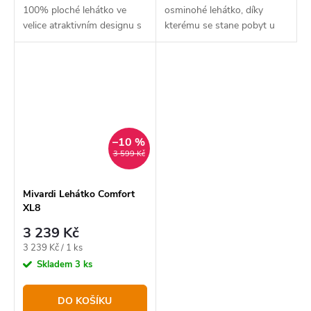
100% ploché lehátko ve
osminohé lehátko, díky
velice atraktivním designu s
kterému se stane pobyt u
digitálním maskováním.
vody vždy dokonalým a
zaslouženým odpočinkem.
–10 %
3 599 Kč
Mivardi Lehátko Comfort
XL8
3 239 Kč
Měrná
3 239 Kč / 1 ks
cena:
Skladem
3 ks
DO KOŠÍKU