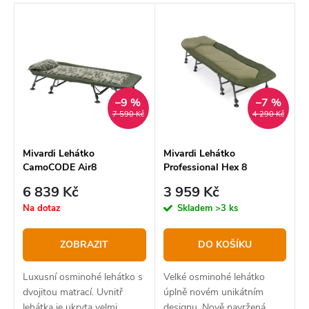
z
V
Nejdražší
e
ý
Nejprodávanější
n
p
í
Abecedně
i
p
–9 %
–7 %
s
7 590 Kč
4 290 Kč
r
p
o
r
Mivardi Lehátko
Mivardi Lehátko
CamoCODE Air8
Professional Hex 8
d
o
6 839 Kč
3 959 Kč
u
d
Na dotaz
Skladem
>3 ks
k
u
t
k
ZOBRAZIT
DO KOŠÍKU
ů
t
Luxusní osminohé lehátko s
Velké osminohé lehátko
ů
dvojitou matrací. Uvnitř
úplně novém unikátním
lehátka je ukryta velmi
designu. Nově navržená