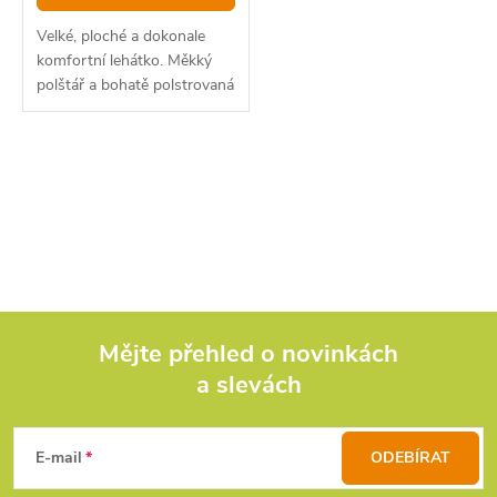
Velké, ploché a dokonale
komfortní lehátko. Měkký
polštář a bohatě polstrovaná
matrace s hřejivým
fleecovým potahem zajišťují
pohodlí i při delších
O
výpravách. Krajní části...
v
l
á
d
Mějte přehled o novinkách
a slevách
Z
a
c
á
E-mail
ODEBÍRAT
í