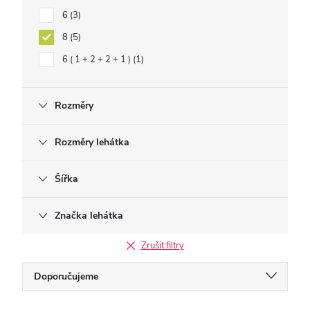
6
3
8
5
6 ( 1 + 2 + 2 + 1 )
1
Rozměry
Rozměry lehátka
Šířka
Značka lehátka
Zrušit filtry
Ř
Doporučujeme
a
Nejlevnější