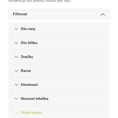
nohama je tou pravou volbou pro vás?
Filtrovat
Dle ceny
Dle štítku
Značky
Barva
Hmotnost
Nosnost lehátka
Počet nohou