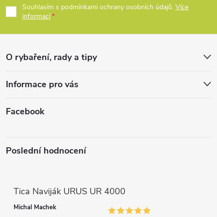
p
Souhlasím s podmínkami ochrany osobních údajů.
Více
p
informací
a
r
t
v
O rybaření, rady a tipy
k
í
Informace pro vás
y
v
Facebook
ý
p
Poslední hodnocení
i
s
Tica Naviják URUS UR 4000
u
Michal Machek