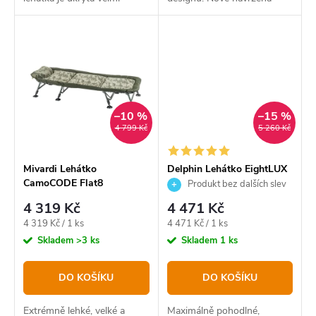
odolná samonafukovací
zvětšená matrace je
matrace s ventilem,
vybavena novým typem
přístupným ze zadní strany
polstrováním s větší
polštáře.
tloušťkou.
–10 %
–15 %
4 799 Kč
5 260 Kč
Mivardi Lehátko
Delphin Lehátko EightLUX
CamoCODE Flat8
8 C2G
Produkt bez dalších slev
4 319 Kč
4 471 Kč
Měrná
Měrná
4 319 Kč / 1 ks
4 471 Kč / 1 ks
cena:
cena:
Skladem
>3 ks
Skladem
1 ks
DO KOŠÍKU
DO KOŠÍKU
Extrémně lehké, velké a
Maximálně pohodlné,