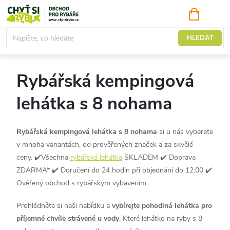
Přejít
NÁKUPNÍ
KOŠÍK
na
obsah
Rybářská kempingová lehátka
HLEDAT
Rybářská kempingová
lehátka s 8 nohama
Rybářská kempingová lehátka s 8 nohama
si u nás vyberete
v mnoha variantách, od prověřených značek a za skvělé
ceny.
✔️Všechna
rybářská lehátka
SKLADEM ✔️ Doprava
ZDARMA* ✔️ Doručení do 24 hodin při objednání do 12:00 ✔️
Ověřený obchod s rybářským vybavením.
Prohlédněte si naši nabídku a
vybírejte pohodlná lehátka pro
příjemné chvíle strávené u vody
. Které lehátko na ryby s 8