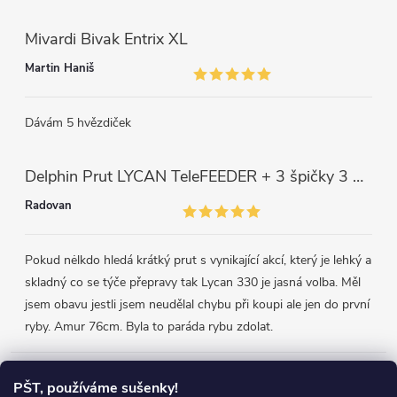
Mivardi Bivak Entrix XL
Martin Haniš
Dávám 5 hvězdiček
Delphin Prut LYCAN TeleFEEDER + 3 špičky 3 m, 80 g
Radovan
Pokud nėlkdo hledá krátký prut s vynikající akcí, který je lehký a
skladný co se týče přepravy tak Lycan 330 je jasná volba. Měl
jsem obavu jestli jsem neudělal chybu při koupi ale jen do první
ryby. Amur 76cm. Byla to paráda rybu zdolat.
Přijímáme online platby
PŠT, používáme sušenky!