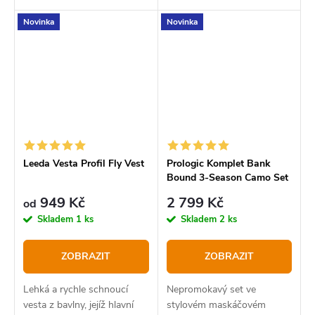
Novinka
Novinka
Leeda Vesta Profil Fly Vest
Prologic Komplet Bank
Bound 3-Season Camo Set
949 Kč
2 799 Kč
od
Skladem
1 ks
Skladem
2 ks
ZOBRAZIT
ZOBRAZIT
Lehká a rychle schnoucí
Nepromokavý set ve
vesta z bavlny, jejíž hlavní
stylovém maskáčovém