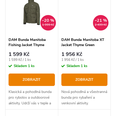
využívá nejmodernějších...
–20 %
–21 %
1 999 Kč
2 499 Kč
DAM Bunda Manitoba
DAM Bunda Manitoba XT
Fishing Jacket Thyme
Jacket Thyme Green
Green
1 599 Kč
1 956 Kč
Měrná
Měrná
1 599 Kč / 1 ks
1 956 Kč / 1 ks
cena:
cena:
Skladem
1 ks
Skladem
1 ks
ZOBRAZIT
ZOBRAZIT
Klasická a pohodlná bunda
Nová pohodlná a všestranná
pro rybolov a outdoorové
bunda pro rybaření a
aktivity. Udrží vás v teple a
venkovní aktivity.
suchu.