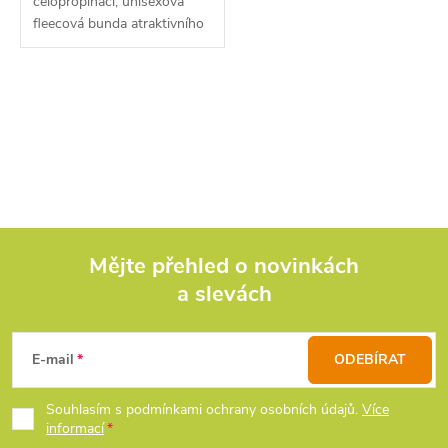
celopropínací, unisexová
fleecová bunda atraktivního
sportovního designu s
logem ,,Chyť si rybu."
O
v
l
á
d
Mějte přehled o novinkách
a slevách
Z
a
c
á
E-mail
ODEBÍRAT
í
p
Souhlasím s podmínkami ochrany osobních údajů.
Více
p
informací