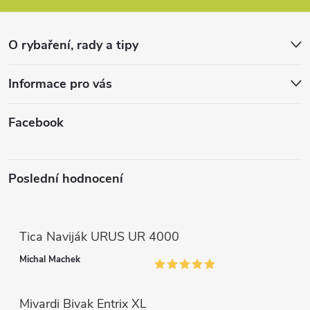
a
r
t
v
O rybaření, rady a tipy
k
í
Informace pro vás
y
v
Facebook
ý
p
Poslední hodnocení
i
s
Tica Naviják URUS UR 4000
u
Michal Machek
Mivardi Bivak Entrix XL