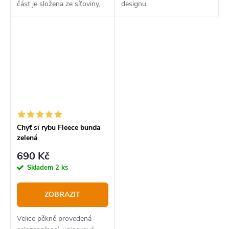
část je složena ze síťoviny,
designu.
což kladně ovlivní její nošení
v teplých dnech díky stálé
ventilaci.
Chyť si rybu Fleece bunda
zelená
690 Kč
Skladem
2 ks
ZOBRAZIT
Velice pěkně provedená