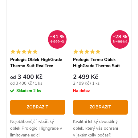
–31 %
–28 %
4 999 Kč
3 499 Kč
Prologic Oblek HighGrade
Prologic Termo Oblek
Thermo Suit RealTree
HighGrade Thermo Suit
3 400 Kč
2 499 Kč
od
Měrná
Měrná
od 3 400 Kč / 1 ks
2 499 Kč / 1 ks
cena:
cena:
Skladem
2 ks
Na dotaz
ZOBRAZIT
ZOBRAZIT
Nejoblíbenější rybářský
Kvalitní lehký dvoudílný
oblek Prologic Highgrade v
oblek, který vás ochrání
limitované edici.
v jakémkoliv počasí!