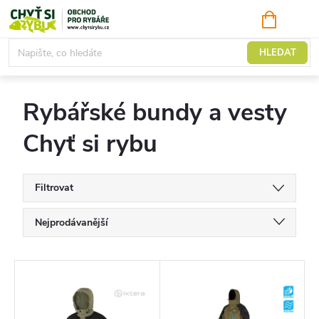
Přejít
NÁKUPNÍ
KOŠÍK
na
obsah
Vesty a bundy
HLEDAT
Rybářské bundy a vesty
Chyť si rybu
Filtrovat
Ř
Nejprodávanější
a
Doporučujeme
z
V
Nejlevnější
e
ý
Nejdražší
n