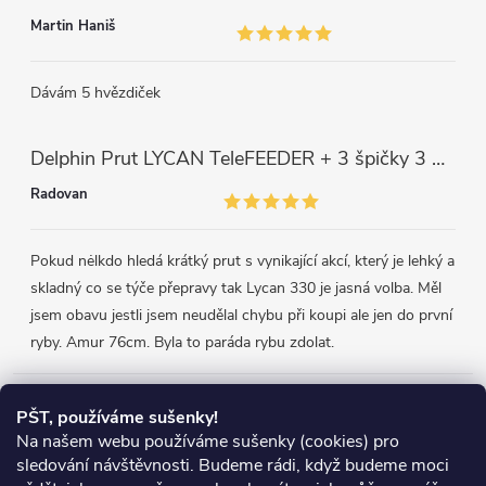
Martin Haniš
Dávám 5 hvězdiček
Delphin Prut LYCAN TeleFEEDER + 3 špičky 3 m, 80 g
Radovan
Pokud nėlkdo hledá krátký prut s vynikající akcí, který je lehký a
skladný co se týče přepravy tak Lycan 330 je jasná volba. Měl
jsem obavu jestli jsem neudělal chybu při koupi ale jen do první
ryby. Amur 76cm. Byla to paráda rybu zdolat.
Přijímáme online platby
PŠT, používáme sušenky!
Na našem webu používáme sušenky (cookies) pro
sledování návštěvnosti. Budeme rádi, když budeme moci