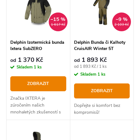
p
í
Abecedně
i
p
–15 %
–9 %
s
1 617 Kč
2 103 Kč
r
p
o
r
Delphin Izotermická bunda
Delphin Bunda či Kalhoty
Ixtera SubZERO
CruisAIR Winter 5T
d
o
1 370 Kč
1 893 Kč
u
od
od
d
Měrná
od 1 893 Kč / 1 ks
Skladem
1 ks
k
u
cena:
Skladem
1 ks
t
k
ZOBRAZIT
ZOBRAZIT
ů
t
Značka IXTERA je
ů
zúročením našich
Dopřejte si komfort bez
mnohaletých zkušeností s
kompromisů!
vývojem a testováním
produktů určených pro
pobyt v přírodě. Drtivá
většina našich produktů