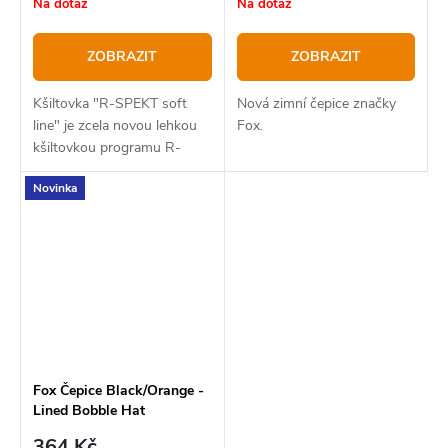
Na dotaz
Na dotaz
ZOBRAZIT
ZOBRAZIT
Kšiltovka "R-SPEKT soft
Nová zimní čepice značky
line" je zcela novou lehkou
Fox.
kšiltovkou programu R-
SPEKT limited edition by
Novinka
Marek Kvaltín.
Fox Čepice Black/Orange -
Lined Bobble Hat
364 Kč