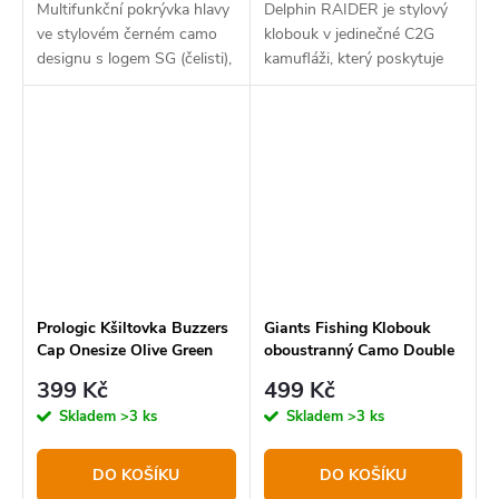
Multifunkční pokrývka hlavy
Delphin RAIDER je stylový
ve stylovém černém camo
klobouk v jedinečné C2G
designu s logem SG (čelisti),
kamufláži, který poskytuje
která může sloužit jako
ideální ochranu hlavy během
čepice, šátek, čelenka a
slunečných dnů, ať už se
maska. Měkké prodyšné
vydáte na ryby, lov nebo
mikrovlákno (100%...
dovolenou u moře.
Prologic Kšiltovka Buzzers
Giants Fishing Klobouk
Cap Onesize Olive Green
oboustranný Camo Double
Bucket Hat
399 Kč
499 Kč
Skladem
>3 ks
Skladem
>3 ks
DO KOŠÍKU
DO KOŠÍKU