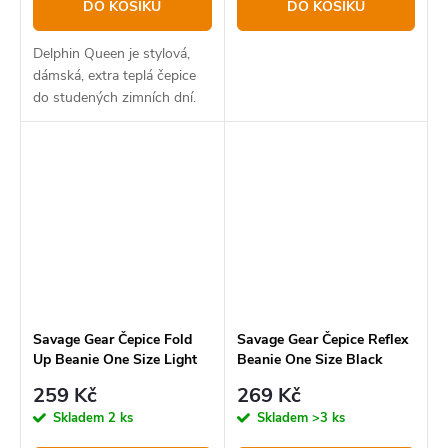
DO KOŠÍKU
DO KOŠÍKU
Delphin Queen je stylová,
dámská, extra teplá čepice
do studených zimních dní.
Díky svému
propracovanému designu v
růžové barvě si ji oblíbíte
nejen během zimních
vycházek k...
Savage Gear Čepice Fold
Savage Gear Čepice Reflex
Up Beanie One Size Light
Beanie One Size Black
Grey Melange
Reflex
259 Kč
269 Kč
Skladem
2 ks
Skladem
>3 ks