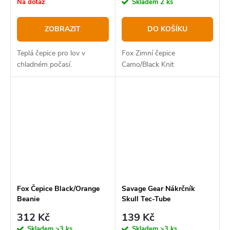
Na dotaz
Skladem
2 ks
ZOBRAZIT
DO KOŠÍKU
Teplá čepice pro lov v
Fox Zimní čepice
chladném počasí.
Camo/Black Knit
Fox Čepice Black/Orange
Savage Gear Nákrčník
Beanie
Skull Tec-Tube
312 Kč
139 Kč
Skladem
>3 ks
Skladem
>3 ks