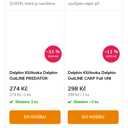
QUEEN, která je navržena
využijete nejen při
speciálně pro ženské
vycházkách k vodě. Jedná se
pohlaví.
o kšiltovku černé barvy typu
„trucker“, která má zadní
polovinu vyrobenou z...
–11 %
–11 %
310 Kč
337 Kč
Delphin Kšiltovka Delphin
Delphin Kšiltovka Delphin
OutLINE PREDATOR
OutLINE CARP Full UNI
Trucker UNI
274 Kč
298 Kč
Měrná
Měrná
274 Kč / 1 ks
298 Kč / 1 ks
cena:
cena:
Skladem
3 ks
Skladem
>3 ks
DO KOŠÍKU
DO KOŠÍKU