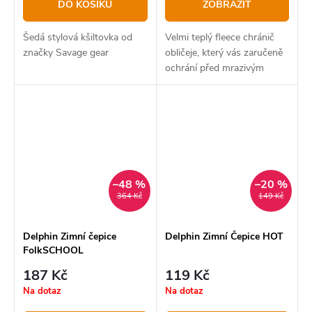
DO KOŠÍKU
ZOBRAZIT
Šedá stylová kšiltovka od
Velmi teplý fleece chránič
značky Savage gear
obličeje, který vás zaručeně
ochrání před mrazivým
počasím.
–48 %
–20 %
364 Kč
149 Kč
Delphin Zimní čepice
Delphin Zimní Čepice HOT
FolkSCHOOL
187 Kč
119 Kč
Na dotaz
Na dotaz