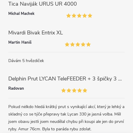
s
Tica Naviják URUS UR 4000
u
Michal Machek
Mivardi Bivak Entrix XL
Martin Haniš
Dávám 5 hvězdiček
Delphin Prut LYCAN TeleFEEDER + 3 špičky 3 m, 80 g
Radovan
Pokud nėlkdo hledá krátký prut s vynikající akcí, který je lehký a
skladný co se týče přepravy tak Lycan 330 je jasná volba. Měl
jsem obavu jestli jsem neudělal chybu při koupi ale jen do první
ryby. Amur 76cm. Byla to paráda rybu zdolat.