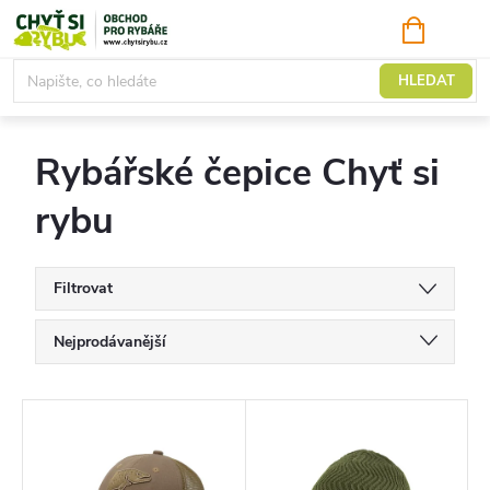
Přejít
NÁKUPNÍ
KOŠÍK
na
obsah
Čepice
HLEDAT
Rybářské čepice Chyť si
rybu
Filtrovat
Ř
Nejprodávanější
a
Doporučujeme
z
V
Nejlevnější
e
ý
Nejdražší
n