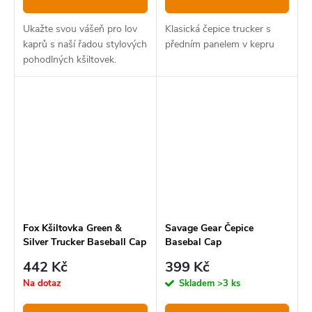
Ukažte svou vášeň pro lov
Klasická čepice trucker s
kaprů s naší řadou stylových
předním panelem v kepru
pohodlných kšiltovek.
Fox Kšiltovka Green &
Savage Gear Čepice
Silver Trucker Baseball Cap
Basebal Cap
442 Kč
399 Kč
Na dotaz
Skladem
>3 ks