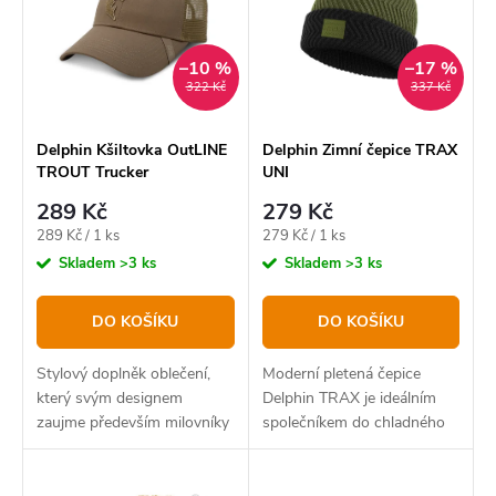
p
í
Abecedně
i
p
–10 %
–17 %
s
322 Kč
337 Kč
r
p
o
r
Delphin Kšiltovka OutLINE
Delphin Zimní čepice TRAX
TROUT Trucker
UNI
d
o
289 Kč
279 Kč
u
d
Měrná
Měrná
289 Kč / 1 ks
279 Kč / 1 ks
k
u
cena:
cena:
Skladem
>3 ks
Skladem
>3 ks
t
k
DO KOŠÍKU
DO KOŠÍKU
ů
t
ů
Stylový doplněk oblečení,
Moderní pletená čepice
který svým designem
Delphin TRAX je ideálním
zaujme především milovníky
společníkem do chladného
lovu pstruhů.
počasí.