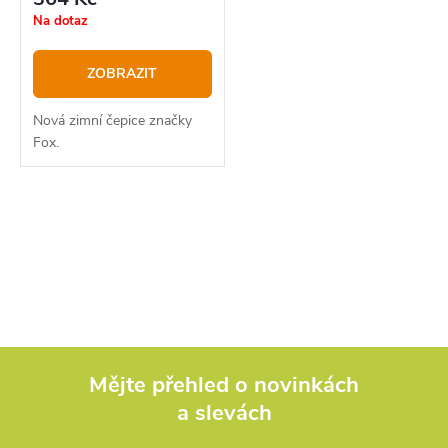
Na dotaz
ZOBRAZIT
Nová zimní čepice značky
Fox.
O
v
l
á
d
Mějte přehled o novinkách
a slevách
Z
a