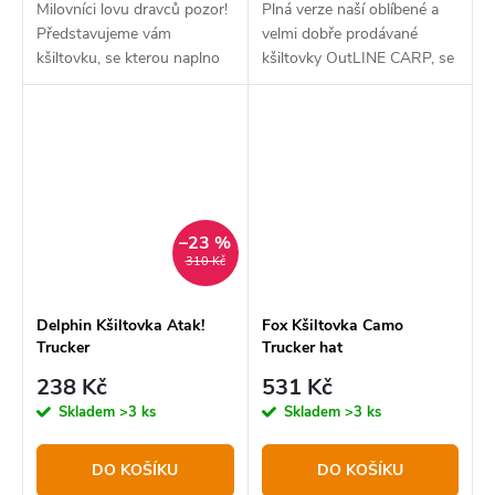
Milovníci lovu dravců pozor!
Plná verze naší oblíbené a
Představujeme vám
velmi dobře prodávané
kšiltovku, se kterou naplno
kšiltovky OutLINE CARP, se
projevíte svoji rybářskou
kterou naplno projevíte svoji
vášeň.
rybářskou vášeň a potěšíte
kaprařské srdce.
–23 %
310 Kč
Delphin Kšiltovka Atak!
Fox Kšiltovka Camo
Trucker
Trucker hat
238 Kč
531 Kč
Skladem
>3 ks
Skladem
>3 ks
DO KOŠÍKU
DO KOŠÍKU