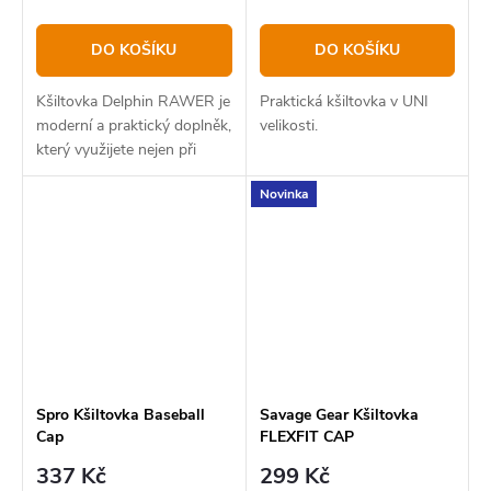
DO KOŠÍKU
DO KOŠÍKU
Kšiltovka Delphin RAWER je
Praktická kšiltovka v UNI
moderní a praktický doplněk,
velikosti.
který využijete nejen při
vycházkách k vodě.
Novinka
Spro Kšiltovka Baseball
Savage Gear Kšiltovka
Cap
FLEXFIT CAP
337 Kč
299 Kč