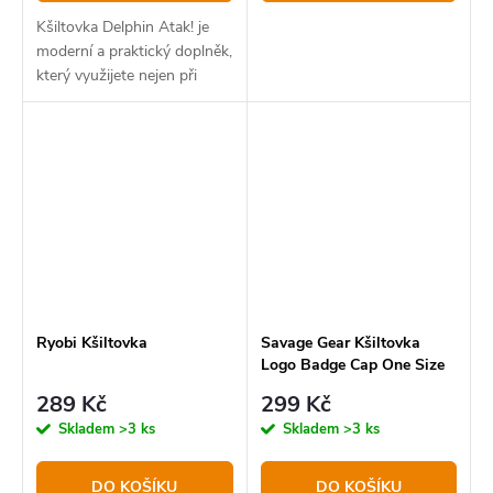
Kšiltovka Delphin Atak! je
moderní a praktický doplněk,
který využijete nejen při
vycházkách k vodě.
Ryobi Kšiltovka
Savage Gear Kšiltovka
Logo Badge Cap One Size
Teal Blue
289 Kč
299 Kč
Skladem
>3 ks
Skladem
>3 ks
DO KOŠÍKU
DO KOŠÍKU