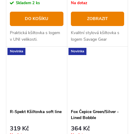
Skladem
2 ks
Na dotaz
DO KOŠÍKU
ZOBRAZIT
Praktická kšiltovka s logem
Kvalitní stylová kšiltovka s
v UNI velikosti.
logem Savage Gear
Novinka
Novinka
R-Spekt Kšiltovka soft line
Fox Čepice Green/Silver -
Lined Bobble
319 Kč
364 Kč