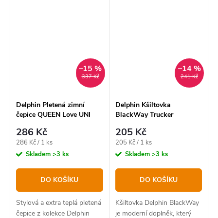
produktů určených pro
pobyt v přírodě.
–15 %
–14 %
337 Kč
241 Kč
Delphin Pletená zimní
Delphin Kšiltovka
čepice QUEEN Love UNI
BlackWay Trucker
286 Kč
205 Kč
Měrná
Měrná
286 Kč / 1 ks
205 Kč / 1 ks
cena:
cena:
Skladem
>3 ks
Skladem
>3 ks
DO KOŠÍKU
DO KOŠÍKU
Stylová a extra teplá pletená
Kšiltovka Delphin BlackWay
čepice z kolekce Delphin
je moderní doplněk, který