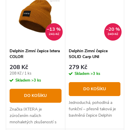
–13 %
–20 %
241 Kč
349 Kč
Delphin Zimní čepice Ixtera
Delphin Zimní čepice
COLOR
SOLID Carp UNI
208 Kč
279 Kč
Měrná
208 Kč / 1 ks
Skladem
>3 ks
cena:
Skladem
>3 ks
DO KOŠÍKU
DO KOŠÍKU
Jednoduchá, pohodlná a
funkční – přesně taková je
Značka IXTERA je
bavlněná čepice Delphin
zúročením našich
SOLID Carp.
mnohaletých zkušeností s
vývojem a testováním