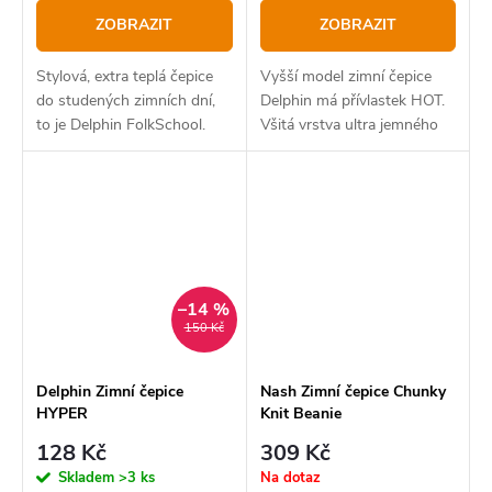
ZOBRAZIT
ZOBRAZIT
Stylová, extra teplá čepice
Vyšší model zimní čepice
do studených zimních dní,
Delphin má přívlastek HOT.
to je Delphin FolkSchool.
Všitá vrstva ultra jemného
flísu totiž zabezpečí
vysokou míru komfortu
během nošení v chladných
obdobích roku.
–14 %
150 Kč
Delphin Zimní čepice
Nash Zimní čepice Chunky
HYPER
Knit Beanie
128 Kč
309 Kč
Skladem
>3 ks
Na dotaz