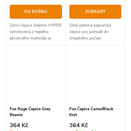
DO KOŠÍKU
ZOBRAZIT
Zimní čepice Delphin HYPER
Silně pletená kaprařská
vyhotovená z teplého
čepice pro pohodlí do
akrylového materiálu je
chladného počasí.
skvělým designovým
kouskem vašeho nejen
rybářského oblečení.
Fox Rage Čepice Grey
Fox Čepice Camo/Black
Beanie
Knit
364 Kč
364 Kč