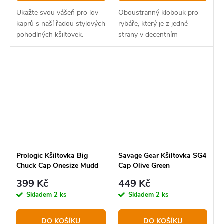
Ukažte svou vášeň pro lov
Oboustranný klobouk pro
kaprů s naší řadou stylových
rybáře, který je z jedné
pohodlných kšiltovek.
strany v decentním
maskáčovém provedení a z
druhé strany v zeleném
khaki provedení.
Prologic Kšiltovka Big
Savage Gear Kšiltovka SG4
Chuck Cap Onesize Mudd
Cap Olive Green
399 Kč
449 Kč
Skladem
2 ks
Skladem
2 ks
DO KOŠÍKU
DO KOŠÍKU