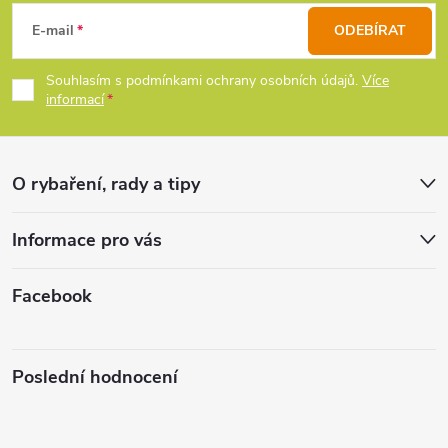
c
á
E-mail
ODEBÍRAT
í
p
Souhlasím s podmínkami ochrany osobních údajů.
Více
p
informací
a
r
t
v
O rybaření, rady a tipy
k
í
Informace pro vás
y
v
Facebook
ý
p
Poslední hodnocení
i