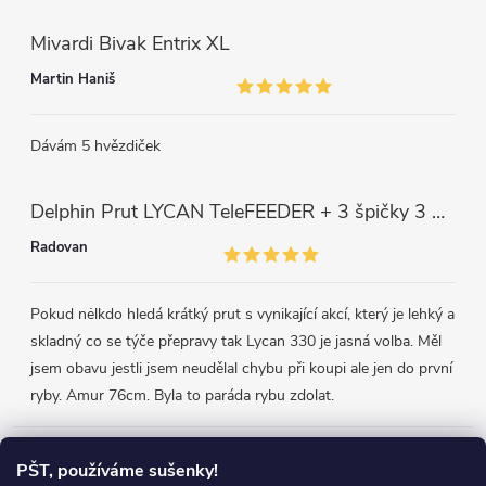
Mivardi Bivak Entrix XL
Martin Haniš
Dávám 5 hvězdiček
Delphin Prut LYCAN TeleFEEDER + 3 špičky 3 m, 80 g
Radovan
Pokud nėlkdo hledá krátký prut s vynikající akcí, který je lehký a
skladný co se týče přepravy tak Lycan 330 je jasná volba. Měl
jsem obavu jestli jsem neudělal chybu při koupi ale jen do první
ryby. Amur 76cm. Byla to paráda rybu zdolat.
Přijímáme online platby
PŠT, používáme sušenky!