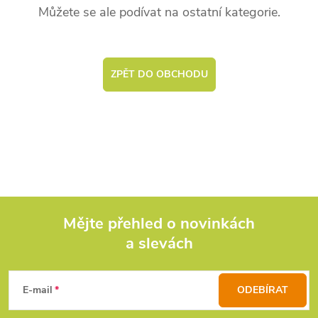
Můžete se ale podívat na ostatní kategorie.
ZPĚT DO OBCHODU
Mějte přehled o novinkách
a slevách
Z
á
E-mail
ODEBÍRAT