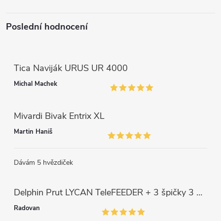
ý
p
Poslední hodnocení
i
s
Tica Naviják URUS UR 4000
u
Michal Machek
Mivardi Bivak Entrix XL
Martin Haniš
Dávám 5 hvězdiček
Delphin Prut LYCAN TeleFEEDER + 3 špičky 3 m, 80 g
Radovan