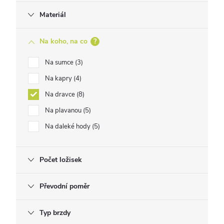
Materiál
Na koho, na co
?
Na sumce
3
Na kapry
4
Na dravce
8
Na plavanou
5
Na daleké hody
5
Počet ložisek
Převodní poměr
Typ brzdy