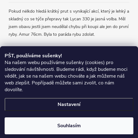
Pokud nėlkdo hledá krátký prut s vynikající akcí, který je lehký a
skladný co se týče přepravy tak Lycan 330 je jasná volba. Měl
jsem obavu jestli jsem neudělal chybu při koupi ale jen do první
ryby. Amur 76cm. Byla to paráda rybu zdolat.
Přijímáme online platby
PŠT, používáme sušenky!
Na našem webu používáme sušenky (cookies) pro
sledování návštěvnosti. Budeme rádi, když budeme moci
vědět, jak se na našem webu chováte a jak můžeme náš
web zlepšit. Popřípadě můžete sami zvolit, co nám
Heureka.cz
Obchodní podmínky
Reklamace
dovolíte.
Podmínky ochrany osobních údajů
Zboží.cz
Doprava
Nastavení
Copyright 2026
Chyť si rybu
. Všechna práva vyhrazena.
Souhlasím
Vytvořil Shoptet