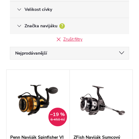
Velikost cívky
Značka navijáku
?
Zrušit filtry
Ř
Nejprodávanější
a
Doporučujeme
z
V
Nejlevnější
e
ý
Nejdražší
n
p
í
Abecedně
i
p
–19 %
s
6 450 Kč
r
p
o
r
Penn Naviják Spinfisher VI
ZFish Naviják Sumcový