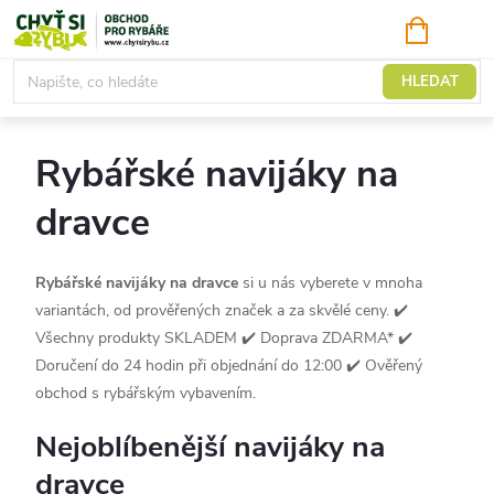
Přejít
NÁKUPNÍ
KOŠÍK
na
obsah
Navijáky
HLEDAT
Rybářské navijáky na
dravce
Rybářské navijáky na dravce
si u nás vyberete v mnoha
variantách, od prověřených značek a za skvělé ceny.
✔️
Všechny produkty SKLADEM ✔️ Doprava ZDARMA* ✔️
Doručení do 24 hodin při objednání do 12:00 ✔️ Ověřený
obchod s rybářským vybavením.
Nejoblíbenější navijáky na
dravce