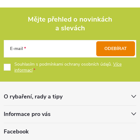
á
d
Mějte přehled o novinkách
a slevách
Z
a
c
á
E-mail
ODEBÍRAT
í
p
Souhlasím s podmínkami ochrany osobních údajů.
Více
p
informací
a
r
t
v
O rybaření, rady a tipy
k
í
Informace pro vás
y
v
Facebook