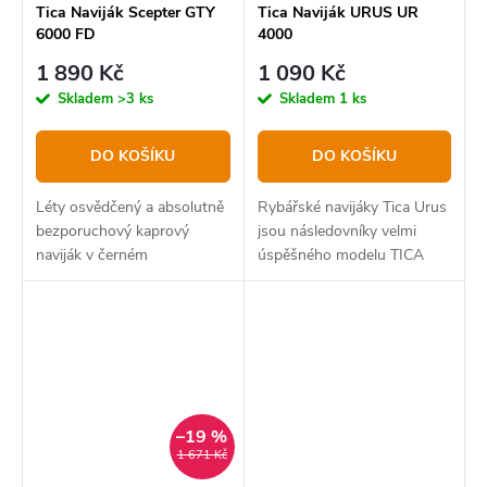
Tica Naviják Scepter GTY
Tica Naviják URUS UR
6000 FD
4000
1 890 Kč
1 090 Kč
Skladem
>3 ks
Skladem
1 ks
DO KOŠÍKU
DO KOŠÍKU
Léty osvědčený a absolutně
Rybářské navijáky Tica Urus
bezporuchový kaprový
jsou následovníky velmi
naviják v černém
úspěšného modelu TICA
matném designu.
GAA určené pro mořský i
sladkovodní rybolov.
–19 %
1 671 Kč