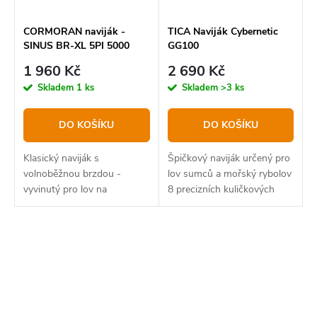
CORMORAN naviják -
TICA Naviják Cybernetic
SINUS BR-XL 5PI 5000
GG100
1 960 Kč
2 690 Kč
Skladem
1 ks
Skladem
>3 ks
DO KOŠÍKU
DO KOŠÍKU
Klasický naviják s
Špičkový naviják určený pro
volnoběžnou brzdou -
lov sumců a mořský rybolov
vyvinutý pro lov na
8 precizních kuličkových
položenou a se splávkem na
ložisek počítačem
kapry...
O
v
l