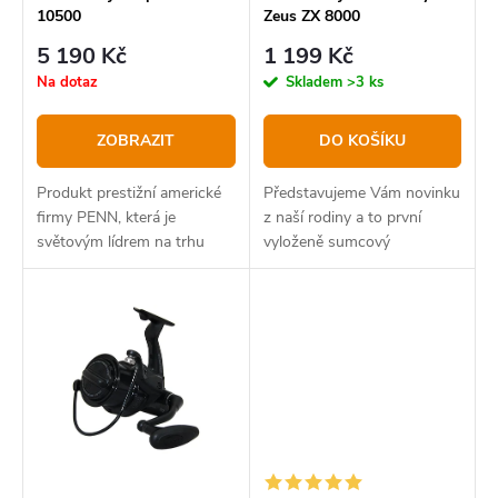
10500
Zeus ZX 8000
d
o
5 190 Kč
1 199 Kč
u
d
Na dotaz
Skladem
>3 ks
k
u
t
k
ZOBRAZIT
DO KOŠÍKU
ů
t
Produkt prestižní americké
Představujeme Vám novinku
ů
firmy PENN, která je
z naší rodiny a to první
světovým lídrem na trhu
vyloženě sumcový
mořského a sumcové
naviják ZEUS ZX 8000.
rybolovu.