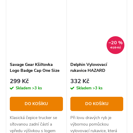
–20 %
418 Kč
Savage Gear Kšiltovka
Delphin Vylovovací
Logo Badge Cap One Size
rukavice HAZARD
Teal Blue
299 Kč
332 Kč
Skladem
>3 ks
Skladem
>3 ks
DO KOŠÍKU
DO KOŠÍKU
Klasická čepice trucker se
Při lovu dravých ryb je
síťovanou zadní částí a
výbornou pomůckou
vpředu výšivkou s logem
vylovovací rukavice, která