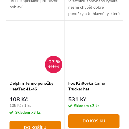
určené speciálně pro něžné
V šatníku správného rybáře
pohlaví.
nesmí chybět dobré
ponožky a to hlavně ty, které
na sobě nesou design s
kaprem.
–27 %
148 Kč
Delphin Termo ponožky
Fox Kšiltovka Camo
HeatTex 41-46
Trucker hat
108 Kč
531 Kč
Měrná
108 Kč / 1 ks
Skladem
>3 ks
cena:
Skladem
>3 ks
DO KOŠÍKU
DO KOŠÍKU