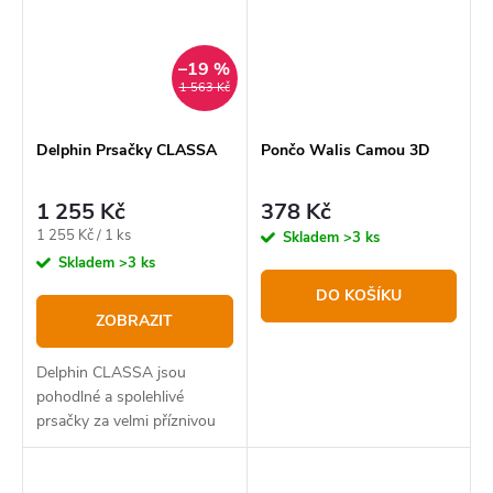
–19 %
1 563 Kč
Delphin Prsačky CLASSA
Pončo Walis Camou 3D
1 255 Kč
378 Kč
Měrná
1 255 Kč / 1 ks
Skladem
>3 ks
cena:
Skladem
>3 ks
DO KOŠÍKU
ZOBRAZIT
Delphin CLASSA jsou
pohodlné a spolehlivé
prsačky za velmi příznivou
pořizovací cenu. Vyznačují
se výbornými vlastnostmi a