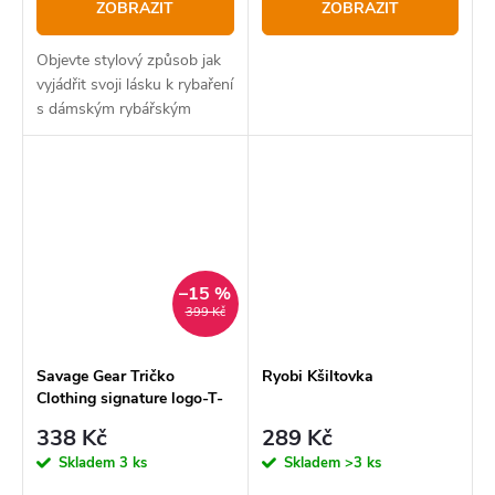
ZOBRAZIT
ZOBRAZIT
Objevte stylový způsob jak
vyjádřit svoji lásku k rybaření
s dámským rybářským
tričkem Delphin QUEEN
4Love.
–15 %
399 Kč
Savage Gear Tričko
Ryobi Kšiltovka
Clothing signature logo-T-
Shirt
338 Kč
289 Kč
Skladem
3 ks
Skladem
>3 ks