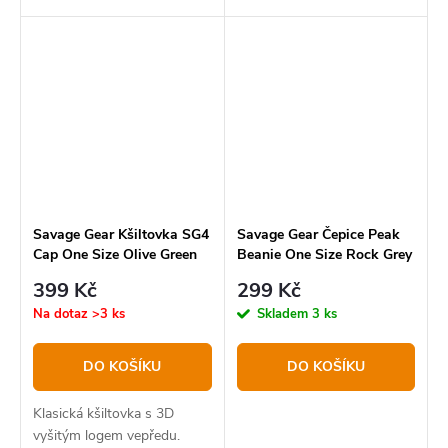
ochrání ruku před
pořezáním od ostrých zubů
dravců či tzv. „kartáčů“
sumce.
Savage Gear Kšiltovka SG4
Savage Gear Čepice Peak
Cap One Size Olive Green
Beanie One Size Rock Grey
399 Kč
299 Kč
Na dotaz
>3 ks
Skladem
3 ks
DO KOŠÍKU
DO KOŠÍKU
Klasická kšiltovka s 3D
vyšitým logem vepředu.