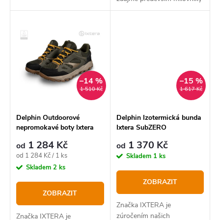
lovu pstruhů.
–14 %
–15 %
1 510 Kč
1 617 Kč
Delphin Outdoorové
Delphin Izotermická bunda
nepromokavé boty Ixtera
Ixtera SubZERO
RIVEZ
1 284 Kč
1 370 Kč
od
od
Měrná
od 1 284 Kč / 1 ks
Skladem
1 ks
cena:
Skladem
2 ks
ZOBRAZIT
ZOBRAZIT
Značka IXTERA je
zúročením našich
Značka IXTERA je