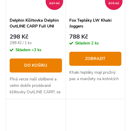
337 Kč
875 Kč
Delphin Kšiltovka Delphin
Fox Tepláky LW Khaki
OutLINE CARP Full UNI
Joggers
298 Kč
788 Kč
Měrná
298 Kč / 1 ks
Skladem
2 ks
cena:
Skladem
>3 ks
ZOBRAZIT
DO KOŠÍKU
Khaki tepláky mají pružný
pas a manžety na kotnících
Plná verze naší oblíbené a
velmi dobře prodávané
kšiltovky OutLINE CARP, se
kterou naplno projevíte svoji
rybářskou vášeň a potěšíte
kaprařské srdce.