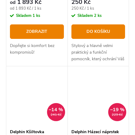
1 893 Kč
250 Kč
od
Měrná
Měrná
od 1 893 Kč / 1 ks
250 Kč / 1 ks
cena:
cena:
Skladem
1 ks
Skladem
2 ks
ZOBRAZIT
DO KOŠÍKU
Dopřejte si komfort bez
Stylový a hlavně velmi
kompromisů!
praktický a funkční
pomocník, který ochrání Váš
prst před pořezáním během
silových náhozů.
–14 %
–19 %
241 Kč
229 Kč
Delphin Kšiltovka
Delphin Házecí náprstek