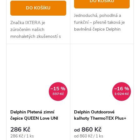
DO KOŠÍKU
DO KOŠÍKU
Jednoduchá, pohodlná a
funkční – přesně taková je
Značka IXTERA je
bavlněná čepice Delphin
zúročením našich
SOLID Carp.
mnohaletých zkušeností s
vývojem a testováním
produktů určených pro
pobyt v přírodě.
–15 %
–16 %
337 Kč
1 024 Kč
Delphin Pletená zimní
Delphin Outdoorové
čepice QUEEN Love UNI
kalhoty ThermoTEX Plus+
286 Kč
860 Kč
od
Měrná
Měrná
286 Kč / 1 ks
od 860 Kč / 1 ks