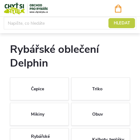
Přejít
NÁKUPNÍ
KOŠÍK
na
obsah
Rybářské oblečení a obuv
HLEDAT
Rybářské oblečení
Delphin
Čepice
Triko
Mikiny
Obuv
Rybářské
Kalhoty, tepláky