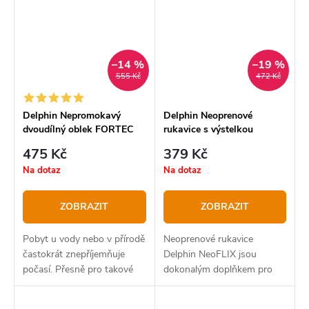
–14 %
–19 %
555 Kč
472 Kč
Delphin Nepromokavý
Delphin Neoprenové
dvoudílný oblek FORTEC
rukavice s výstelkou
NeoFLIX
475 Kč
379 Kč
Na dotaz
Na dotaz
ZOBRAZIT
ZOBRAZIT
Pobyt u vody nebo v přírodě
Neoprenové rukavice
častokrát znepříjemňuje
Delphin NeoFLIX jsou
počasí. Přesně pro takové
dokonalým doplňkem pro
případy nabízíme
zachování rukou v teple a
nepromokavý maskáčový
suchu. Oproti standardním