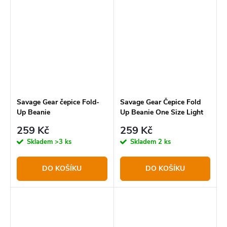
kterých jsme chtěli tyto
propracovanému designu v
holínky postavit. Prvním byla
růžové barvě si ji oblíbíte
maximální funkčnost.
nejen během zimních
vycházek k...
Savage Gear čepice Fold-
Savage Gear Čepice Fold
Up Beanie
Up Beanie One Size Light
Grey Melange
259 Kč
259 Kč
Skladem
>3 ks
Skladem
2 ks
DO KOŠÍKU
DO KOŠÍKU