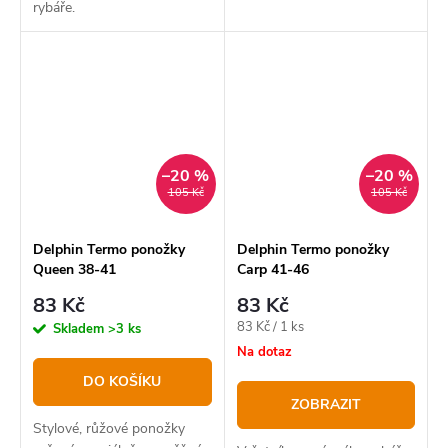
rybáře.
–20 %
–20 %
105 Kč
105 Kč
Delphin Termo ponožky
Delphin Termo ponožky
Queen 38-41
Carp 41-46
83 Kč
83 Kč
Měrná
83 Kč / 1 ks
Skladem
>3 ks
cena:
Na dotaz
DO KOŠÍKU
ZOBRAZIT
Stylové, růžové ponožky