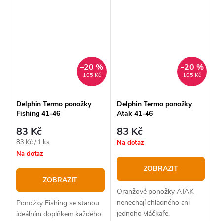
Naše vysoce kvalitní
za rybami, zimní turistiky,
termoprádlo řady DELUXE,
procházky či lyžování.
je vyrobeno v kombinaci
40%...
–20 %
–20 %
105 Kč
105 Kč
Delphin Termo ponožky
Delphin Termo ponožky
Fishing 41-46
Atak 41-46
83 Kč
83 Kč
Měrná
83 Kč / 1 ks
Na dotaz
cena:
Na dotaz
ZOBRAZIT
ZOBRAZIT
Oranžové ponožky ATAK
nenechají chladného ani
Ponožky Fishing se stanou
jednoho vláčkaře.
ideálním doplňkem každého