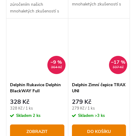
mnohaletých zkušeností s
zúročením našich
vývojem a testováním
mnohaletých zkušeností s
produktů určených pro
vývojem a testováním
pobyt v přírodě. Drtivá
produktů určených pro
většina našich produktů
pobyt v přírodě. Drtivá
využívá nejmodernějších...
většina našich produktů
využívá nejmodernějších...
–9 %
–17 %
364 Kč
337 Kč
Delphin Rukavice Delphin
Delphin Zimní čepice TRAX
BlackWAY Full
UNI
328 Kč
279 Kč
Měrná
Měrná
328 Kč / 1 ks
279 Kč / 1 ks
cena:
cena:
Skladem
2 ks
Skladem
>3 ks
ZOBRAZIT
DO KOŠÍKU