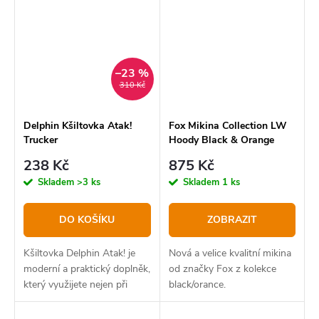
kvalitně zpracovanými
detaily, jako jsou švy a
spoje...
–23 %
310 Kč
Delphin Kšiltovka Atak!
Fox Mikina Collection LW
Trucker
Hoody Black & Orange
238 Kč
875 Kč
Skladem
>3 ks
Skladem
1 ks
DO KOŠÍKU
ZOBRAZIT
Kšiltovka Delphin Atak! je
Nová a velice kvalitní mikina
moderní a praktický doplněk,
od značky Fox z kolekce
který využijete nejen při
black/orance.
vycházkách k vodě.