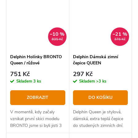
komplet FORTEC, který
neoprenovým rukavicím
ochrání před nechtěným
jsme přidali dovnitř
deštěm a větrem.
fleecovou vložku,...
–10 %
–21 %
835 Kč
376 Kč
Delphin Holínky BRONTO
Delphin Dámská zimní
Queen / růžové
čepice QUEEN
751 Kč
297 Kč
Skladem
3 ks
Skladem
>3 ks
ZOBRAZIT
DO KOŠÍKU
V momentě, kdy začaly
Delphin Queen je stylová,
vznikat první skici modelu
dámská, extra teplá čepice
BRONTO jsme si byli jisti 3
do studených zimních dní.
základními principy, na
Díky svému