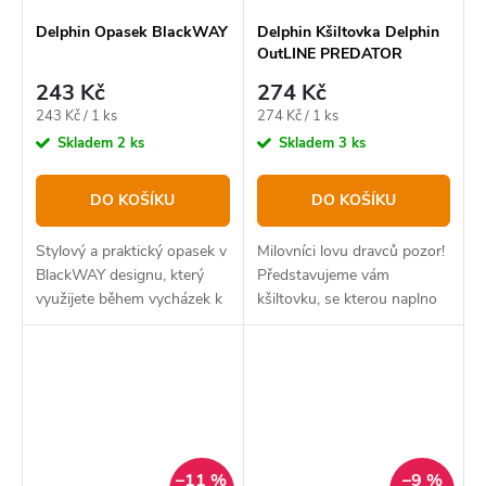
Delphin Opasek BlackWAY
Delphin Kšiltovka Delphin
OutLINE PREDATOR
Trucker UNI
243 Kč
274 Kč
Měrná
Měrná
243 Kč / 1 ks
274 Kč / 1 ks
cena:
cena:
Skladem
2 ks
Skladem
3 ks
DO KOŠÍKU
DO KOŠÍKU
Stylový a praktický opasek v
Milovníci lovu dravců pozor!
BlackWAY designu, který
Představujeme vám
využijete během vycházek k
kšiltovku, se kterou naplno
vodě ale i v běžném životě.
projevíte svoji rybářskou
vášeň.
–11 %
–9 %