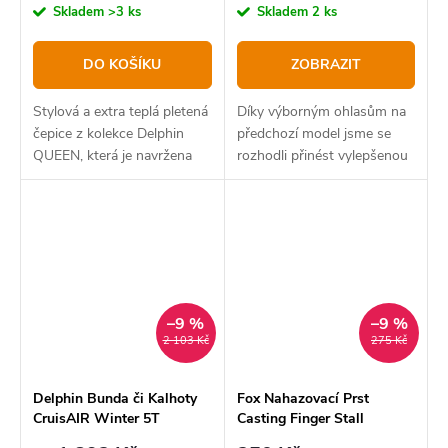
cena:
cena:
Skladem
>3 ks
Skladem
2 ks
DO KOŠÍKU
ZOBRAZIT
Stylová a extra teplá pletená
Díky výborným ohlasům na
čepice z kolekce Delphin
předchozí model jsme se
QUEEN, která je navržena
rozhodli přinést vylepšenou
speciálně pro ženské
verzi, která nabízí lepší
pohlaví.
optimalizované velikosti pro
ještě pohodlnější nošení.
–9 %
–9 %
2 103 Kč
275 Kč
Delphin Bunda či Kalhoty
Fox Nahazovací Prst
CruisAIR Winter 5T
Casting Finger Stall