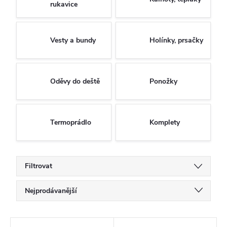
rukavice
Vesty a bundy
Holínky, prsačky
Oděvy do deště
Ponožky
Termoprádlo
Komplety
Filtrovat
Ř
Nejprodávanější
a
Doporučujeme
z
V