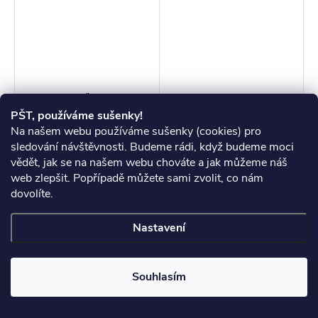
Savage Gear Čepice Reflex
Savage Gear Nákrčník
Beanie One Size Black
Balck Savage Tec - Tube w
PŠT, používáme sušenky!
Reflex
/ Fleece
Na našem webu používáme sušenky (cookies) pro
269 Kč
339 Kč
sledování návštěvnosti. Budeme rádi, když budeme moci
Skladem
>3 ks
Skladem
>3 ks
vědět, jak se na našem webu chováte a jak můžeme náš
web zlepšit. Popřípadě můžete sami zvolit, co nám
DO KOŠÍKU
DO KOŠÍKU
dovolíte.
Multifunkční pokrývka hlavy
Nastavení
ve stylovém černém camo
designu s logem SG (čelisti),
která může sloužit jako
Souhlasím
čepice, šátek, čelenka a
maska. Měkké prodyšné