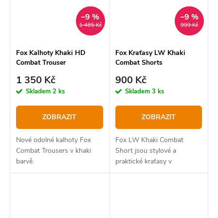
–9 %
–9 %
1 485 Kč
999 Kč
Fox Kalhoty Khaki HD
Fox Kraťasy LW Khaki
Combat Trouser
Combat Shorts
1 350 Kč
900 Kč
Skladem
2 ks
Skladem
3 ks
ZOBRAZIT
ZOBRAZIT
Nové odolné kalhoty Fox
Fox LW Khaki Combat
Combat Trousers v khaki
Short jsou stylové a
barvě.
praktické kraťasy v
přírodním odstínu khaki ,
které jsou skvělou volbou
nejen pro rybáře, ale i pro
každodenní nošení. Lehký
materiál a...