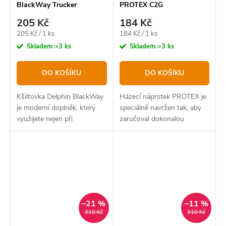
BlackWay Trucker
PROTEX C2G
205 Kč
184 Kč
Měrná
Měrná
205 Kč / 1 ks
184 Kč / 1 ks
cena:
cena:
Skladem
>3 ks
Skladem
>3 ks
DO KOŠÍKU
DO KOŠÍKU
Kšiltovka Delphin BlackWay
Házecí náprstek PROTEX je
je moderní doplněk, který
speciálně navržen tak, aby
využijete nejen při
zaručoval dokonalou
vycházkách k vodě. Jedná se
ochranu před pořezáním
o kšiltovku černé barvy typu
vlascem či šňůrou během
„trucker“, která má zadní
nahazování.
polovinu vyrobenou z...
–21 %
–11 %
310 Kč
310 Kč