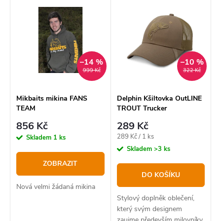
Nejlevnější
e
ý
Nejdražší
n
p
í
Abecedně
i
p
–14 %
–10 %
s
999 Kč
322 Kč
r
p
o
r
Mikbaits mikina FANS
Delphin Kšiltovka OutLINE
TEAM
TROUT Trucker
d
o
856 Kč
289 Kč
u
d
Měrná
289 Kč / 1 ks
Skladem
1 ks
k
u
cena:
Skladem
>3 ks
t
k
ZOBRAZIT
DO KOŠÍKU
ů
t
Nová velmi žádaná mikina
ů
Stylový doplněk oblečení,
který svým designem
zaujme především milovníky