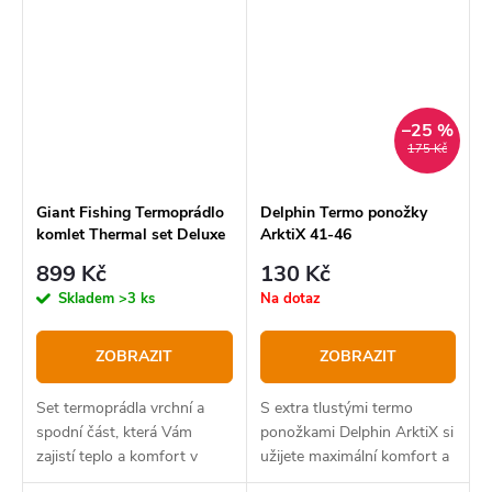
–25 %
175 Kč
Giant Fishing Termoprádlo
Delphin Termo ponožky
komlet Thermal set Deluxe
ArktiX 41-46
899 Kč
130 Kč
Skladem
>3 ks
Na dotaz
ZOBRAZIT
ZOBRAZIT
Set termoprádla vrchní a
S extra tlustými termo
spodní část, která Vám
ponožkami Delphin ArktiX si
zajistí teplo a komfort v
užijete maximální komfort a
nepříznivých podmínkách.
teplo během zimních výprav