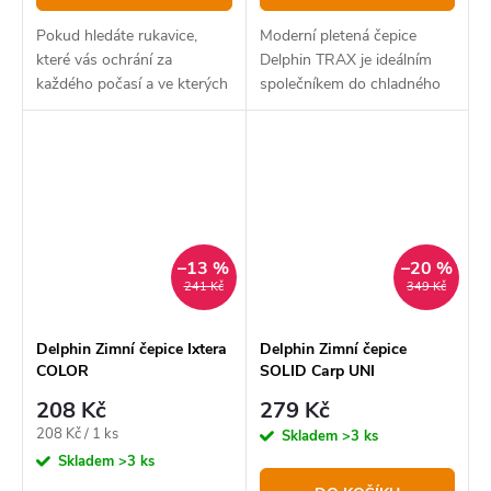
Pokud hledáte rukavice,
Moderní pletená čepice
které vás ochrání za
Delphin TRAX je ideálním
každého počasí a ve kterých
společníkem do chladného
budete vypadat maximálně
počasí.
stylově,
–13 %
–20 %
241 Kč
349 Kč
Delphin Zimní čepice Ixtera
Delphin Zimní čepice
COLOR
SOLID Carp UNI
208 Kč
279 Kč
Měrná
208 Kč / 1 ks
Skladem
>3 ks
cena:
Skladem
>3 ks