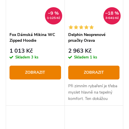
–9 %
–18 %
1 125 Kč
3 641 Kč
Fox Dámská Mikina WC
Delphin Neoprenové
Zipped Hoodie
prsačky Orava
1 013 Kč
2 963 Kč
Skladem
3 ks
Skladem
1 ks
ZOBRAZIT
ZOBRAZIT
Při zimním rybaření je třeba
myslet hlavně na tepelný
komfort. Ten dokážou
ideálním způsobem zajistit
neoprenové prsačky Delphin
ORAVA.