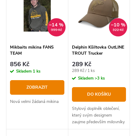
Nejdražší
n
p
í
Abecedně
i
p
–14 %
–10 %
s
999 Kč
322 Kč
r
p
o
r
Mikbaits mikina FANS
Delphin Kšiltovka OutLINE
TEAM
TROUT Trucker
d
o
856 Kč
289 Kč
u
d
Měrná
289 Kč / 1 ks
Skladem
1 ks
k
u
cena:
Skladem
>3 ks
t
k
ZOBRAZIT
DO KOŠÍKU
ů
t
Nová velmi žádaná mikina
ů
Stylový doplněk oblečení,
který svým designem
zaujme především milovníky
lovu pstruhů.