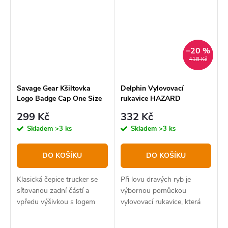
–20 %
418 Kč
Savage Gear Kšiltovka
Delphin Vylovovací
Logo Badge Cap One Size
rukavice HAZARD
Teal Blue
299 Kč
332 Kč
Skladem
>3 ks
Skladem
>3 ks
DO KOŠÍKU
DO KOŠÍKU
Klasická čepice trucker se
Při lovu dravých ryb je
síťovanou zadní částí a
výbornou pomůckou
vpředu výšivkou s logem
vylovovací rukavice, která
ochrání ruku před
pořezáním od ostrých zubů