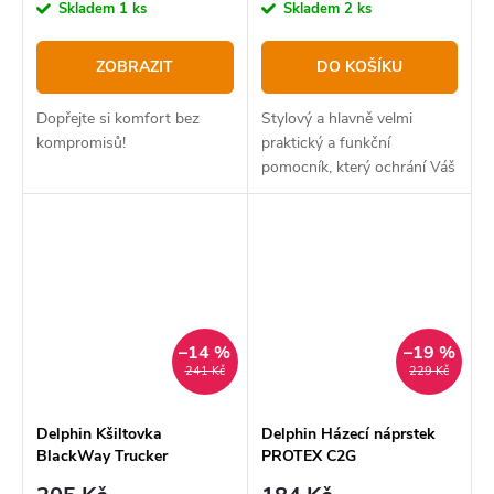
cena:
cena:
Skladem
1 ks
Skladem
2 ks
ZOBRAZIT
DO KOŠÍKU
Dopřejte si komfort bez
Stylový a hlavně velmi
kompromisů!
praktický a funkční
pomocník, který ochrání Váš
prst před pořezáním během
silových náhozů.
–14 %
–19 %
241 Kč
229 Kč
Delphin Kšiltovka
Delphin Házecí náprstek
BlackWay Trucker
PROTEX C2G