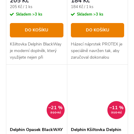
205 Kč
184 Kč
Měrná
Měrná
205 Kč / 1 ks
184 Kč / 1 ks
cena:
cena:
Skladem
>3 ks
Skladem
>3 ks
DO KOŠÍKU
DO KOŠÍKU
Kšiltovka Delphin BlackWay
Házecí náprstek PROTEX je
je moderní doplněk, který
speciálně navržen tak, aby
využijete nejen při
zaručoval dokonalou
vycházkách k vodě. Jedná se
ochranu před pořezáním
o kšiltovku černé barvy typu
vlascem či šňůrou během
„trucker“, která má zadní
nahazování.
polovinu vyrobenou z...
–21 %
–11 %
310 Kč
310 Kč
Delphin Opasek BlackWAY
Delphin Kšiltovka Delphin