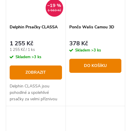
–19 %
1 563 Kč
Delphin Prsačky CLASSA
Pončo Walis Camou 3D
1 255 Kč
378 Kč
Měrná
1 255 Kč / 1 ks
Skladem
>3 ks
cena:
Skladem
>3 ks
DO KOŠÍKU
ZOBRAZIT
Delphin CLASSA jsou
pohodlné a spolehlivé
prsačky za velmi příznivou
pořizovací cenu. Vyznačují
se výbornými vlastnostmi a
kvalitně zpracovanými
detaily, jako jsou švy a