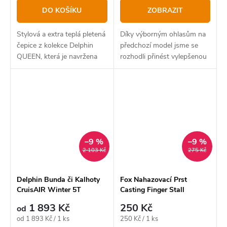
DO KOŠÍKU
ZOBRAZIT
Stylová a extra teplá pletená
Díky výborným ohlasům na
čepice z kolekce Delphin
předchozí model jsme se
QUEEN, která je navržena
rozhodli přinést vylepšenou
speciálně pro ženské
verzi, která nabízí lepší
pohlaví.
optimalizované velikosti pro
ještě pohodlnější nošení.
–9 %
–9 %
2 103 Kč
275 Kč
Delphin Bunda či Kalhoty
Fox Nahazovací Prst
CruisAIR Winter 5T
Casting Finger Stall
1 893 Kč
250 Kč
od
Měrná
Měrná
od 1 893 Kč / 1 ks
250 Kč / 1 ks