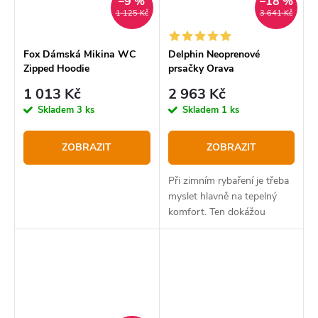
–9 %
–18 %
1 125 Kč
3 641 Kč
Fox Dámská Mikina WC
Delphin Neoprenové
Zipped Hoodie
prsačky Orava
1 013 Kč
2 963 Kč
Skladem
3 ks
Skladem
1 ks
ZOBRAZIT
ZOBRAZIT
Při zimním rybaření je třeba
myslet hlavně na tepelný
komfort. Ten dokážou
ideálním způsobem zajistit
neoprenové prsačky Delphin
ORAVA.