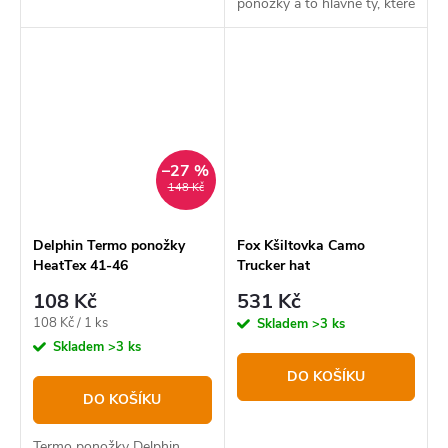
ponožky a to hlavně ty, které
na sobě nesou design s
kaprem.
–27 %
148 Kč
Delphin Termo ponožky
Fox Kšiltovka Camo
HeatTex 41-46
Trucker hat
108 Kč
531 Kč
Měrná
108 Kč / 1 ks
Skladem
>3 ks
cena:
Skladem
>3 ks
DO KOŠÍKU
DO KOŠÍKU
Termo ponožky Delphin