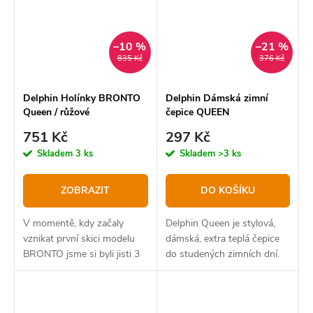
deštěm a větrem.
fleecovou vložku,...
–10 %
–21 %
835 Kč
376 Kč
Delphin Holínky BRONTO
Delphin Dámská zimní
Queen / růžové
čepice QUEEN
751 Kč
297 Kč
Skladem
3 ks
Skladem
>3 ks
ZOBRAZIT
DO KOŠÍKU
V momentě, kdy začaly
Delphin Queen je stylová,
vznikat první skici modelu
dámská, extra teplá čepice
BRONTO jsme si byli jisti 3
do studených zimních dní.
základními principy, na
Díky svému
kterých jsme chtěli tyto
propracovanému designu v
holínky postavit. Prvním byla
růžové barvě si ji oblíbíte