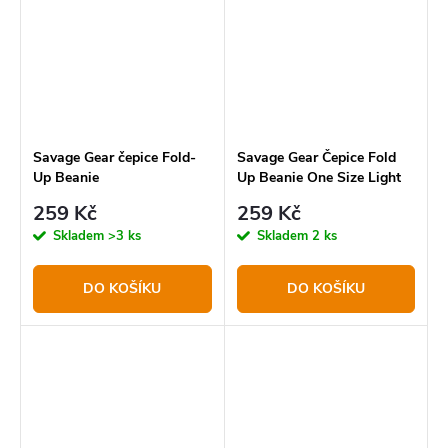
maximální funkčnost.
nejen během zimních
vycházek k...
Savage Gear čepice Fold-
Savage Gear Čepice Fold
Up Beanie
Up Beanie One Size Light
Grey Melange
259 Kč
259 Kč
Skladem
>3 ks
Skladem
2 ks
DO KOŠÍKU
DO KOŠÍKU