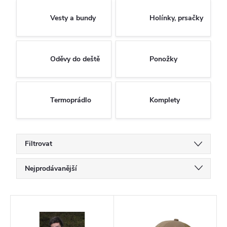
Vesty a bundy
Holínky, prsačky
Oděvy do deště
Ponožky
Termoprádlo
Komplety
Filtrovat
Ř
Nejprodávanější
a
Doporučujeme
z
V
Nejlevnější
e
ý