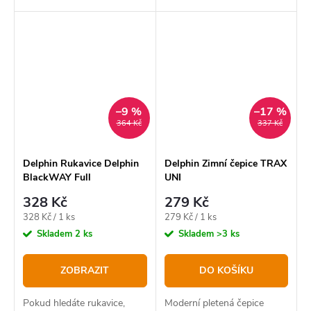
produktů určených pro
vývojem a testováním
pobyt v přírodě. Drtivá
produktů určených pro
většina našich produktů
pobyt v přírodě. Drtivá
využívá nejmodernějších...
většina našich produktů
využívá nejmodernějších...
–9 %
–17 %
364 Kč
337 Kč
Delphin Rukavice Delphin
Delphin Zimní čepice TRAX
BlackWAY Full
UNI
328 Kč
279 Kč
Měrná
Měrná
328 Kč / 1 ks
279 Kč / 1 ks
cena:
cena:
Skladem
2 ks
Skladem
>3 ks
ZOBRAZIT
DO KOŠÍKU
Pokud hledáte rukavice,
Moderní pletená čepice