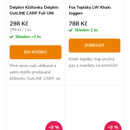
Delphin Kšiltovka Delphin
Fox Tepláky LW Khaki
OutLINE CARP Full UNI
Joggers
298 Kč
788 Kč
Měrná
298 Kč / 1 ks
Skladem
2 ks
cena:
Skladem
>3 ks
ZOBRAZIT
DO KOŠÍKU
Khaki tepláky mají pružný
pas a manžety na kotnících
Plná verze naší oblíbené a
velmi dobře prodávané
kšiltovky OutLINE CARP, se
kterou naplno projevíte svoji
rybářskou vášeň a potěšíte
kaprařské srdce.
–9 %
–9 %