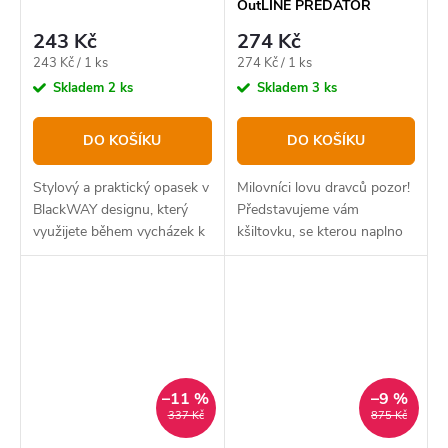
OutLINE PREDATOR
Trucker UNI
243 Kč
274 Kč
Měrná
Měrná
243 Kč / 1 ks
274 Kč / 1 ks
cena:
cena:
Skladem
2 ks
Skladem
3 ks
DO KOŠÍKU
DO KOŠÍKU
Stylový a praktický opasek v
Milovníci lovu dravců pozor!
BlackWAY designu, který
Představujeme vám
využijete během vycházek k
kšiltovku, se kterou naplno
vodě ale i v běžném životě.
projevíte svoji rybářskou
vášeň.
–11 %
–9 %
337 Kč
875 Kč