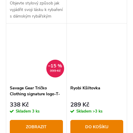
Objevte stylový způsob jak
vyjádřit svoji lásku k rybaření
s dámským rybářským
tričkem Delphin QUEEN
4Love.
–15 %
399 Kč
Savage Gear Tričko
Ryobi Kšiltovka
Clothing signature logo-T-
Shirt
338 Kč
289 Kč
Skladem
3 ks
Skladem
>3 ks
ZOBRAZIT
DO KOŠÍKU