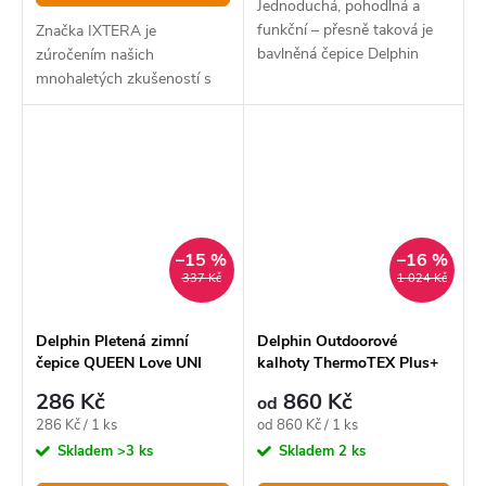
Jednoduchá, pohodlná a
funkční – přesně taková je
Značka IXTERA je
bavlněná čepice Delphin
zúročením našich
SOLID Carp.
mnohaletých zkušeností s
vývojem a testováním
produktů určených pro
pobyt v přírodě.
–15 %
–16 %
337 Kč
1 024 Kč
Delphin Pletená zimní
Delphin Outdoorové
čepice QUEEN Love UNI
kalhoty ThermoTEX Plus+
286 Kč
860 Kč
od
Měrná
Měrná
286 Kč / 1 ks
od 860 Kč / 1 ks
cena:
cena:
Skladem
>3 ks
Skladem
2 ks