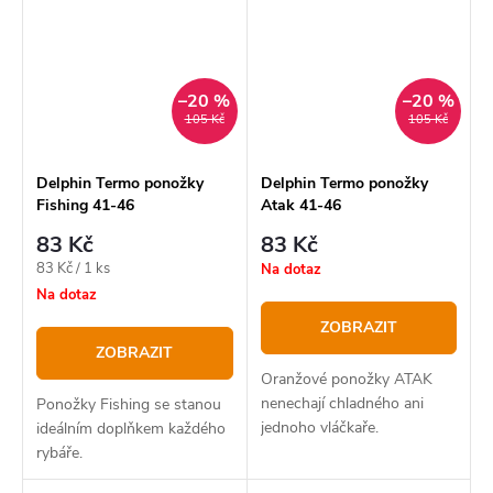
je vyrobeno v kombinaci
40%...
–20 %
–20 %
105 Kč
105 Kč
Delphin Termo ponožky
Delphin Termo ponožky
Fishing 41-46
Atak 41-46
83 Kč
83 Kč
Měrná
83 Kč / 1 ks
Na dotaz
cena:
Na dotaz
ZOBRAZIT
ZOBRAZIT
Oranžové ponožky ATAK
nenechají chladného ani
Ponožky Fishing se stanou
jednoho vláčkaře.
ideálním doplňkem každého
rybáře.