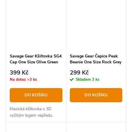
dravců či tzv. „kartáčů“
sumce.
Savage Gear Kšiltovka SG4
Savage Gear Čepice Peak
Cap One Size Olive Green
Beanie One Size Rock Grey
399 Kč
299 Kč
Na dotaz
>3 ks
Skladem
3 ks
DO KOŠÍKU
DO KOŠÍKU
Klasická kšiltovka s 3D
vyšitým logem vepředu.