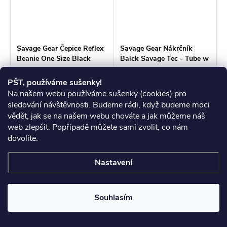
Savage Gear Čepice Reflex
Savage Gear Nákrčník
Beanie One Size Black
Balck Savage Tec - Tube w
Reflex
/ Fleece
269 Kč
339 Kč
PŠT, používáme sušenky!
Skladem
>3 ks
Skladem
>3 ks
Na našem webu používáme sušenky (cookies) pro
sledování návštěvnosti. Budeme rádi, když budeme moci
DO KOŠÍKU
DO KOŠÍKU
vědět, jak se na našem webu chováte a jak můžeme náš
web zlepšit. Popřípadě můžete sami zvolit, co nám
dovolíte.
Multifunkční pokrývka hlavy
ve stylovém černém camo
designu s logem SG (čelisti),
Nastavení
která může sloužit jako
čepice, šátek, čelenka a
maska. Měkké prodyšné
Souhlasím
mikrovlákno (100%...