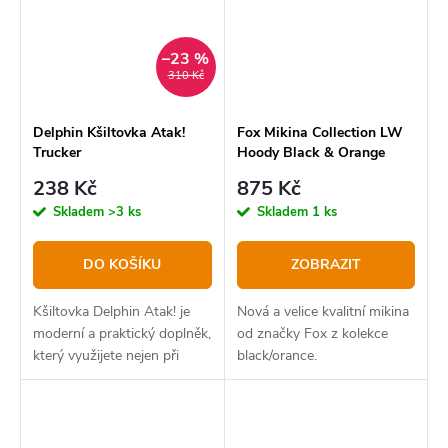
spoje...
–23 %
310 Kč
Delphin Kšiltovka Atak!
Fox Mikina Collection LW
Trucker
Hoody Black & Orange
238 Kč
875 Kč
Skladem
>3 ks
Skladem
1 ks
DO KOŠÍKU
ZOBRAZIT
Kšiltovka Delphin Atak! je
Nová a velice kvalitní mikina
moderní a praktický doplněk,
od značky Fox z kolekce
který využijete nejen při
black/orance.
vycházkách k vodě.