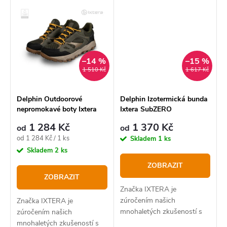
–14 %
–15 %
1 510 Kč
1 617 Kč
Delphin Outdoorové
Delphin Izotermická bunda
nepromokavé boty Ixtera
Ixtera SubZERO
RIVEZ
1 284 Kč
1 370 Kč
od
od
Měrná
od 1 284 Kč / 1 ks
Skladem
1 ks
cena:
Skladem
2 ks
ZOBRAZIT
ZOBRAZIT
Značka IXTERA je
zúročením našich
Značka IXTERA je
mnohaletých zkušeností s
zúročením našich
vývojem a testováním
mnohaletých zkušeností s