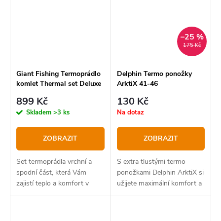
–25 %
175 Kč
Giant Fishing Termoprádlo
Delphin Termo ponožky
komlet Thermal set Deluxe
ArktiX 41-46
899 Kč
130 Kč
Skladem
>3 ks
Na dotaz
ZOBRAZIT
ZOBRAZIT
Set termoprádla vrchní a
S extra tlustými termo
spodní část, která Vám
ponožkami Delphin ArktiX si
zajistí teplo a komfort v
užijete maximální komfort a
nepříznivých podmínkách.
teplo během zimních výprav
Naše vysoce kvalitní
za rybami, zimní turistiky,
termoprádlo řady DELUXE,
procházky či lyžování.