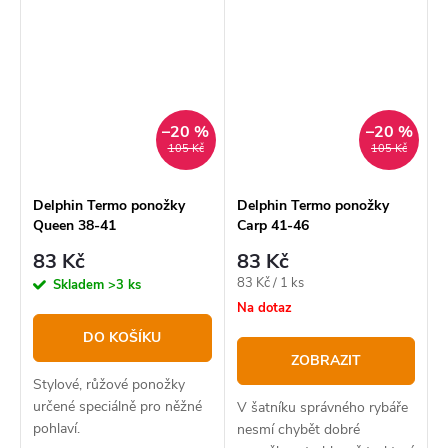
–20 %
–20 %
105 Kč
105 Kč
Delphin Termo ponožky
Delphin Termo ponožky
Queen 38-41
Carp 41-46
83 Kč
83 Kč
Měrná
83 Kč / 1 ks
Skladem
>3 ks
cena:
Na dotaz
DO KOŠÍKU
ZOBRAZIT
Stylové, růžové ponožky
určené speciálně pro něžné
V šatníku správného rybáře
pohlaví.
nesmí chybět dobré