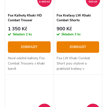
1 485 Kč
999 Kč
Fox Kalhoty Khaki HD
Fox Kraťasy LW Khaki
Combat Trouser
Combat Shorts
1 350 Kč
900 Kč
Skladem
2 ks
Skladem
3 ks
ZOBRAZIT
ZOBRAZIT
Nové odolné kalhoty Fox
Fox LW Khaki Combat
Combat Trousers v khaki
Short jsou stylové a
barvě.
praktické kraťasy v
přírodním odstínu khaki ,
které jsou skvělou volbou
nejen pro rybáře, ale i pro
každodenní nošení. Lehký
materiál a...