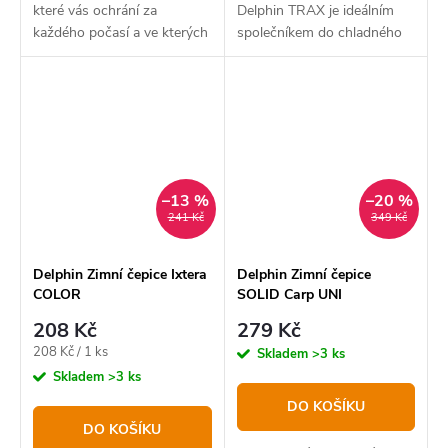
které vás ochrání za
Delphin TRAX je ideálním
každého počasí a ve kterých
společníkem do chladného
budete vypadat maximálně
počasí.
stylově,
–13 %
–20 %
241 Kč
349 Kč
Delphin Zimní čepice Ixtera
Delphin Zimní čepice
COLOR
SOLID Carp UNI
208 Kč
279 Kč
Měrná
208 Kč / 1 ks
Skladem
>3 ks
cena:
Skladem
>3 ks
DO KOŠÍKU
DO KOŠÍKU