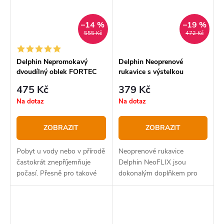
–14 %
–19 %
555 Kč
472 Kč
Delphin Nepromokavý
Delphin Neoprenové
dvoudílný oblek FORTEC
rukavice s výstelkou
NeoFLIX
475 Kč
379 Kč
Na dotaz
Na dotaz
ZOBRAZIT
ZOBRAZIT
Pobyt u vody nebo v přírodě
Neoprenové rukavice
častokrát znepříjemňuje
Delphin NeoFLIX jsou
počasí. Přesně pro takové
dokonalým doplňkem pro
případy nabízíme
zachování rukou v teple a
nepromokavý maskáčový
suchu. Oproti standardním
komplet FORTEC, který
neoprenovým rukavicím
ochrání před nechtěným
jsme přidali dovnitř