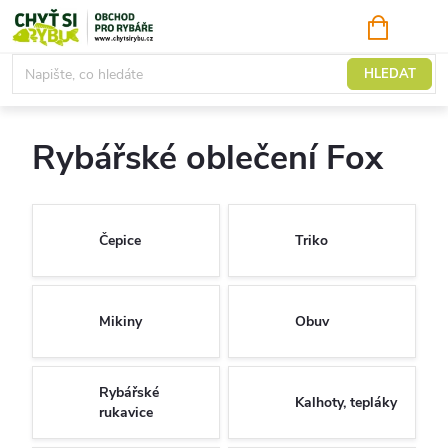
Přejít
NÁKUPNÍ
KOŠÍK
na
obsah
Rybářské oblečení a obuv
HLEDAT
Rybářské oblečení Fox
Čepice
Triko
Mikiny
Obuv
Rybářské
Kalhoty, tepláky
rukavice