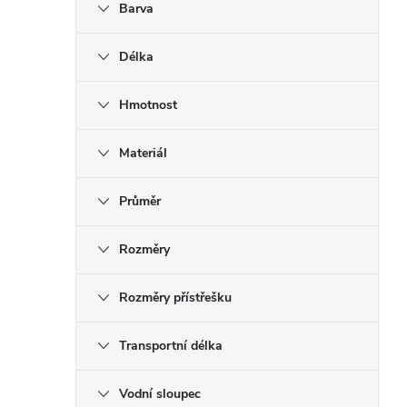
Barva
n
n
Délka
í
p
Hmotnost
a
Materiál
n
e
Průměr
l
Rozměry
Rozměry přístřešku
Transportní délka
Vodní sloupec