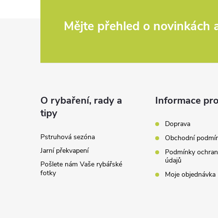
Z
Mějte přehled o novinkách
á
p
a
O rybaření, rady a
Informace pro
tipy
t
Doprava
Pstruhová sezóna
Obchodní podmí
í
Jarní překvapení
Podmínky ochran
údajů
Pošlete nám Vaše rybářské
fotky
Moje objednávka