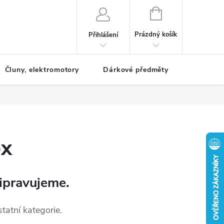
NÁKUPNÍ
KOŠÍK
Prázdný košík
Přihlášení
Čluny, elektromotory
Dárkové předměty
Dětské r
ox
ipravujeme.
tatní kategorie.