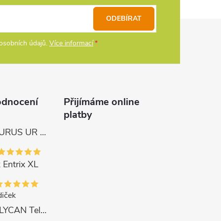
ODEBÍRAT
osobních údajů.
Více informací
odnocení
Přijímáme online
platby
Tica Naviják URUS UR 4000
 Entrix XL
iček
Delphin Prut LYCAN TeleFEEDER + 3 špičky 3 m, 80 g