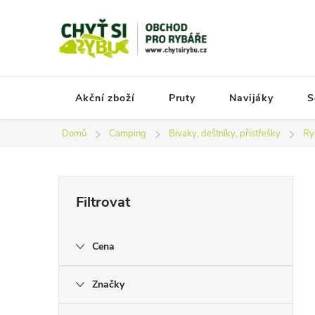
Přejít
na
obsah
Akční zboží
Pruty
Navijáky
S
Domů
Camping
Bivaky, deštníky, přístřešky
Ry
P
o
s
Cena
t
r
Značky
a