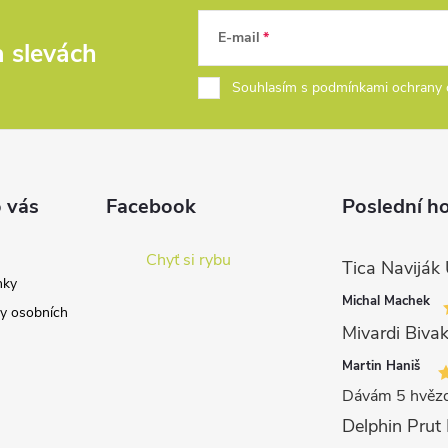
E-mail
a slevách
Souhlasím s podmínkami ochrany 
 vás
Facebook
Poslední h
Chyť si rybu
nky
Michal Machek
y osobních
Mivardi Bivak
Martin Haniš
Dávám 5 hvězd