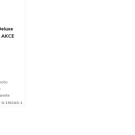
Deluxe
lb AKCE
ohoto
o
anete
a ZDARMA!
:
G-13014/1-1