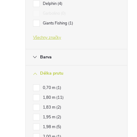
Delphin
4
Garbolino
0
Giants Fishing
1
Všechny značky
Barva
Délka prutu
0,70 m
1
1,80 m
11
1,83 m
2
1,95 m
2
1,98 m
5
2,00 m
1