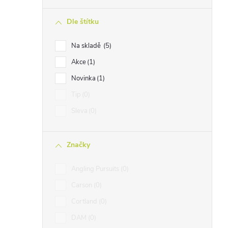
n
Dle štítku
n
í
Na skladě
5
p
Akce
1
a
Novinka
1
n
Tip
0
e
Sleva
0
l
Značky
Angling Pursuits
0
Carson
0
Cortland
0
DAM
0