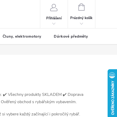
NÁKUPNÍ
KOŠÍK
Prázdný košík
Přihlášení
Čluny, elektromotory
Dárkové předměty
Dětské r
ny. ✔️ Všechny produkty SKLADEM ✔️ Doprava
️ Ověřený obchod s rybářským vybavením.
i vybere každý začínající i pokročilý rybář.