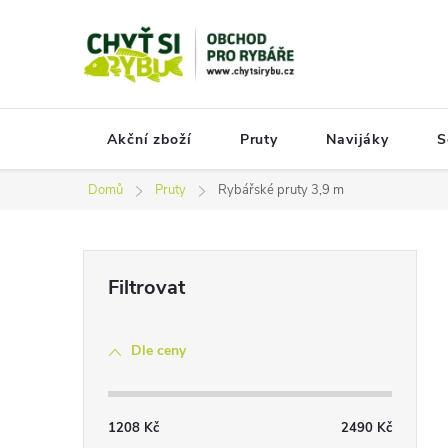
Přejít
na
obsah
Akční zboží
Pruty
Navijáky
S
Domů
Pruty
Rybářské pruty 3,9 m
P
o
s
Dle ceny
t
r
a
1208
Kč
2490
Kč