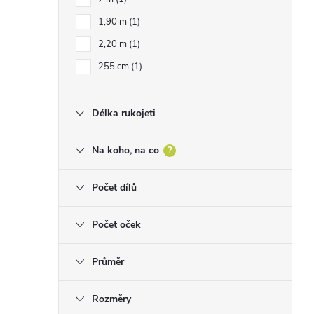
1,90 m
1
2,20 m
1
255 cm
1
Délka rukojeti
Na koho, na co
?
Počet dílů
Počet oček
Průměr
Rozměry