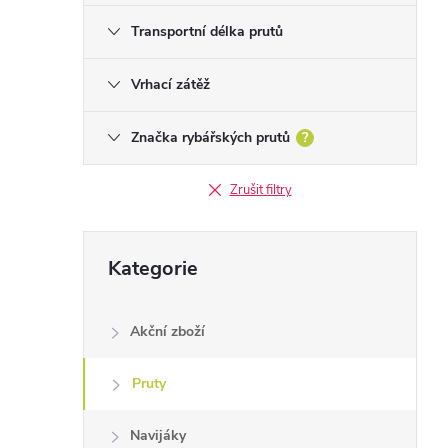
Transportní délka prutů
Vrhací zátěž
Značka rybářských prutů
?
Zrušit filtry
Přeskočit
Kategorie
kategorie
Akční zboží
Pruty
Navijáky