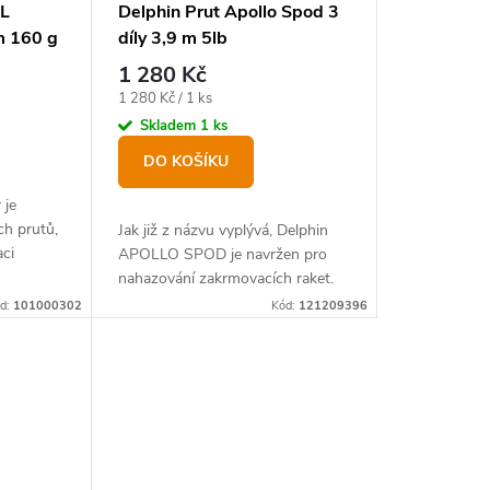
OL
Delphin Prut Apollo Spod 3
 m 160 g
díly 3,9 m 5lb
1 280 Kč
Měrná
1 280 Kč / 1 ks
cena:
Skladem
1 ks
DO KOŠÍKU
 je
ch prutů,
Jak již z názvu vyplývá, Delphin
aci
APOLLO SPOD je navržen pro
livých
nahazování zakrmovacích raket.
d:
101000302
Kód:
121209396