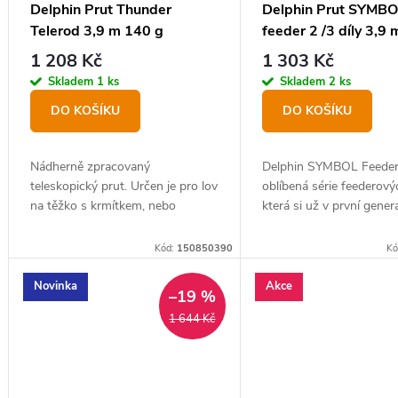
o
Delphin Prut Thunder
Delphin Prut SYMB
k
Telerod 3,9 m 140 g
feeder 2 /3 díly 3,9
d
t
1 208 Kč
1 303 Kč
u
ů
Skladem
1 ks
Skladem
2 ks
k
DO KOŠÍKU
DO KOŠÍKU
t
ů
Nádherně zpracovaný
Delphin SYMBOL Feeder
teleskopický prut. Určen je pro lov
oblíbená série feederový
na těžko s krmítkem, nebo
která si už v první gener
klasickou zátěží. THUNDER
vysloužila pověst spoleh
TELEROD je postaven na plno-
''držáků'' a neúnavných
Kód:
150850390
Kó
uhlíkovém blanku.
"pracantů".
Novinka
Akce
–19 %
1 644 Kč