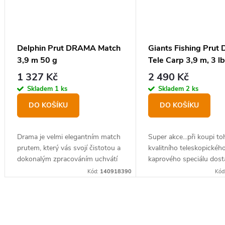
Delphin Prut DRAMA Match
Giants Fishing Prut 
3,9 m 50 g
Tele Carp 3,9 m, 3 
1+1 Zdarma
1 327 Kč
2 490 Kč
Skladem
1 ks
Skladem
2 ks
DO KOŠÍKU
DO KOŠÍKU
Drama je velmi elegantním match
Super akce...při koupi t
prutem, který vás svojí čistotou a
kvalitního teleskopickéh
dokonalým zpracováním uchvátí
kaprového speciálu dost
od první chvíle.
druhý stejný prut zcel
Kód:
140918390
Kód
O