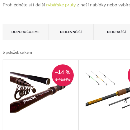
Prohlédněte si i další
rybářské pruty
z naší nabídky nebo vybír
Ř
DOPORUČUJEME
NEJLEVNĚJŠÍ
NEJDRAŽŠÍ
a
z
5
položek celkem
e
V
n
ý
–14 %
í
1 413 Kč
p
p
i
r
s
o
p
d
r
u