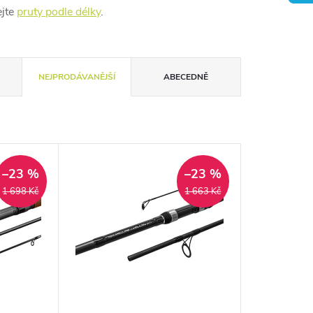
ejte
pruty podle délky
.
NEJPRODÁVANĚJŠÍ
ABECEDNĚ
–23 %
–23 %
1 698 Kč
1 663 Kč