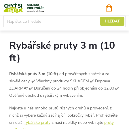
Přejít
NÁKUPNÍ
KOŠÍK
na
obsah
Pruty
HLEDAT
Rybářské pruty 3 m (10
ft)
Rybářské
pruty 3 m (10 ft)
od prověřených značek a za
skvělé ceny. ✔️ Všechny produkty SKLADEM ✔️ Doprava
ZDARMA* ✔️ Doručení do 24 hodin při objednání do 12:00 ✔️
Ověřený obchod s rybářským vybavením.
Najdete u nás mnoho prutů různých druhů a provedení, z
nichž si vybere každý začínající i pokročilý rybář. Prohlédněte
si i další
rybářské pruty
z naší nabídky nebo vybírejte
pruty