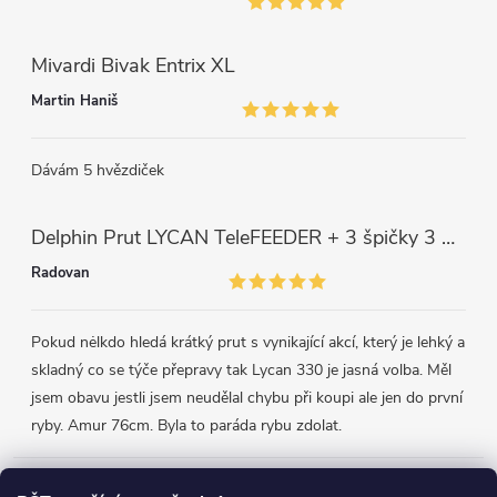
Mivardi Bivak Entrix XL
Martin Haniš
Dávám 5 hvězdiček
Delphin Prut LYCAN TeleFEEDER + 3 špičky 3 m, 80 g
Radovan
Pokud nėlkdo hledá krátký prut s vynikající akcí, který je lehký a
skladný co se týče přepravy tak Lycan 330 je jasná volba. Měl
jsem obavu jestli jsem neudělal chybu při koupi ale jen do první
ryby. Amur 76cm. Byla to paráda rybu zdolat.
Přijímáme online platby