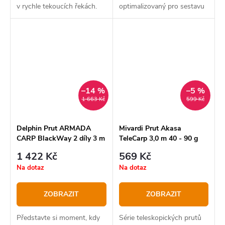
v rychle tekoucích řekách.
optimalizovaný pro sestavu
s Tato sestava je vyniká
nejen vysokým výkonem, ale
i samotným designem
navijáku i prutu.
–14 %
–5 %
1 663 Kč
599 Kč
Delphin Prut ARMADA
Mivardi Prut Akasa
CARP BlackWay 2 díly 3 m
TeleCarp 3,0 m 40 - 90 g
2,5lbs
1 422 Kč
569 Kč
Na dotaz
Na dotaz
ZOBRAZIT
ZOBRAZIT
Představte si moment, kdy
Série teleskopických prutů