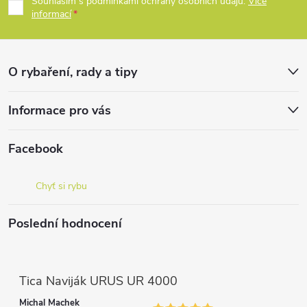
p
Souhlasím s podmínkami ochrany osobních údajů.
Více
p
informací
a
r
t
v
O rybaření, rady a tipy
k
í
Informace pro vás
y
v
Facebook
ý
Chyť si rybu
p
Poslední hodnocení
i
s
Tica Naviják URUS UR 4000
u
Michal Machek