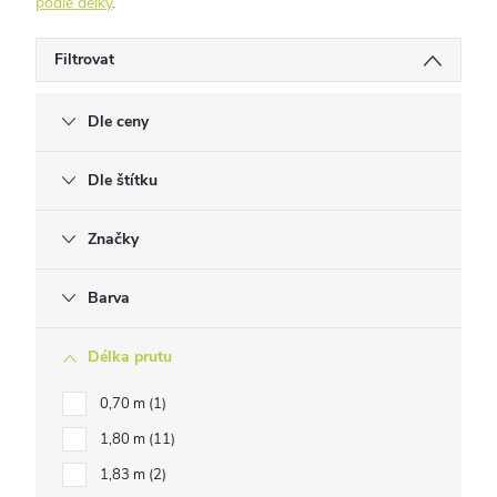
podle délky
.
Filtrovat
Dle ceny
Dle štítku
Značky
Barva
Délka prutu
0,70 m
1
1,80 m
11
1,83 m
2