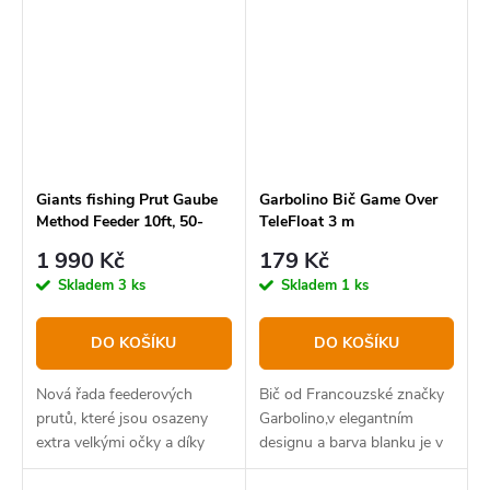
feederového prutu. Přesně
tyto parametry v sobě nese
LYCAN...
Giants fishing Prut Gaube
Garbolino Bič Game Over
Method Feeder 10ft, 50-
TeleFloat 3 m
150g
1 990 Kč
179 Kč
Skladem
3 ks
Skladem
1 ks
DO KOŠÍKU
DO KOŠÍKU
Nová řada feederových
Bič od Francouzské značky
prutů, které jsou osazeny
Garbolino,v elegantním
extra velkými očky a díky
designu a barva blanku je v
své vrhací zátěži 50-150 g,
modré lesklé barvě.