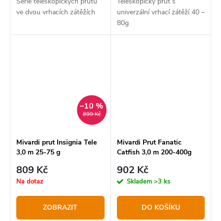
Série teleskopických prutů
Teleskopický prut s
ve dvou vrhacích zátěžích
univerzální vrhací zátěží 40 –
80g
–10 %
899 Kč
Mivardi prut Insignia Tele
Mivardi Prut Fanatic
3,0 m 25-75 g
Catfish 3,0 m 200-400g
809 Kč
902 Kč
Na dotaz
Skladem
>3 ks
ZOBRAZIT
DO KOŠÍKU