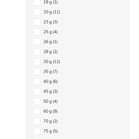
18 g
1
20 g
11
23 g
3
25 g
4
26 g
1
28 g
2
30 g
12
35 g
7
40 g
6
45 g
3
50 g
4
60 g
9
70 g
2
75 g
5