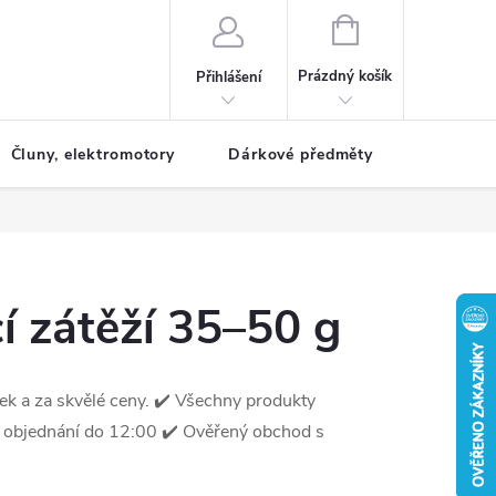
NÁKUPNÍ
KOŠÍK
Prázdný košík
Přihlášení
Čluny, elektromotory
Dárkové předměty
Dětské r
í zátěží 35–50 g
k a za skvělé ceny. ✔️ Všechny produkty
objednání do 12:00 ✔️ Ověřený obchod s