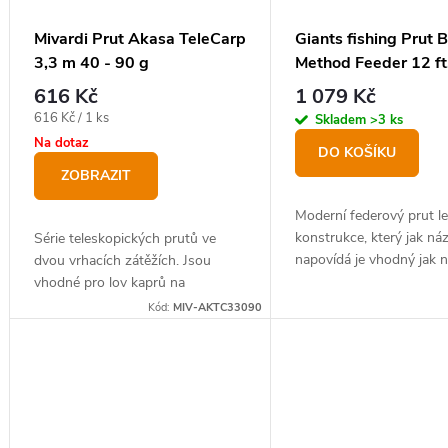
r
u
o
Mivardi Prut Akasa TeleCarp
Giants fishing Prut 
k
3,3 m 40 - 90 g
Method Feeder 12 ft,
d
t
90 g
616 Kč
1 079 Kč
u
ů
Měrná
616 Kč / 1 ks
Skladem
>3 ks
k
cena:
Na dotaz
DO KOŠÍKU
t
ZOBRAZIT
ů
Moderní federový prut l
konstrukce, který jak ná
Série teleskopických prutů ve
napovídá je vhodný jak n
dvou vrhacích zátěžích. Jsou
feederové krmítka, tak n
vhodné pro lov kaprů na
methood feeder. V ceně j
položenou i pro univerzální
Kód:
MIV-AKTC33090
výměnné špičky.
využití. Velmi dobře navržený
kompozitový blank nabízí
překvapivě...