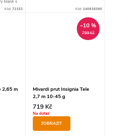
od první chvíle.
vý blank s
pro
Kód:
72153
Kód:
140918390
ez
–10 %
799 Kč
e 2,65 m
Mivardi prut Insignia Tele
2,7 m 10-45 g
719 Kč
Na dotaz
ZOBRAZIT