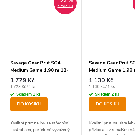
2 599 Kč
Savage Gear Prut SG4
Savage Gear Prut S
Medium Game 1,98 m 12-
Medium Game 1,98 
35 g
35 g
1 729 Kč
1 130 Kč
Měrná
Měrná
1 729 Kč / 1 ks
1 130 Kč / 1 ks
cena:
cena:
Skladem
1 ks
Skladem
2 ks
DO KOŠÍKU
DO KOŠÍKU
Kvalitní prut na lov se středními
Kvalitní prut na ultra le
nástrahami, perfektně vyvážený,
přívlač a lov s malými ná