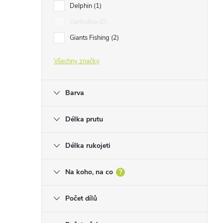
Delphin
1
Garbolino
0
Giants Fishing
2
Všechny značky
Barva
Délka prutu
Délka rukojeti
Na koho, na co
?
Počet dílů