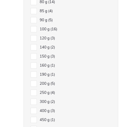
80 g
14
85 g
4
90 g
5
100 g
16
120 g
3
140 g
2
150 g
3
160 g
1
190 g
1
200 g
5
250 g
4
300 g
2
400 g
3
450 g
1