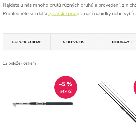
Najdete u nás mnoho prutů různých druhů a provedení, z nichž s
Prohlédněte si i další
rybářské pruty
z naší nabídky nebo vybíre
Ř
DOPORUČUJEME
NEJLEVNĚJŠÍ
NEJDRAŽŠÍ
a
z
12
položek celkem
e
V
n
ý
–5 %
í
649 Kč
p
p
i
r
s
o
p
d