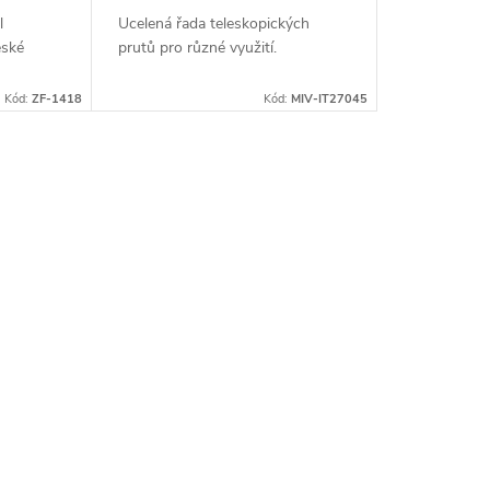
l
Ucelená řada teleskopických
eské
prutů pro různé využití.
Kód:
ZF-1418
Kód:
MIV-IT27045