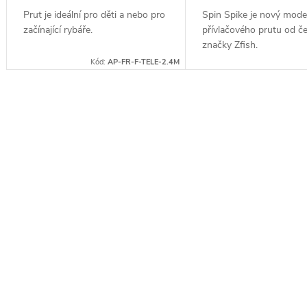
Prut je ideální pro děti a nebo pro
Spin Spike je nový mode
začínající rybáře.
přívlačového prutu od č
značky Zfish.
Kód:
AP-FR-F-TELE-2.4M
O
v
l
á
d
a
c