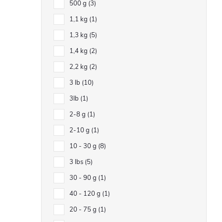
500 g
3
1,1 kg
1
1,3 kg
5
1,4 kg
2
2,2 kg
2
3 lb
10
3lb
1
2-8 g
1
2-10 g
1
10 - 30 g
8
3 lbs
5
30 - 90 g
1
40 - 120 g
1
20 - 75 g
1