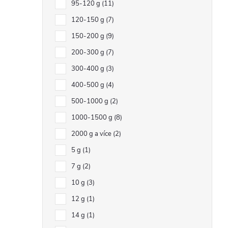
95-120 g
11
120-150 g
7
150-200 g
9
200-300 g
7
300-400 g
3
400-500 g
4
500-1000 g
2
1000-1500 g
8
2000 g a více
2
5 g
1
7 g
2
10 g
3
12 g
1
14 g
1