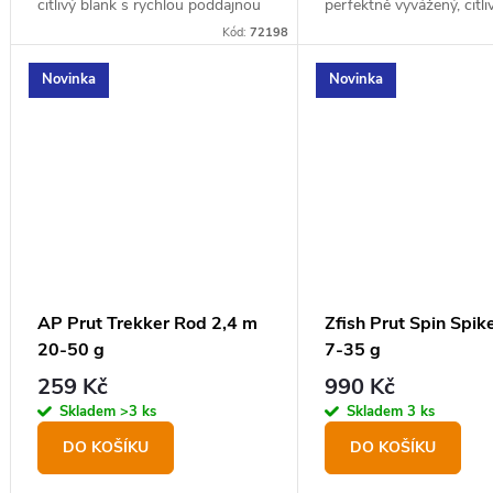
citlivý blank s rychlou poddajnou
perfektně vyvážený, citli
akcí pro bezpečné zdolání ryby
rychlou poddajnou akcí 
Kód:
72198
bezpečné zdolání ryby b
uvolnění háčku nebo...
Novinka
Novinka
AP Prut Trekker Rod 2,4 m
Zfish Prut Spin Spik
20-50 g
7-35 g
259 Kč
990 Kč
Skladem
>3 ks
Skladem
3 ks
DO KOŠÍKU
DO KOŠÍKU