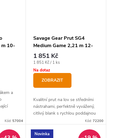
o
Savage Gear Prut SG4
4 m 10-
Medium Game 2,21 m 12-
 +
35 g
1 851 Kč
rma
Měrná
1 851 Kč / 1 ks
cena:
Na dotaz
ZOBRAZIT
jákem a
o
Kvalitní prut na lov se středními
jící
nástrahami, perfektně vyvážený,
citlivý blank s rychlou poddajnou
akcí pro bezpečné zdolání ryby
Kód:
57004
Kód:
72200
Novinka
–43 %
–19 %