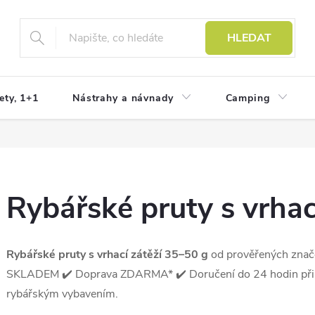
HLEDAT
ety, 1+1
Nástrahy a návnady
Camping
Rybářské pruty s vrhac
Rybářské
pruty s vrhací zátěží 35
–50 g
od prověřených znače
SKLADEM ✔️ Doprava ZDARMA* ✔️ Doručení do 24 hodin při 
rybářským vybavením.