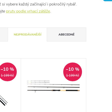
i vybere každý začínající i pokročilý rybář.
jte
pruty podle vrhací zátěže
.
NEJPRODÁVANĚJŠÍ
ABECEDNĚ
–10 %
–10 %
1 199 Kč
1 199 Kč