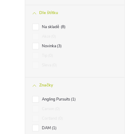
n
Dle štítku
n
í
Na skladě
8
p
Akce
0
a
Novinka
3
n
Tip
0
e
Sleva
0
l
Značky
Angling Pursuits
1
Carson
0
Cortland
0
DAM
1