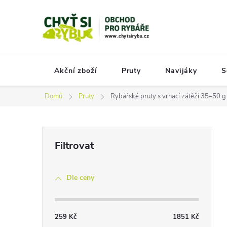
Přejít
na
obsah
Akční zboží
Pruty
Navijáky
S
Domů
Pruty
Rybářské pruty s vrhací zátěží 35–50 g
P
o
s
Dle ceny
t
r
a
259
Kč
1851
Kč