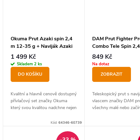
Okuma Prut Azaki spin 2,4
DAM Prut Fighter Pr
m 12-35 g + Naviják Azaki
Combo Tele Spin 2,
AZ 40FD Zdarma
50 g + Naviják 20FD
1 499 Kč
849 Kč
Vlasec 0,25mm Zda
Skladem
2 ks
Na dotaz
DO KOŠÍKU
ZOBRAZIT
Kvalitní a hlavně cenově dostupný
Teleskopický prut s navi
přívlačový set značky Okuma
vlascem značky DAM pr
který svou kvalitou nadchne nejen
všechny malé nebo začína
začínající, ale i pokročilé rybáře.
rybáře.
Kód:
64346-60739
–33 %