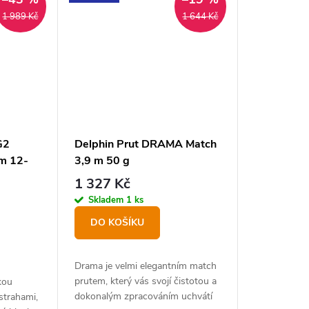
1 989 Kč
1 644 Kč
G2
Delphin Prut DRAMA Match
m 12-
3,9 m 50 g
1 327 Kč
Skladem
1 ks
DO KOŠÍKU
Drama je velmi elegantním match
prutem, který vás svojí čistotou a
hkou
dokonalým zpracováním uchvátí
strahami,