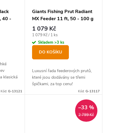
Black
Giants Fishing Prut Radiant
 40 -
MX Feeder 11 ft, 50 - 100 g
1 079 Kč
Měrná
1 079 Kč / 1 ks
cena:
Skladem
>3 ks
DO KOŠÍKU
ehké
zev
Luxusní řada feederových prutů,
a klasická
které jsou dodávány se třemi
a
špičkami, za top cenu!
sou tři
Kód:
G-13121
Kód:
G-13117
–33 %
2 799 Kč