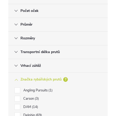
Počet oček
Průměr
Rozměry
Transportní délka prutů
Vrhací zátěž
Značka rybářských prutů
?
Angling Pursuits
1
Carson
3
DAM
14
Delphin
69