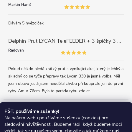
Martin Haniš
Dávám 5 hvězdiček
Delphin Prut LYCAN TeleFEEDER + 3 špičky 3 m, 80 g
Radovan
Pokud nėlkdo hledá krátký prut s vynikající akcí, který je lehký a
skladný co se týče přepravy tak Lycan 330 je jasná volba. Měl
jsem obavu jestli jsem neudělal chybu při koupi ale jen do první
ryby. Amur 76cm. Byla to paráda rybu zdolat.
Přijímáme online platby
PŠT, používáme sušenky!
Na našem webu používáme sušenky (cookies) pro
sledování návštěvnosti. Budeme rádi, když budeme moci
vědět, jak se na našem webu chováte a jak můžeme náš