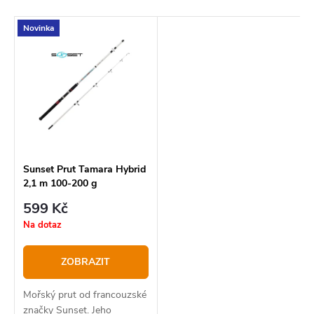
a
Doporučujeme
z
V
Novinka
Nejlevnější
e
ý
Nejdražší
n
p
í
Abecedně
i
p
s
r
p
o
r
Sunset Prut Tamara Hybrid
2,1 m 100-200 g
d
o
599 Kč
u
d
Na dotaz
k
u
t
k
ZOBRAZIT
ů
t
Mořský prut od francouzské
ů
značky Sunset. Jeho