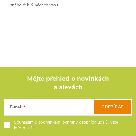
sněhově bílý nádech vás u
vody nenechá chladnout.
O
v
l
á
d
Mějte přehled o novinkách
a slevách
Z
a
c
á
E-mail
ODEBÍRAT
í
p
Souhlasím s podmínkami ochrany osobních údajů.
Více
p
informací