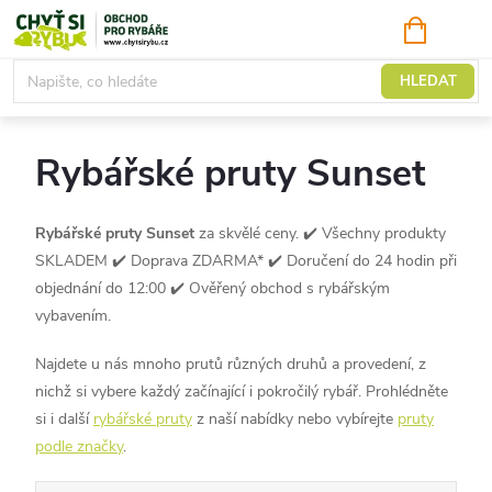
Přejít
NÁKUPNÍ
KOŠÍK
na
obsah
Pruty
HLEDAT
Rybářské pruty Sunset
Rybářské
pruty Sunset
za skvělé ceny. ✔️ Všechny produkty
SKLADEM ✔️ Doprava ZDARMA* ✔️ Doručení do 24 hodin při
objednání do 12:00 ✔️ Ověřený obchod s rybářským
vybavením.
Najdete u nás mnoho prutů různých druhů a provedení, z
nichž si vybere každý začínající i pokročilý rybář. Prohlédněte
si i další
rybářské pruty
z naší nabídky nebo vybírejte
pruty
podle značky
.