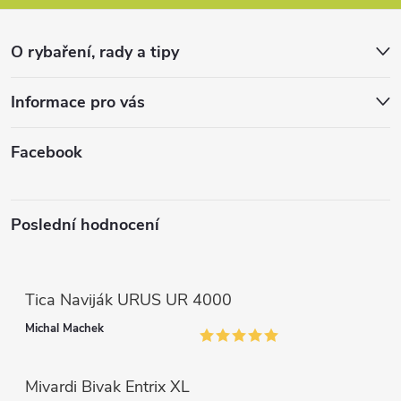
a
r
t
v
O rybaření, rady a tipy
k
í
Informace pro vás
y
v
Facebook
ý
p
Poslední hodnocení
i
s
Tica Naviják URUS UR 4000
u
Michal Machek
Mivardi Bivak Entrix XL