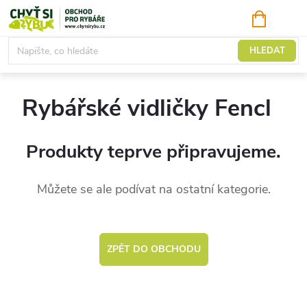
Přejít
NÁKUPNÍ
KOŠÍK
na
obsah
Vidličky
HLEDAT
Rybářské vidličky Fencl
Produkty teprve připravujeme.
Můžete se ale podívat na ostatní kategorie.
ZPĚT DO OBCHODU