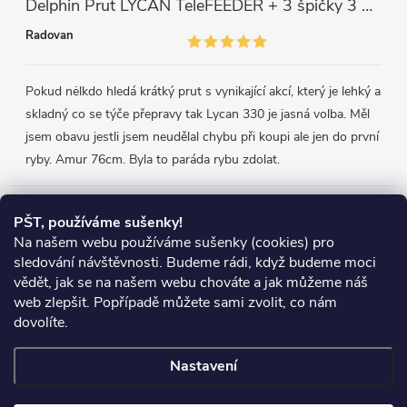
Delphin Prut LYCAN TeleFEEDER + 3 špičky 3 m, 80 g
Radovan
Pokud nėlkdo hledá krátký prut s vynikající akcí, který je lehký a
skladný co se týče přepravy tak Lycan 330 je jasná volba. Měl
jsem obavu jestli jsem neudělal chybu při koupi ale jen do první
ryby. Amur 76cm. Byla to paráda rybu zdolat.
Přijímáme online platby
PŠT, používáme sušenky!
Na našem webu používáme sušenky (cookies) pro
sledování návštěvnosti. Budeme rádi, když budeme moci
vědět, jak se na našem webu chováte a jak můžeme náš
web zlepšit. Popřípadě můžete sami zvolit, co nám
Heureka.cz
Obchodní podmínky
Reklamace
dovolíte.
Podmínky ochrany osobních údajů
Zboží.cz
Doprava
Nastavení
Copyright 2026
Chyť si rybu
. Všechna práva vyhrazena.