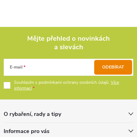
Mějte přehled o novinkách
a slevách
Z
á
E-mail
ODEBÍRAT
p
Souhlasím s podmínkami ochrany osobních údajů.
Více
informací
a
t
O rybaření, rady a tipy
í
Informace pro vás