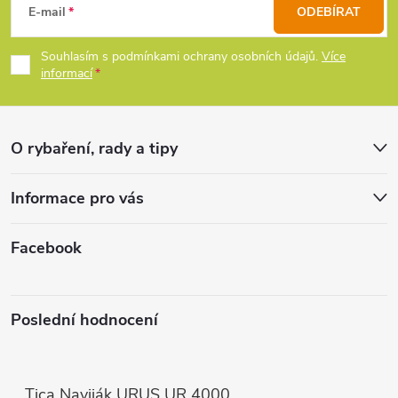
á
E-mail
ODEBÍRAT
p
Souhlasím s podmínkami ochrany osobních údajů.
Více
informací
a
t
O rybaření, rady a tipy
í
Informace pro vás
Facebook
Poslední hodnocení
Tica Naviják URUS UR 4000