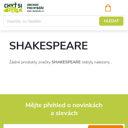
Přejít
NÁKUPNÍ
KOŠÍK
na
obsah
Prodávané značky
HLEDAT
SHAKESPEARE
Žádné produkty značky
SHAKESPEARE
nebyly nalezeny...
Mějte přehled o novinkách
a slevách
Z