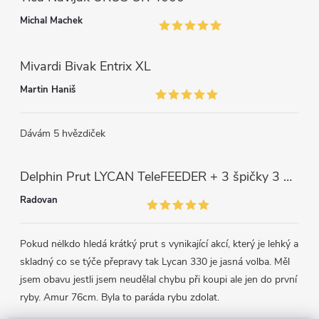
Michal Machek
Mivardi Bivak Entrix XL
Martin Haniš
Dávám 5 hvězdiček
Delphin Prut LYCAN TeleFEEDER + 3 špičky 3 m, 80 g
Radovan
Pokud nėlkdo hledá krátký prut s vynikající akcí, který je lehký a
skladný co se týče přepravy tak Lycan 330 je jasná volba. Měl
jsem obavu jestli jsem neudělal chybu při koupi ale jen do první
ryby. Amur 76cm. Byla to paráda rybu zdolat.