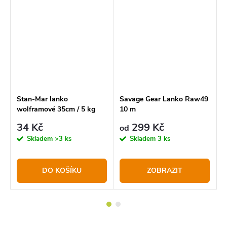
Stan-Mar lanko
Savage Gear Lanko Raw49
S
wolframové 35cm / 5 kg
10 m
w
34 Kč
299 Kč
od
Skladem
>3 ks
Skladem
3 ks
DO KOŠÍKU
ZOBRAZIT