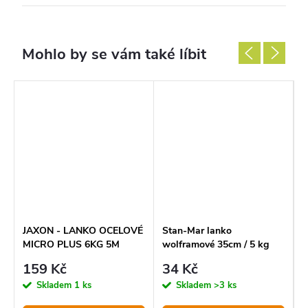
JAXON - LANKO OCELOVÉ
Stan-Mar lanko
S
MICRO PLUS 6KG 5M
wolframové 35cm / 5 kg
w
159 Kč
34 Kč
Skladem
1 ks
Skladem
>3 ks