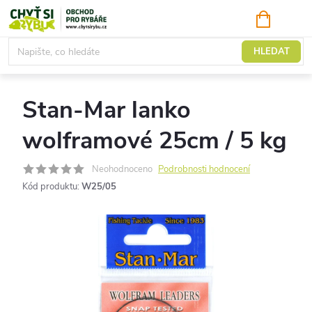
Přejít
NÁKUPNÍ
KOŠÍK
na
obsah
Lanka
HLEDAT
Stan-Mar lanko
wolframové 25cm / 5 kg
Neohodnoceno
Podrobnosti hodnocení
Kód produktu:
W25/05