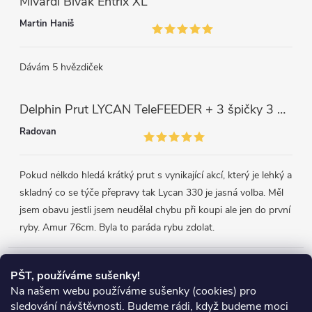
Mivardi Bivak Entrix XL
Martin Haniš
Dávám 5 hvězdiček
Delphin Prut LYCAN TeleFEEDER + 3 špičky 3 m, 80 g
Radovan
Pokud nėlkdo hledá krátký prut s vynikající akcí, který je lehký a
skladný co se týče přepravy tak Lycan 330 je jasná volba. Měl
jsem obavu jestli jsem neudělal chybu při koupi ale jen do první
ryby. Amur 76cm. Byla to paráda rybu zdolat.
Přijímáme online platby
PŠT, používáme sušenky!
Na našem webu používáme sušenky (cookies) pro
sledování návštěvnosti. Budeme rádi, když budeme moci