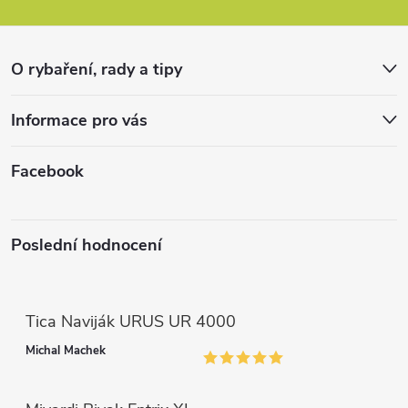
a
t
O rybaření, rady a tipy
í
Informace pro vás
Facebook
Poslední hodnocení
Tica Naviják URUS UR 4000
Michal Machek