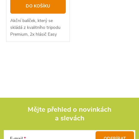
t
k
DO KOŠÍKU
ů
t
Akční balíček, který se
ů
skládá z kvalitního tripodu
Premium, 2x hlásič Easy
červený a zelený , 2x
swinger Easy červený a
zelený . Kvalitní tripod z
O
aluminiové slitiny s...
v
l
á
d
Mějte přehled o novinkách
a slevách
Z
a
c
E-mail
ODEBÍRAT