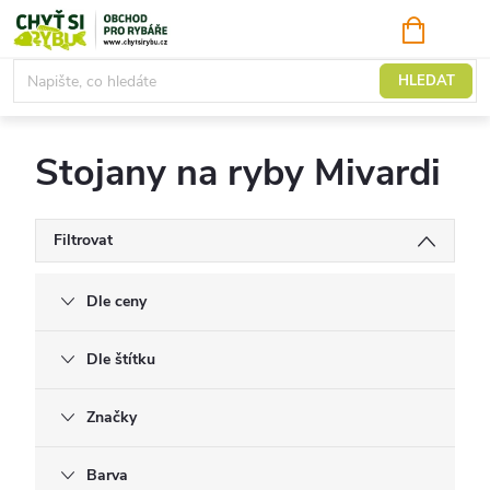
Přejít
NÁKUPNÍ
KOŠÍK
na
obsah
Stojany
HLEDAT
Stojany na ryby Mivardi
Filtrovat
Dle ceny
Dle štítku
Značky
Barva