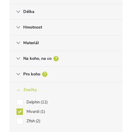
Délka
Hmotnost
Materiál
Na koho, na co
?
Pro koho
?
Značky
Delphin
12
Mivardi
1
Zfish
2