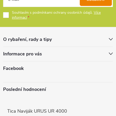
á
í
p
Souhlasím s podmínkami ochrany osobních údajů.
Více
p
informací
a
r
t
v
O rybaření, rady a tipy
k
í
Informace pro vás
y
v
Facebook
ý
p
Poslední hodnocení
i
s
Tica Naviják URUS UR 4000