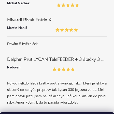
u
Michal Machek
Mivardi Bivak Entrix XL
Martin Haniš
Dávám 5 hvězdiček
Delphin Prut LYCAN TeleFEEDER + 3 špičky 3 m, 80 g
Radovan
Pokud nėlkdo hledá krátký prut s vynikající akcí, který je lehký a
skladný co se týče přepravy tak Lycan 330 je jasná volba. Měl
jsem obavu jestli jsem neudělal chybu při koupi ale jen do první
ryby. Amur 76cm. Byla to paráda rybu zdolat.