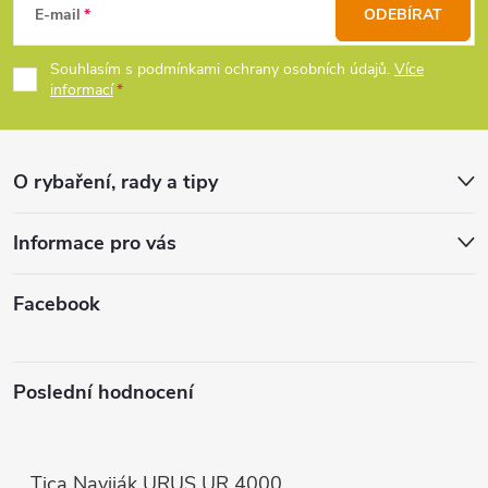
á
E-mail
ODEBÍRAT
p
Souhlasím s podmínkami ochrany osobních údajů.
Více
informací
a
t
O rybaření, rady a tipy
í
Informace pro vás
Facebook
Poslední hodnocení
Tica Naviják URUS UR 4000