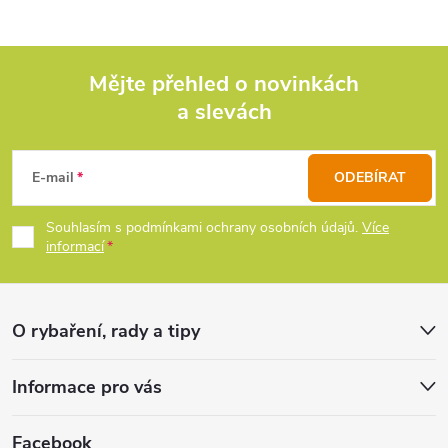
l
á
d
Mějte přehled o novinkách
a slevách
Z
a
c
á
E-mail
ODEBÍRAT
í
p
Souhlasím s podmínkami ochrany osobních údajů.
Více
p
informací
a
r
t
v
O rybaření, rady a tipy
k
í
Informace pro vás
y
v
Facebook