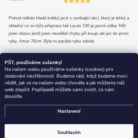
Pokud nėlkdo hledá krátký prut s vynikající akcí, který je lehký a
skladný co se týče přepravy tak Lycan 330 je jasná volba. Měl
jsem obavu jestli jsem neudělal chybu při koupi ale jen do první
ryby. Amur 76cm. Byla to paráda rybu zdolat.
Přijímáme online platby
PŠT, používáme sušenky!
Na našem webu používáme sušenky (cookies) pro
sledování návštěvnosti. Budeme rádi, když budeme moci
vědět, jak se na našem webu chováte a jak můžeme náš
web zlepšit. Popřípadě můžete sami zvolit, co nám
Heureka.cz
Obchodní podmínky
Reklamace
dovolíte.
Podmínky ochrany osobních údajů
Zboží.cz
Doprava
Nastavení
Copyright 2026
Chyť si rybu
. Všechna práva vyhrazena.
Souhlasím
Vytvořil Shoptet