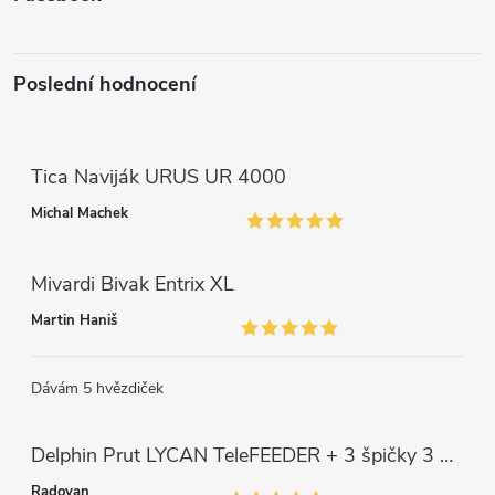
ý
p
Poslední hodnocení
i
s
Tica Naviják URUS UR 4000
u
Michal Machek
Mivardi Bivak Entrix XL
Martin Haniš
Dávám 5 hvězdiček
Delphin Prut LYCAN TeleFEEDER + 3 špičky 3 m, 80 g
Radovan