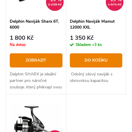
p
s
2 238 Kč
1 671 Kč
r
p
o
r
Delphin Naviják Sharx 6T,
Delphin Naviják Mamut
6000
12000 XXL
d
o
1 800 Kč
1 350 Kč
u
d
Na dotaz
Skladem
>3 ks
k
u
t
k
ZOBRAZIT
DO KOŠÍKU
ů
t
Delphin SHARX je ideální
Odolný silový naviják s
ů
partner pro náročné
obrovskou kapacitou.
souboje, který překvapí svou
silou a precizním chodem.