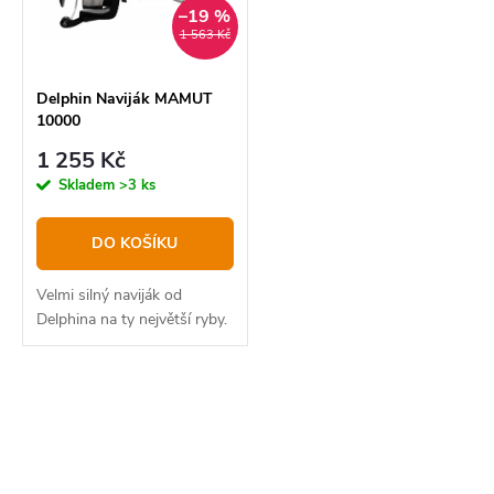
–19 %
1 563 Kč
Delphin Naviják MAMUT
10000
1 255 Kč
Skladem
>3 ks
DO KOŠÍKU
Velmi silný naviják od
Delphina na ty největší ryby.
O
v