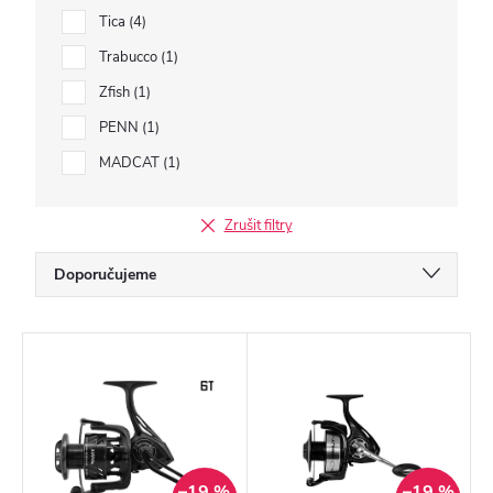
Tica
4
Trabucco
1
Zfish
1
PENN
1
MADCAT
1
Zrušit filtry
Ř
Doporučujeme
a
Nejlevnější
z
V
Nejdražší
e
ý
Nejprodávanější
n
p
í
Abecedně
i
–19 %
–19 %