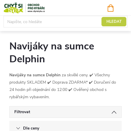
Přejít
NÁKUPNÍ
KOŠÍK
na
obsah
Sumcové navijáky
HLEDAT
Navijáky na sumce
Delphin
Navijáky na sumce Delphin
za skvělé ceny. ✔️ Všechny
produkty SKLADEM ✔️ Doprava ZDARMA* ✔️ Doručení do
24 hodin při objednání do 12:00 ✔️ Ověřený obchod s
rybářským vybavením.
Filtrovat
Dle ceny