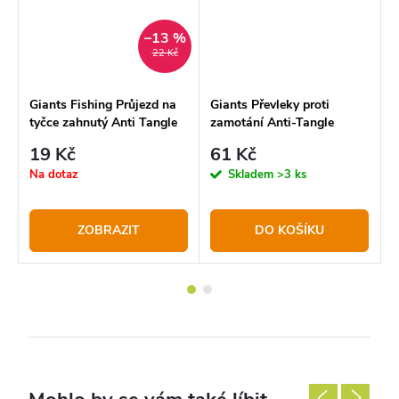
–13 %
22 Kč
t
Giants Fishing Průjezd na
Giants Převleky proti
K
tyčce zahnutý Anti Tangle
zamotání Anti-Tangle
M
Sleeves Green L
19 Kč
61 Kč
Na dotaz
Skladem
>3 ks
ZOBRAZIT
DO KOŠÍKU