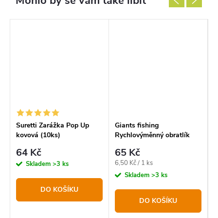
Suretti Zarážka Pop Up
Giants fishing
Z
kovová (10ks)
Rychlovýměnný obratlík
H
Quick Change Swivel 10ks
64 Kč
65 Kč
Měrná
M
6,50 Kč / 1 ks
2
Skladem
>3 ks
cena:
c
Skladem
>3 ks
DO KOŠÍKU
DO KOŠÍKU