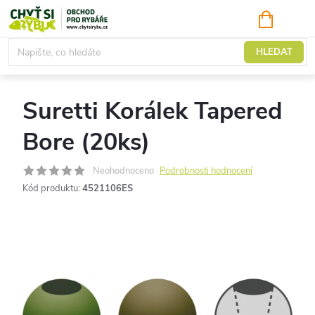
Přejít
NÁKUPNÍ
KOŠÍK
na
obsah
Bižuterie
HLEDAT
Suretti Korálek Tapered
Bore (20ks)
Neohodnoceno
Podrobnosti hodnocení
Kód produktu:
4521106ES