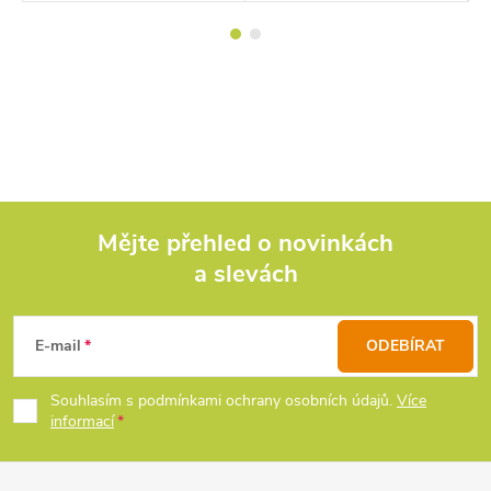
Mějte přehled o novinkách
a slevách
Z
á
E-mail
ODEBÍRAT
p
Souhlasím s podmínkami ochrany osobních údajů.
Více
informací
a