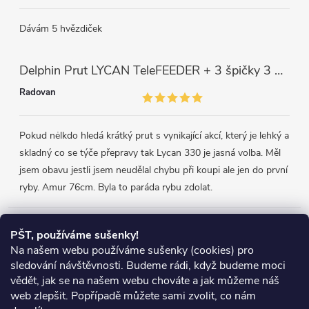
Dávám 5 hvězdiček
Delphin Prut LYCAN TeleFEEDER + 3 špičky 3 m, 80 g
Radovan
Pokud nėlkdo hledá krátký prut s vynikající akcí, který je lehký a
skladný co se týče přepravy tak Lycan 330 je jasná volba. Měl
jsem obavu jestli jsem neudělal chybu při koupi ale jen do první
ryby. Amur 76cm. Byla to paráda rybu zdolat.
Přijímáme online platby
PŠT, používáme sušenky!
Na našem webu používáme sušenky (cookies) pro
sledování návštěvnosti. Budeme rádi, když budeme moci
vědět, jak se na našem webu chováte a jak můžeme náš
web zlepšit. Popřípadě můžete sami zvolit, co nám
Heureka.cz
Obchodní podmínky
Reklamace