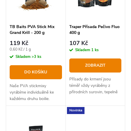
p
s
r
p
o
r
TB Baits PVA Stick Mix
Traper Přísada Pečivo Fluo
Grand Krill - 200 g
400 g
d
o
119 Kč
107 Kč
u
d
Měrná
0,60 Kč / 1 g
Skladem
1 ks
k
u
cena:
Skladem
>3 ks
t
k
ZOBRAZIT
DO KOŠÍKU
ů
t
Přísady do krmení jsou
ů
téměř vždy vyráběny z
Naše PVA stickmixy
přírodních surovin, tepelně
vyrábíme individuálně ke
zpracovány a používají se do
každému druhu boilie.
všech sérií vnadících směsí
Novinka
TRAPER pro zatraktivnění
receptury.