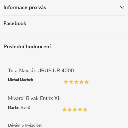
k
í
Informace pro vás
y
v
Facebook
ý
p
Poslední hodnocení
i
s
Tica Naviják URUS UR 4000
u
Michal Machek
Mivardi Bivak Entrix XL
Martin Haniš
Dávám 5 hvězdiček