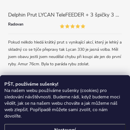
Delphin Prut LYCAN TeleFEEDER + 3 špičky 3 m, 80 g
Radovan
Pokud nėlkdo hledá krátký prut s vynikající akcí, který je lehký a
skladný co se týče přepravy tak Lycan 330 je jasná volba. Měl
jsem obavu jestli jsem neudělal chybu při koupi ale jen do první
ryby. Amur 76cm. Byla to paráda rybu zdolat.
Přijímáme online platby
PŠT, používáme sušenky!
Na našem webu používáme sušenky (cookies) pro
sledování návštěvnosti. Budeme rádi, když budeme moci
vědět, jak se na našem webu chováte a jak můžeme náš
web zlepšit. Popřípadě můžete sami zvolit, co nám
Heureka.cz
Obchodní podmínky
Reklamace
dovolíte.
Podmínky ochrany osobních údajů
Zboží.cz
Doprava