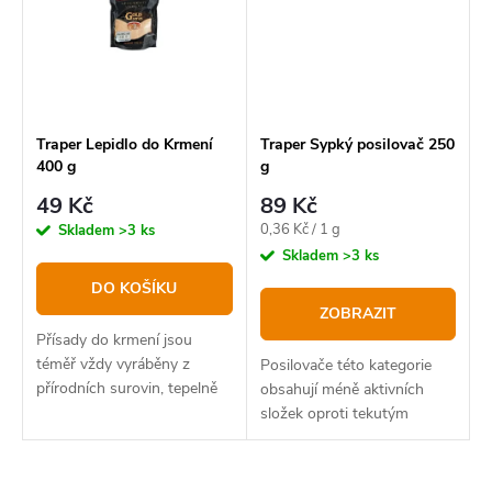
Traper Lepidlo do Krmení
Traper Sypký posilovač 250
400 g
g
49 Kč
89 Kč
Měrná
0,36 Kč / 1 g
Skladem
>3 ks
cena:
Skladem
>3 ks
DO KOŠÍKU
ZOBRAZIT
Přísady do krmení jsou
téměř vždy vyráběny z
Posilovače této kategorie
přírodních surovin, tepelně
obsahují méně aktivních
zpracovány a používají se do
složek oproti tekutým
všech sérií vnadících směsí
posilovačům v sérii
TRAPER pro zatraktivnění
Aromatix, aktivátorům Gold
receptury.
a sypkým posilovačům