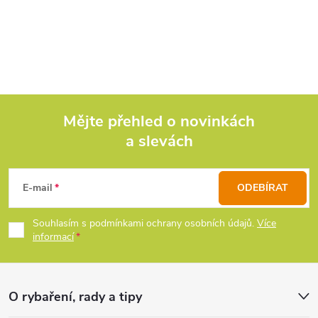
O
Koncentrat.
v
l
á
d
Mějte přehled o novinkách
a slevách
Z
a
c
á
E-mail
ODEBÍRAT
í
p
Souhlasím s podmínkami ochrany osobních údajů.
Více
p
informací
a
r
t
v
O rybaření, rady a tipy