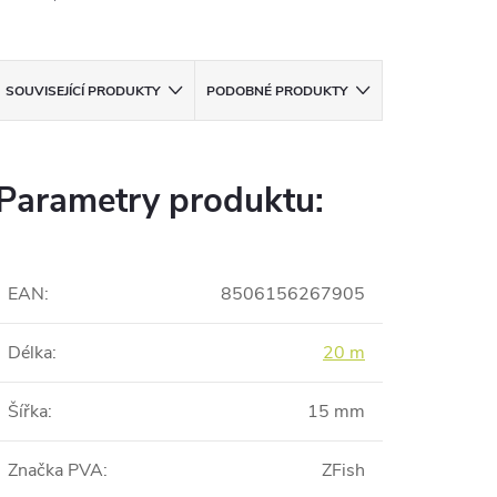
SOUVISEJÍCÍ PRODUKTY
PODOBNÉ PRODUKTY
Parametry produktu:
EAN
:
8506156267905
Délka
:
20 m
Šířka
:
15 mm
Značka PVA
:
ZFish