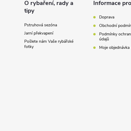
a
O rybaření, rady a
Informace pro
tipy
t
Doprava
Pstruhová sezóna
Obchodní podmí
í
Jarní překvapení
Podmínky ochran
údajů
Pošlete nám Vaše rybářské
fotky
Moje objednávka