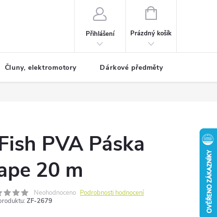
NÁKUPNÍ
KOŠÍK
Prázdný košík
Přihlášení
Čluny, elektromotory
Dárkové předměty
Dětské r
Fish PVA Páska
ape 20 m
Neohodnoceno
Podrobnosti hodnocení
produktu:
ZF-2679