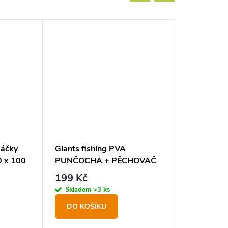
sáčky
Giants fishing PVA
Easy Fish
 x 100
PUNČOCHA + PĚCHOVAČ
ELASTIC F
15MM/8M
balení 40
199 Kč
260 Kč
Skladem
>3 ks
Skladem
DO KOŠÍKU
DO KOŠ