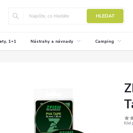
HLEDAT
ety, 1+1
Nástrahy a návnady
Camping
Z
T
Kód 