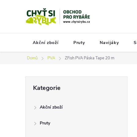
Přejít
na
obsah
Akční zboží
Pruty
Navijáky
S
Domů
PVA
ZFish PVA Páska Tape 20 m
P
Přeskočit
Kategorie
kategorie
o
s
Akční zboží
t
r
Pruty
a