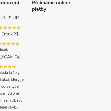
odnocení
Přijímáme online
platby
Tica Naviják URUS UR 4000
 Entrix XL
iček
Delphin Prut LYCAN TeleFEEDER + 3 špičky 3 m, 80 g
ledá krátký
í akcí, který je
 co se týče
ycan 330 je
ěl jsem obavu
dělal chybu