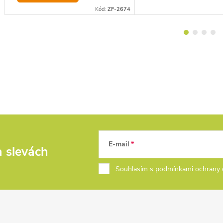
7
Kód:
ZF-2674
E-mail
a slevách
Souhlasím s podmínkami ochrany 