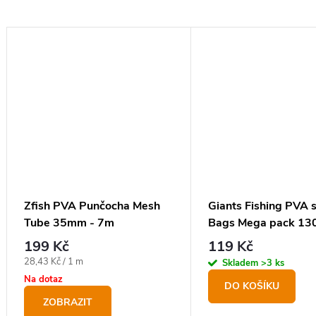
Zfish PVA Punčocha Mesh
Giants Fishing PVA 
Tube 35mm - 7m
Bags Mega pack 130
mm / 25 ks
199 Kč
119 Kč
Měrná
28,43 Kč / 1 m
Skladem
>3 ks
cena:
Na dotaz
DO KOŠÍKU
ZOBRAZIT