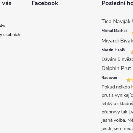
 vás
Facebook
Poslední h
nky
Michal Machek
y osobních
Mivardi Bivak
Martin Haniš
Dávám 5 hvězd
Radovan
Pokud nėlkdo h
prut s vynikajíc
lehký a skladný
přepravy tak L
jasná volba. M
jestli jsem neu