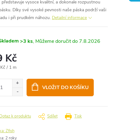
h představuje vysoce kvalitní, a dokonale rozpustnou
pásku.
Díky své vysoké pevnosti naše páska
podrží vaši
adu i při prudkém náhozu.
Detailní informace
Skladem
>3 ks
7.8.2026
9 Kč
ná
 Kč / 1 m
:
VLOŽIT DO KOŠÍKU
Dotaz k produktu
Sdílet
Tisk
ka:
Zfish
ka
:
2 roky