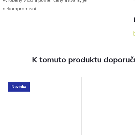
vyrobený v EU a poměr ceny a kvality je
nekompromisní.
K tomuto produktu doporuču
Novinka