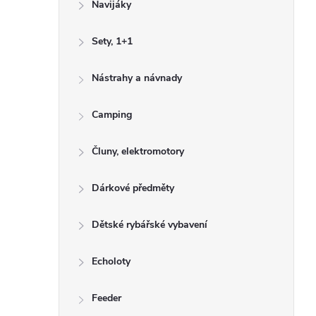
Navijáky
n
n
Sety, 1+1
í
Nástrahy a návnady
p
a
Camping
n
Čluny, elektromotory
e
l
Dárkové předměty
Dětské rybářské vybavení
Echoloty
Feeder