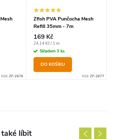
 Mesh
Zfish PVA Punčocha Mesh
Giants Fis
Refill 35mm - 7m
Bags Mega
mm / 25 k
169 Kč
99 Kč
Měrná
24,14 Kč / 1 m
Na dotaz
>3 
cena:
Skladem
3 ks
DO KOŠ
DO KOŠÍKU
Kód:
ZF-2676
Kód:
ZF-2677