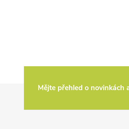
Kód:
G-75015
Kód:
75484-40-
Z
Mějte přehled o novinkách
á
p