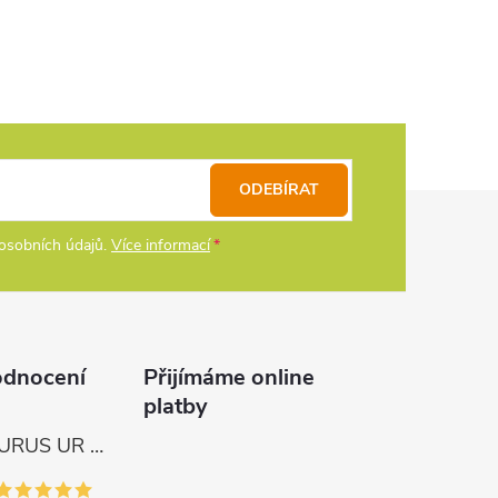
ODEBÍRAT
osobních údajů.
Více informací
odnocení
Přijímáme online
platby
Tica Naviják URUS UR 4000