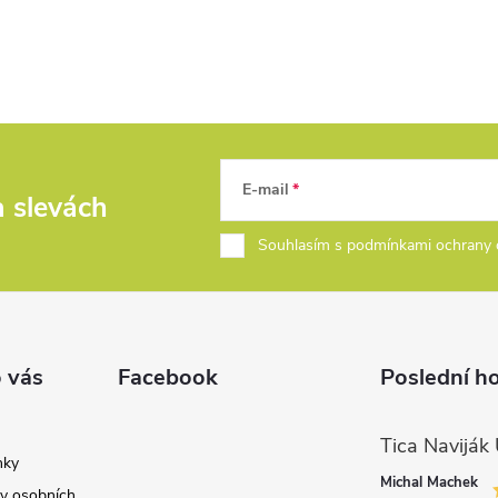
E-mail
a slevách
Souhlasím s podmínkami ochrany 
 vás
Facebook
Poslední h
nky
Michal Machek
y osobních