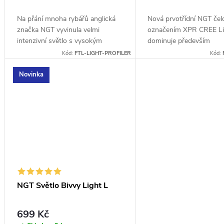
ů
Na přání mnoha rybářů anglická
Nová prvotřídní NGT čel
značka NGT vyvinula velmi
označením XPR CREE Li
intenzivní světlo s vysokým
dominuje především
výkonem powerbanky a zároveň
bezkonkurenční cenou a
Kód:
FTL-LIGHT-PROFILER
Kód:
možností solárního napájení.
kvalitou.
Novinka
NGT Světlo Bivvy Light L
699 Kč