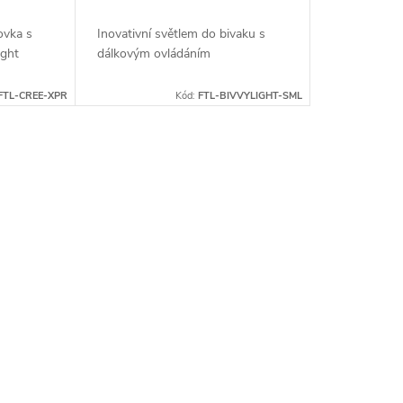
ovka s
Inovativní světlem do bivaku s
ght
dálkovým ovládáním
 vysokou
FTL-CREE-XPR
Kód:
FTL-BIVVYLIGHT-SML