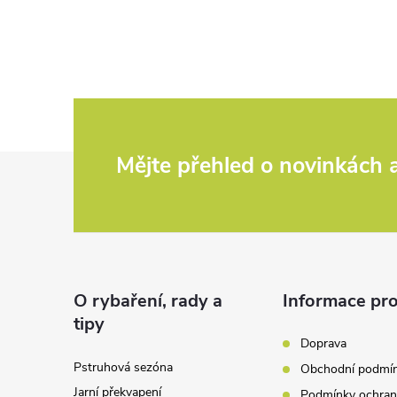
Z
Mějte přehled o novinkách
á
p
a
O rybaření, rady a
Informace pro
tipy
t
Doprava
Pstruhová sezóna
Obchodní podmí
í
Jarní překvapení
Podmínky ochran