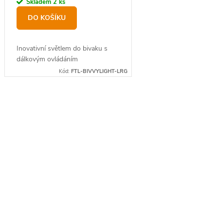
Skladem
2 ks
DO KOŠÍKU
Inovativní světlem do bivaku s
dálkovým ovládáním
Kód:
FTL-BIVVYLIGHT-LRG
O
v
l
á
d
a