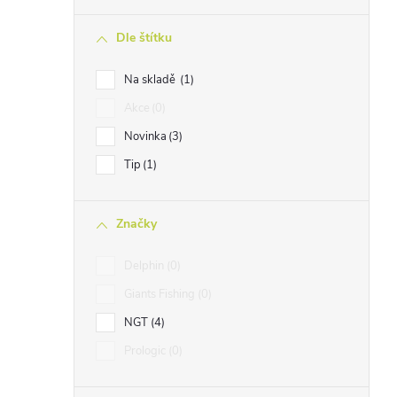
n
Dle štítku
n
í
Na skladě
1
p
Akce
0
a
Novinka
3
n
Tip
1
e
l
Značky
Delphin
0
Giants Fishing
0
NGT
4
Prologic
0