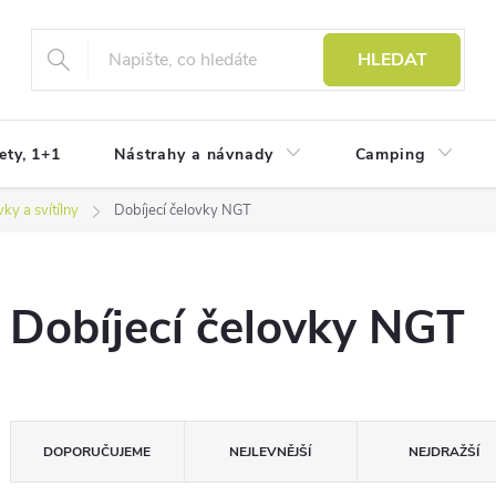
HLEDAT
ety, 1+1
Nástrahy a návnady
Camping
vky a svítílny
Dobíjecí čelovky NGT
Dobíjecí čelovky NGT
Ř
DOPORUČUJEME
NEJLEVNĚJŠÍ
NEJDRAŽŠÍ
a