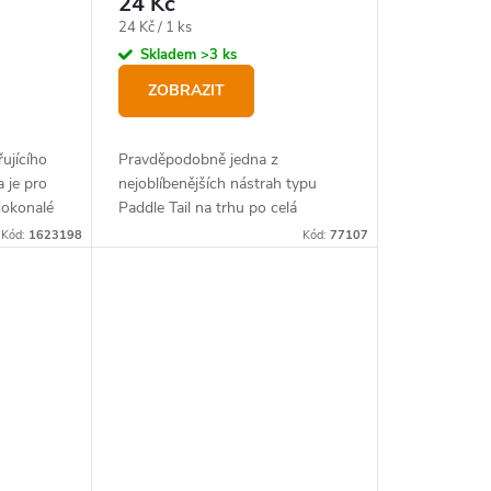
24 Kč
Měrná
24 Kč / 1 ks
cena:
Skladem
>3 ks
ZOBRAZIT
ujícího
Pravděpodobně jedna z
 je pro
nejoblíbenějších nástrah typu
dokonalé
Paddle Tail na trhu po celá
to styl
desetiletí díky úžasné rychlosti
Kód:
1623198
Kód:
77107
záběru a snadnému použití.