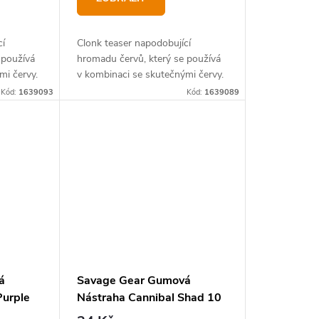
cí
Clonk teaser napodobující
 používá
hromadu červů, který se používá
mi červy.
v kombinaci se skutečnými červy.
Kód:
1639093
Kód:
1639089
á
Savage Gear Gumová
Purple
Nástraha Cannibal Shad 10
cm, 9 g