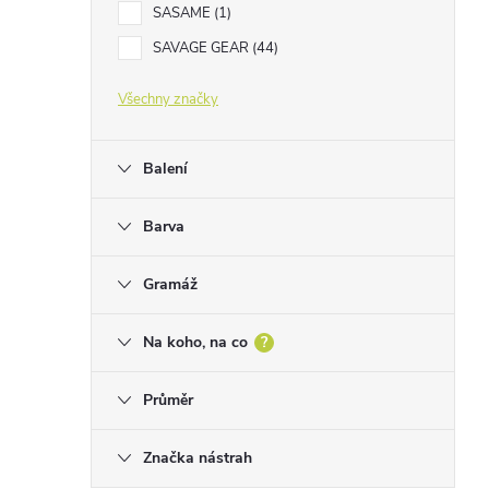
SASAME
1
SAVAGE GEAR
44
Všechny značky
Balení
Barva
Gramáž
Na koho, na co
?
Průměr
Značka nástrah