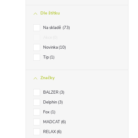
n
Dle štítku
n
í
Na skladě
73
p
Akce
0
a
Novinka
10
n
Tip
1
e
l
Značky
BALZER
3
Delphin
3
Fox
1
MADCAT
6
RELAX
6