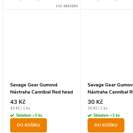
gumové nástrahy pro tento styl
gumové nástrahy pro ten
Kód:
1623203
lovu candátů a štik.
lovu candátů a štik.
Savage Gear Gumová
Savage Gear Gumov
Nástraha Cannibal Red head
Nástraha Cannibal 
12,5 cm, 20 g
10 cm, 9 g
43 Kč
30 Kč
Měrná
Měrná
43 Kč / 1 ks
30 Kč / 1 ks
cena:
cena:
Skladem
>3 ks
Skladem
>3 ks
DO KOŠÍKU
DO KOŠÍKU