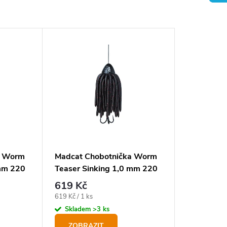
a Worm
Madcat Chobotnička Worm
 mm 220
Teaser Sinking 1,0 mm 220
e Dark
lb 35 cm Black
619 Kč
Měrná
619 Kč / 1 ks
cena:
Skladem
>3 ks
ZOBRAZIT