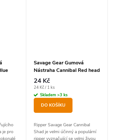
á
Savage Gear Gumová
Blue
Nástraha Cannibal Red head
8 cm, 5 g
24 Kč
Měrná
24 Kč / 1 ks
cena:
Skladem
>3 ks
DO KOŠÍKU
ujícího
Ripper Savage Gear Cannibal
 je pro
Shad je velmi účinný a populární
dokonalé
ripper vyznačující se velmi živou