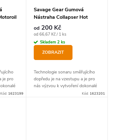
á
Savage Gear Gumová
otoroil
Nástraha Collapser Hot
Bleak
200 Kč
od
Měrná
od 66,67 Kč / 1 ks
cena:
Skladem
2 ks
ZOBRAZIT
ujícího
Technologie sonaru směřujícího
 je pro
dopředu je na vzestupu a je pro
dokonalé
nás výzvou k vytvoření dokonalé
to styl
gumové nástrahy pro tento styl
Kód:
1623199
Kód:
1623201
lovu candátů a štik.