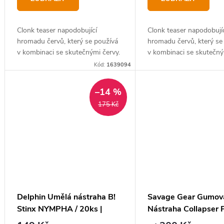
ů
Clonk teaser napodobující
Clonk teaser napodobují
hromadu červů, který se používá
hromadu červů, který se
v kombinaci se skutečnými červy.
v kombinaci se skutečný
Kód:
1639094
–14 %
175 Kč
Delphin Umělá nástraha B!
Savage Gear Gumov
Stinx NYMPHA / 20ks |
Nástraha Collapser 
2,5cm
Ghost