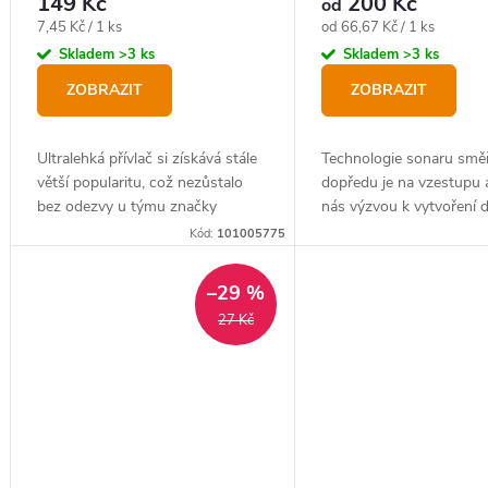
149 Kč
200 Kč
od
Měrná
Měrná
7,45 Kč / 1 ks
od 66,67 Kč / 1 ks
cena:
cena:
Skladem
>3 ks
Skladem
>3 ks
ZOBRAZIT
ZOBRAZIT
Ultralehká přívlač si získává stále
Technologie sonaru směř
větší popularitu, což nezůstalo
dopředu je na vzestupu a
bez odezvy u týmu značky
nás výzvou k vytvoření 
Delphin. Výsledkem je umělá
gumové nástrahy pro ten
Kód:
101005775
nástraha Delphin B! Stinx
lovu candátů a štik.
NYMPHA.
–29 %
27 Kč