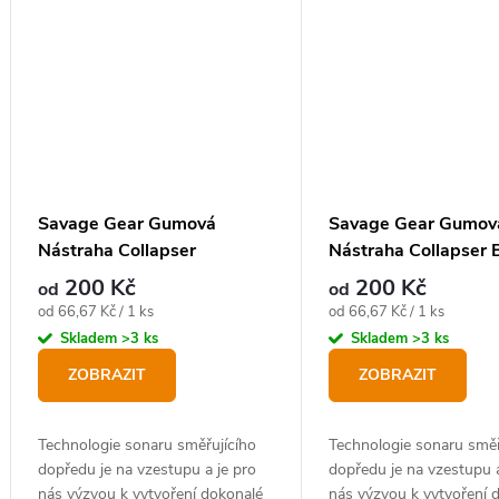
Savage Gear Gumová
Savage Gear Gumov
Nástraha Collapser
Nástraha Collapser 
Caramello
Thunder
200 Kč
200 Kč
od
od
Měrná
Měrná
od 66,67 Kč / 1 ks
od 66,67 Kč / 1 ks
cena:
cena:
Skladem
>3 ks
Skladem
>3 ks
ZOBRAZIT
ZOBRAZIT
Technologie sonaru směřujícího
Technologie sonaru směř
dopředu je na vzestupu a je pro
dopředu je na vzestupu a
nás výzvou k vytvoření dokonalé
nás výzvou k vytvoření 