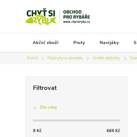
Přejít
na
obsah
Akční zboží
Pruty
Navijáky
S
Domů
Nástrahy a návnady
Umělé nástrahy
Gum
P
o
s
Dle ceny
t
r
a
8
Kč
669
Kč