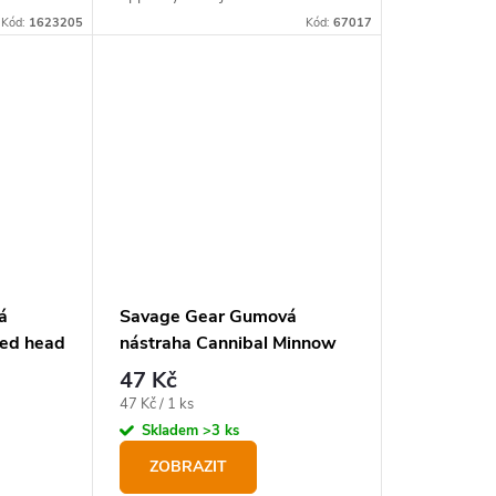
to styl
akcí.
Kód:
1623205
Kód:
67017
á
Savage Gear Gumová
Red head
nástraha Cannibal Minnow
V-Tail 10 cm, 6,5g
47 Kč
Měrná
47 Kč / 1 ks
cena:
Skladem
>3 ks
ZOBRAZIT