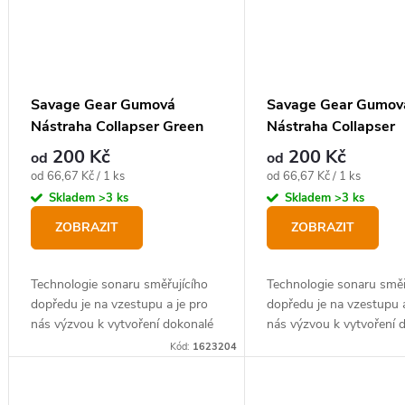
Savage Gear Gumová
Savage Gear Gumov
Nástraha Collapser Green
Nástraha Collapser
Silver
Fluorescent Perch
200 Kč
200 Kč
od
od
Měrná
Měrná
od 66,67 Kč / 1 ks
od 66,67 Kč / 1 ks
cena:
cena:
Skladem
>3 ks
Skladem
>3 ks
ZOBRAZIT
ZOBRAZIT
Technologie sonaru směřujícího
Technologie sonaru směř
dopředu je na vzestupu a je pro
dopředu je na vzestupu a
nás výzvou k vytvoření dokonalé
nás výzvou k vytvoření 
gumové nástrahy pro tento styl
gumové nástrahy pro ten
Kód:
1623204
lovu candátů a štik.
lovu candátů a štik.