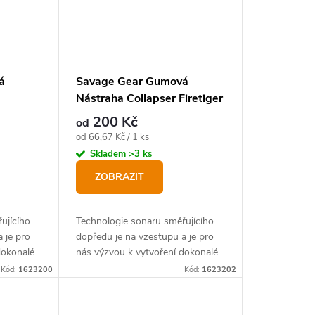
á
Savage Gear Gumová
Nástraha Collapser Firetiger
200 Kč
od
Měrná
od 66,67 Kč / 1 ks
cena:
Skladem
>3 ks
ZOBRAZIT
ujícího
Technologie sonaru směřujícího
 je pro
dopředu je na vzestupu a je pro
dokonalé
nás výzvou k vytvoření dokonalé
to styl
gumové nástrahy pro tento styl
Kód:
1623200
Kód:
1623202
lovu candátů a štik.