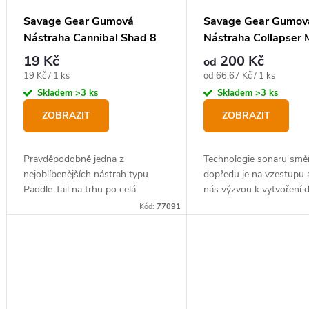
Savage Gear Gumová
Savage Gear Gumov
Nástraha Cannibal Shad 8
Nástraha Collapser M
cm, 5 g
Perch Firetail
19 Kč
200 Kč
od
Měrná
Měrná
19 Kč / 1 ks
od 66,67 Kč / 1 ks
cena:
cena:
Skladem
>3 ks
Skladem
>3 ks
ZOBRAZIT
ZOBRAZIT
Pravděpodobně jedna z
Technologie sonaru směř
nejoblíbenějších nástrah typu
dopředu je na vzestupu a
Paddle Tail na trhu po celá
nás výzvou k vytvoření 
desetiletí díky úžasné rychlosti
gumové nástrahy pro ten
Kód:
77091
záběru a snadnému použití –
lovu candátů a štik.
Cannibal shad má úžasně živou
akci...