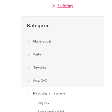
Zrušit filtry
Přeskočit
Kategorie
kategorie
Akční zboží
Pruty
Navijáky
Sety, 1+1
Nástrahy a návnady
Zig mix
Krmítkové směsi