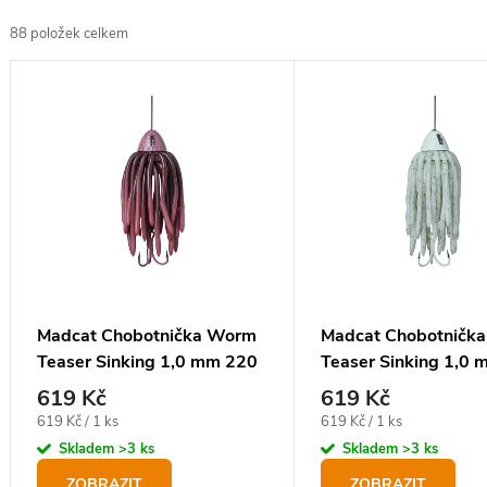
z
88
položek celkem
e
V
n
ý
í
p
p
i
r
s
o
p
d
r
u
o
Madcat Chobotnička Worm
Madcat Chobotničk
k
Teaser Sinking 1,0 mm 220
Teaser Sinking 1,0
d
t
lb 35 cm Brown Worm
lb 35 cm Glow In Th
619 Kč
619 Kč
u
ů
Měrná
Měrná
619 Kč / 1 ks
619 Kč / 1 ks
k
cena:
cena:
Skladem
>3 ks
Skladem
>3 ks
t
ZOBRAZIT
ZOBRAZIT