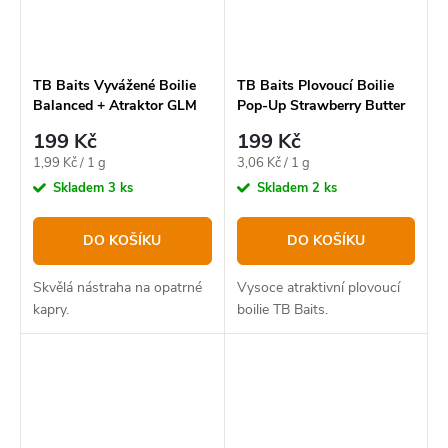
TB Baits Vyvážené Boilie
TB Baits Plovoucí Boilie
Balanced + Atraktor GLM
Pop-Up Strawberry Butter
Squid Strawberry 100 g -
+ NHDC 65 g - 12 mm
199 Kč
199 Kč
20 mm
Měrná
Měrná
1,99 Kč / 1 g
3,06 Kč / 1 g
cena:
cena:
Skladem
3 ks
Skladem
2 ks
DO KOŠÍKU
DO KOŠÍKU
Skvělá nástraha na opatrné
Vysoce atraktivní plovoucí
kapry.
boilie TB Baits.