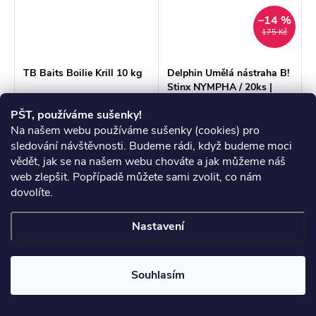
–14 %
175 Kč
TB Baits Boilie Krill 10 kg
Delphin Umělá nástraha B!
Stinx NYMPHA / 20ks |
2,5cm
699 Kč
149 Kč
PŠT, používáme sušenky!
Měrná
Měrná
69,90 Kč / 1 kg
7,45 Kč / 1 ks
Na našem webu používáme sušenky (cookies) pro
cena:
cena:
sledování návštěvnosti. Budeme rádi, když budeme moci
Skladem
>3 ks
Skladem
>3 ks
vědět, jak se na našem webu chováte a jak můžeme náš
web zlepšit. Popřípadě můžete sami zvolit, co nám
ZOBRAZIT
ZOBRAZIT
dovolíte.
Krill je jednou z
Ultralehká přívlač si získává
Nastavení
nejžádanějších a
stále větší popularitu, což
nejpoužívanějších příchutí
nezůstalo bez odezvy u
pro cílený lov kaprů. Proto
týmu značky Delphin.
Souhlasím
přinášíme na trh
Výsledkem je umělá
ekonomickou variantu
nástraha Delphin B! Stinx
krmné řady nesoucí název
NYMPHA.