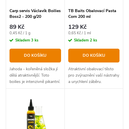
r
p
o
r
Carp servis Václavík Boilies
TB Baits Obalovací Pasta
Boss2 - 200 g/20
Corn 200 ml
d
o
mm/Jahoda
89 Kč
129 Kč
u
d
Měrná
Měrná
0,45 Kč / 1 g
0,65 Kč / 1 ml
k
u
cena:
cena:
Skladem
3 ks
Skladem
2 ks
t
k
DO KOŠÍKU
DO KOŠÍKU
ů
t
ů
Jahoda - kořeněná složka jí
Atraktivní obalovací těsto
dělá atraktivnější. Toto
pro zvýraznění vaší nástrahy
boilies je intenzivně pikantní.
a urychlení záběru.