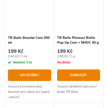
TB Baits Booster Corn 500
TB Baits Plovoucí Boilie
ml
Pop-Up Corn + NHDC 50 g
16 mm
199 Kč
199 Kč
Měrná
Měrná
0,40 Kč / 1 ml
3,98 Kč / 1 g
cena:
cena:
Skladem
3 ks
Na dotaz
DO KOŠÍKU
ZOBRAZIT
Vysoce koncentrovaný
Vysoce atraktivní plovoucí
booster pro cílený lov kaprů
boilie TB Baits.
i amurů.