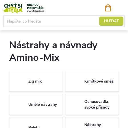
Přejít
NÁKUPNÍ
KOŠÍK
na
obsah
Nástrahy a návnady
HLEDAT
Nástrahy a návnady
Amino-Mix
Zig mix
Krmítkové směsi
Ochucovadla,
Umělé nástrahy
sypké přísady
Nástrahy,
Pelety