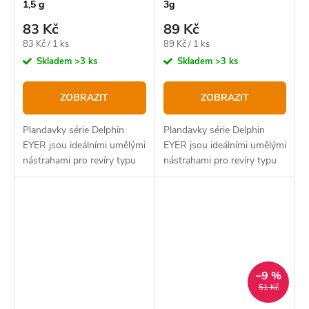
1,5 g
3g
83 Kč
89 Kč
Měrná
Měrná
83 Kč / 1 ks
89 Kč / 1 ks
cena:
cena:
Skladem
>3 ks
Skladem
>3 ks
ZOBRAZIT
ZOBRAZIT
Plandavky série Delphin
Plandavky série Delphin
EYER jsou ideálními umělými
EYER jsou ideálními umělými
nástrahami pro revíry typu
nástrahami pro revíry typu
Trout Area.
Trout Area.
–9 %
51 Kč