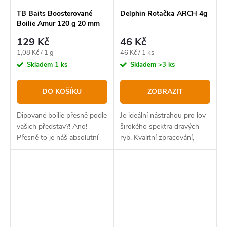
TB Baits Boosterované
Delphin Rotačka ARCH 4g
Boilie Amur 120 g 20 mm
129 Kč
46 Kč
Měrná
Měrná
1,08 Kč / 1 g
46 Kč / 1 ks
cena:
cena:
Skladem
1 ks
Skladem
>3 ks
DO KOŠÍKU
ZOBRAZIT
Dipované boilie přesně podle
Je ideální nástrahou pro lov
vašich představ?! Ano!
širokého spektra dravých
Přesně to je náš absolutní
ryb. Kvalitní zpracování,
bestseller v novém balení.
dráždivý pohyb a intenzivní
vibrace nenechají v klidu
žádného dravce. Model
ARCH se vyznačuje...