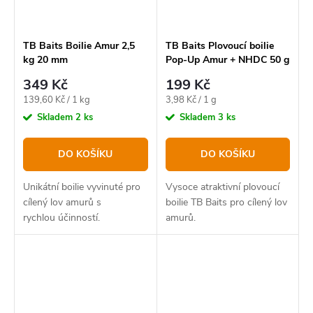
TB Baits Boilie Amur 2,5
TB Baits Plovoucí boilie
kg 20 mm
Pop-Up Amur + NHDC 50 g
16 mm
349 Kč
199 Kč
Měrná
Měrná
139,60 Kč / 1 kg
3,98 Kč / 1 g
cena:
cena:
Skladem
2 ks
Skladem
3 ks
DO KOŠÍKU
DO KOŠÍKU
Unikátní boilie vyvinuté pro
Vysoce atraktivní plovoucí
cílený lov amurů s
boilie TB Baits pro cílený lov
rychlou účinností.
amurů.