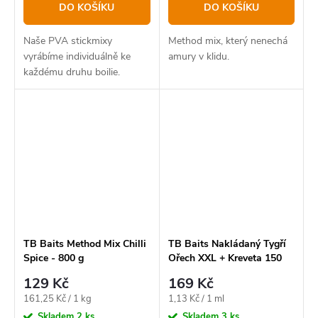
DO KOŠÍKU
DO KOŠÍKU
Naše PVA stickmixy
Method mix, který nenechá
vyrábíme individuálně ke
amury v klidu.
každému druhu boilie.
TB Baits Method Mix Chilli
TB Baits Nakládaný Tygří
Spice - 800 g
Ořech XXL + Kreveta 150
ml - Seafood
129 Kč
169 Kč
Měrná
Měrná
161,25 Kč / 1 kg
1,13 Kč / 1 ml
cena:
cena:
Skladem
2 ks
Skladem
3 ks