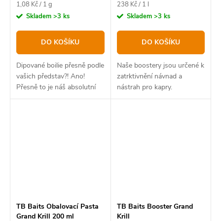
Měrná
Měrná
1,08 Kč / 1 g
238 Kč / 1 l
cena:
cena:
Skladem
>3 ks
Skladem
>3 ks
DO KOŠÍKU
DO KOŠÍKU
Dipované boilie přesně podle
Naše boostery jsou určené k
vašich představ?! Ano!
zatrktivnění návnad a
Přesně to je náš absolutní
nástrah pro kapry.
bestseller v novém balení.
TB Baits Obalovací Pasta
TB Baits Booster Grand
Grand Krill 200 ml
Krill