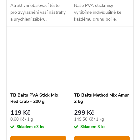
Atraktivní obalovací těsto
Naše PVA stickmixy
pro zvýraznění vaší nástrahy
vyrábíme individuálně ke
a urychlení záběru.
každému druhu boilie.
TB Baits PVA Stick Mix
TB Baits Method Mix Amur
Red Crab - 200 g
2 kg
119 Kč
299 Kč
Měrná
Měrná
0,60 Kč / 1 g
149,50 Kč / 1 kg
cena:
cena:
Skladem
>3 ks
Skladem
3 ks