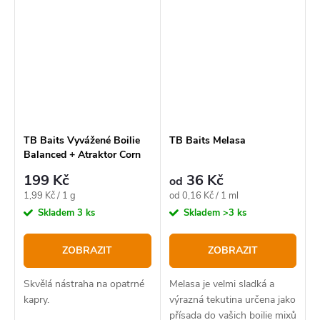
TB Baits Vyvážené Boilie
TB Baits Melasa
Balanced + Atraktor Corn
100 g
199 Kč
36 Kč
od
Měrná
Měrná
1,99 Kč / 1 g
od 0,16 Kč / 1 ml
cena:
cena:
Skladem
3 ks
Skladem
>3 ks
ZOBRAZIT
ZOBRAZIT
Skvělá nástraha na opatrné
Melasa je velmi sladká a
kapry.
výrazná tekutina určena jako
přísada do vašich boilie mixů