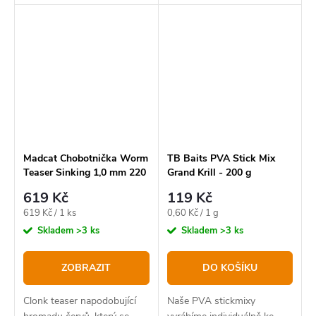
skutečnými červy.
skutečnými červy.
Madcat Chobotnička Worm
TB Baits PVA Stick Mix
Teaser Sinking 1,0 mm 220
Grand Krill - 200 g
lb 35 cm Black
619 Kč
119 Kč
Měrná
Měrná
619 Kč / 1 ks
0,60 Kč / 1 g
cena:
cena:
Skladem
>3 ks
Skladem
>3 ks
ZOBRAZIT
DO KOŠÍKU
Clonk teaser napodobující
Naše PVA stickmixy