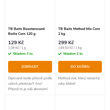
TB Baits Boosterované
TB Baits Method Mix Corn
Boilie Corn 120 g
2 kg
129 Kč
299 Kč
Měrná
Měrná
1,08 Kč / 1 g
149,50 Kč / 1 kg
cena:
cena:
Skladem
3 ks
Skladem
2 ks
ZOBRAZIT
DO KOŠÍKU
Dipované boilie přesně podle
Method mix, který nenechá
vašich představ?! Ano!
ryby klidné!
Přesně to je náš absolutní
bestseller v novém balení.