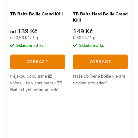
TB Baits Boilie Grand Krill
TB Baits Hard Boilie Grand
Krill
139 Kč
149 Kč
od
Měrná
Měrná
od 0,56 Kč / 1 g
0,60 Kč / 1 g
cena:
cena:
Skladem
>3 ks
Skladem
3 ks
ZOBRAZIT
ZOBRAZIT
Nějakou dobu jsme již
Naše oblíbené boilie v extra
vnímali, že v sortimentu TB
tvrdém provedení.
Baits chybí pořádná těžká
čistokrevná masovka. Proto
jsme poslední rok strávili
vývojem nové řady, která
tuto mezeru v našem...