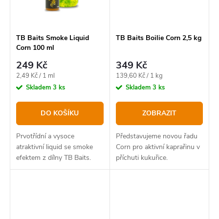
TB Baits Smoke Liquid
TB Baits Boilie Corn 2,5 kg
Corn 100 ml
249 Kč
349 Kč
Měrná
Měrná
2,49 Kč / 1 ml
139,60 Kč / 1 kg
cena:
cena:
Skladem
3 ks
Skladem
3 ks
DO KOŠÍKU
ZOBRAZIT
Prvotřídní a vysoce
Představujeme novou řadu
atraktivní liquid se smoke
Corn pro aktivní kaprařinu v
efektem z dílny TB Baits.
příchuti kukuřice.