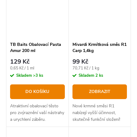
TB Baits Obalovací Pasta
Mivardi Krmítková směs R1
Amur 200 ml
Carp 1,4kg
129 Kč
99 Kč
Měrná
Měrná
0,65 Kč / 1 ml
70,71 Kč / 1 kg
cena:
cena:
Skladem
>3 ks
Skladem
2 ks
DO KOŠÍKU
ZOBRAZIT
Atraktivní obalovací těsto
Nové krmné směsi R1
pro zvýraznění vaší nástrahy
nabízejí vyšší účinnost,
a urychlení záběru.
skutečně funkční složení!