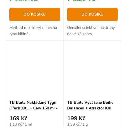
DO KOŠÍKU
DO KOŠÍKU
Method mix, který nenechá
Geniální selektivní nástrahy
ryby klidné!
na velké kapry.
TB Baits Nakládaný Tygří
TB Baits Vyvážené Boilie
Ořech XXL + Červ 150 ml -
Balanced + Atraktor Krill
Bloodworm
100 g 20-24 mm
169 Kč
199 Kč
Měrná
Měrná
1,13 Kč / 1 ml
1,99 Kč / 1 g