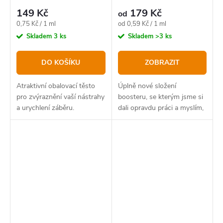
149 Kč
179 Kč
od
Měrná
Měrná
0,75 Kč / 1 ml
od 0,59 Kč / 1 ml
cena:
cena:
Skladem
3 ks
Skladem
>3 ks
DO KOŠÍKU
ZOBRAZIT
Atraktivní obalovací těsto
Úplně nové složení
pro zvýraznění vaší nástrahy
boosteru, se kterým jsme si
a urychlení záběru.
dali opravdu práci a myslím,
že můžeme být právem hrdí!