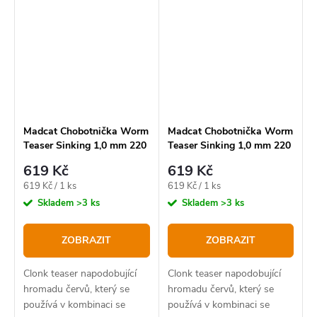
Madcat Chobotnička Worm
Madcat Chobotnička Worm
Teaser Sinking 1,0 mm 220
Teaser Sinking 1,0 mm 220
lb 35 cm Brown Worm
lb 35 cm Glow In The Dark
619 Kč
619 Kč
Měrná
Měrná
619 Kč / 1 ks
619 Kč / 1 ks
cena:
cena:
Skladem
>3 ks
Skladem
>3 ks
ZOBRAZIT
ZOBRAZIT
Clonk teaser napodobující
Clonk teaser napodobující
hromadu červů, který se
hromadu červů, který se
používá v kombinaci se
používá v kombinaci se