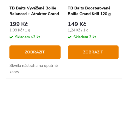
TB Baits Vyvážené Boilie
TB Baits Boosterované
Balanced + Atraktor Grand
Boilie Grand Krill 120 g
Krill 100 g
199 Kč
149 Kč
Měrná
Měrná
1,99 Kč / 1 g
1,24 Kč / 1 g
cena:
cena:
Skladem
>3 ks
Skladem
3 ks
ZOBRAZIT
ZOBRAZIT
Skvělá nástraha na opatrné
kapry.