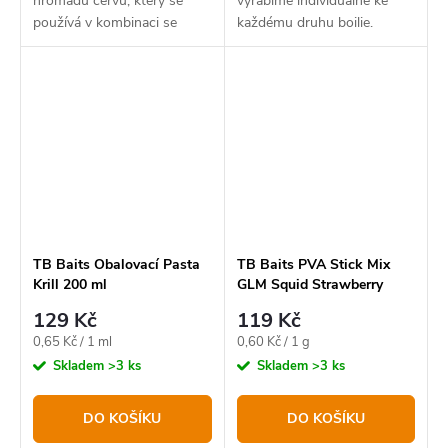
hromadu červů, který se
vyrábíme individuálně ke
používá v kombinaci se
každému druhu boilie.
skutečnými červy.
TB Baits Obalovací Pasta
TB Baits PVA Stick Mix
Krill 200 ml
GLM Squid Strawberry
-200g
129 Kč
119 Kč
Měrná
Měrná
0,65 Kč / 1 ml
0,60 Kč / 1 g
cena:
cena:
Skladem
>3 ks
Skladem
>3 ks
DO KOŠÍKU
DO KOŠÍKU