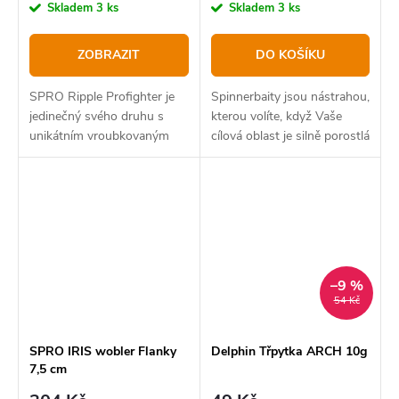
cena:
cena:
Skladem
3 ks
Skladem
3 ks
ZOBRAZIT
DO KOŠÍKU
SPRO Ripple Profighter je
Spinnerbaity jsou nástrahou,
jedinečný svého druhu s
kterou volíte, když Vaše
unikátním vroubkovaným
cílová oblast je silně porostlá
tělem.
vegetací a travinami,
–9 %
54 Kč
SPRO IRIS wobler Flanky
Delphin Třpytka ARCH 10g
7,5 cm