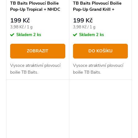
TB Baits Plovoucí Boilie
TB Baits Plovoucí Boilie
Pop-Up Tropical + NHDC
Pop-Up Grand Krill +
50 g
NHDC 50 g - 16 mm
199 Kč
199 Kč
Měrná
Měrná
3,98 Kč / 1 g
3,98 Kč / 1 g
cena:
cena:
Skladem
2 ks
Skladem
2 ks
ZOBRAZIT
DO KOŠÍKU
Vysoce atraktivní plovoucí
Vysoce atraktivní plovoucí
boilie TB Baits.
boilie TB Baits.