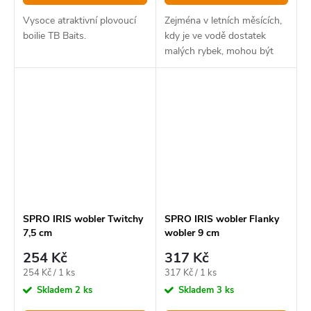
Vysoce atraktivní plovoucí
Zejména v letních měsících,
boilie TB Baits.
kdy je ve vodě dostatek
malých rybek, mohou být
hladinové nástrahy účinným
a zábavným způsobem, jak
dravce přilákat.
SPRO IRIS wobler Twitchy
SPRO IRIS wobler Flanky
7,5 cm
wobler 9 cm
254 Kč
317 Kč
Měrná
Měrná
254 Kč / 1 ks
317 Kč / 1 ks
cena:
cena:
Skladem
2 ks
Skladem
3 ks