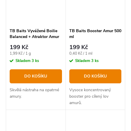
TB Baits Vyvážené Boilie
TB Baits Booster Amur 500
Balanced + Atraktor Amur
ml
100 g 20 mm
199 Kč
199 Kč
Měrná
Měrná
1,99 Kč / 1 g
0,40 Kč / 1 ml
cena:
cena:
Skladem
3 ks
Skladem
3 ks
DO KOŠÍKU
DO KOŠÍKU
Skvělá nástraha na opatrné
Vysoce koncentrovaný
amury.
booster pro cílený lov
amurů.