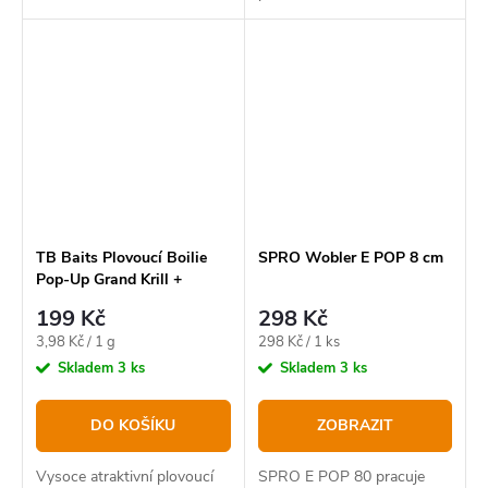
nebo s ní lze i boosterovat
vaše hotové krmení pro
zvýšení jeho atraktivity.
TB Baits Plovoucí Boilie
SPRO Wobler E POP 8 cm
Pop-Up Grand Krill +
NHDC 50 g - 12 mm
199 Kč
298 Kč
Měrná
Měrná
3,98 Kč / 1 g
298 Kč / 1 ks
cena:
cena:
Skladem
3 ks
Skladem
3 ks
DO KOŠÍKU
ZOBRAZIT
Vysoce atraktivní plovoucí
SPRO E POP 80 pracuje