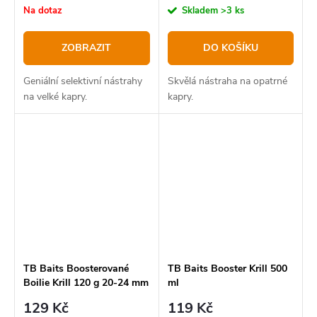
cena:
cena:
Na dotaz
Skladem
>3 ks
ZOBRAZIT
DO KOŠÍKU
Geniální selektivní nástrahy
Skvělá nástraha na opatrné
na velké kapry.
kapry.
TB Baits Boosterované
TB Baits Booster Krill 500
Boilie Krill 120 g 20-24 mm
ml
129 Kč
119 Kč