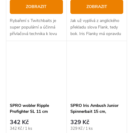
ZOBRAZIT
ZOBRAZIT
Rybaření s Twitchbaits je
Jak už vyplívá z anglického
super populární a účinná
překladu slova Flank, tedy
přívlačová technika k lovu
bok. Iris Flanky má opravdu
všech druhů dravých ryb.
výrazný boční chod a to
svádí snad všechny dravé
ryby
SPRO wobler Ripple
SPRO Iris Ambush Junior
Profighter SL 11 cm
Spinnerbait 15 cm,
Redhead Tiger
342 Kč
329 Kč
Měrná
Měrná
342 Kč / 1 ks
329 Kč / 1 ks