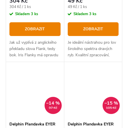
304 Kč
49 Kč
Měrná
Měrná
304 Kč / 1 ks
49 Kč / 1 ks
cena:
cena:
Skladem
3 ks
Skladem
3 ks
ZOBRAZIT
ZOBRAZIT
Jak už vyplívá z anglického
Je ideální nástrahou pro lov
překladu slova Flank, tedy
širokého spektra dravých
bok. Iris Flanky má opravdu
ryb. Kvalitní zpracování,
výrazný boční chod a to
dráždivý pohyb a intenzivní
svádí snad všechny dravé
vibrace nenechají v klidu
ryby a jen těžko této
žádného dravce. Model
nástraze odolají
ARCH se vyznačuje...
–14 %
–15 %
97 Kč
105 Kč
Delphin Plandavka EYER
Delphin Plandavka EYER