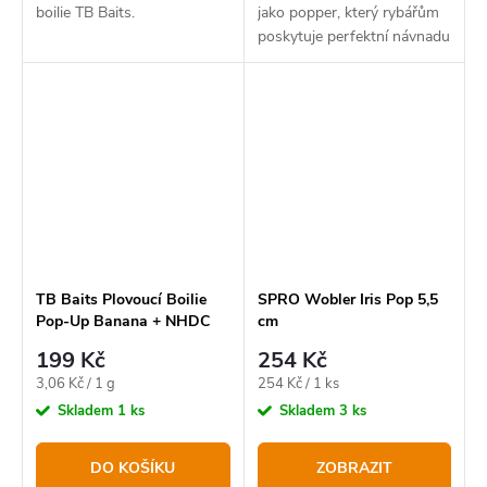
boilie TB Baits.
jako popper, který rybářům
poskytuje perfektní návnadu
pro agresivní záběry z
hladiny.
TB Baits Plovoucí Boilie
SPRO Wobler Iris Pop 5,5
Pop-Up Banana + NHDC
cm
65 g 16mm
199 Kč
254 Kč
Měrná
Měrná
3,06 Kč / 1 g
254 Kč / 1 ks
cena:
cena:
Skladem
1 ks
Skladem
3 ks
DO KOŠÍKU
ZOBRAZIT