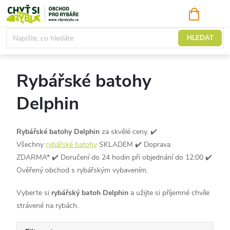
Přejít
NÁKUPNÍ
KOŠÍK
na
obsah
Rybářské batohy
HLEDAT
Rybářské batohy
Delphin
Rybářské batohy Delphin
za skvělé ceny. ✔️
Všechny
rybářské batohy
SKLADEM ✔️ Doprava
ZDARMA* ✔️ Doručení do 24 hodin při objednání do 12:00 ✔️
Ověřený obchod s rybářským vybavením.
Vyberte si
rybářský batoh Delphin
a užijte si příjemné chvíle
strávené na rybách.