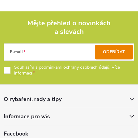
á
d
Mějte přehled o novinkách
a slevách
Z
a
c
á
E-mail
ODEBÍRAT
í
p
Souhlasím s podmínkami ochrany osobních údajů.
Více
p
informací
a
r
t
v
O rybaření, rady a tipy
k
í
Informace pro vás
y
v
Facebook