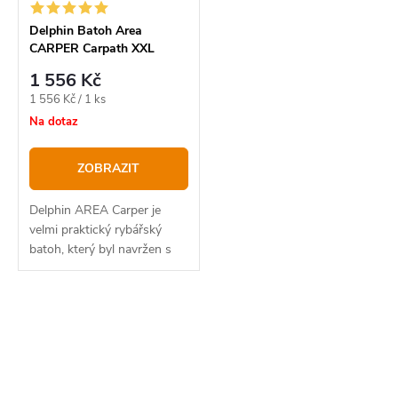
p
o
r
Delphin Batoh Area
CARPER Carpath XXL
d
o
1 556 Kč
u
d
Měrná
1 556 Kč / 1 ks
k
u
cena:
Na dotaz
t
k
ZOBRAZIT
ů
t
ů
Delphin AREA Carper je
velmi praktický rybářský
batoh, který byl navržen s
ohledem na praktické využití
tak, aby do něj mohli rybáři
vkládat všechny potřebné
O
věci a následně je...
v
l