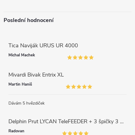
ý
p
Poslední hodnocení
i
s
Tica Naviják URUS UR 4000
u
Michal Machek
Mivardi Bivak Entrix XL
Martin Haniš
Dávám 5 hvězdiček
Delphin Prut LYCAN TeleFEEDER + 3 špičky 3 m, 80 g
Radovan