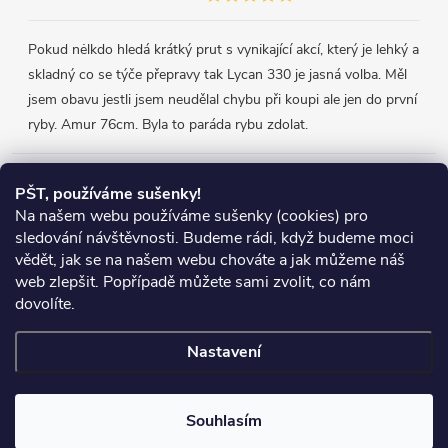
Pokud nėlkdo hledá krátký prut s vynikající akcí, který je lehký a
skladný co se týče přepravy tak Lycan 330 je jasná volba. Měl
jsem obavu jestli jsem neudělal chybu při koupi ale jen do první
ryby. Amur 76cm. Byla to paráda rybu zdolat.
Přijímáme online platby
PŠT, používáme sušenky!
Na našem webu používáme sušenky (cookies) pro
sledování návštěvnosti. Budeme rádi, když budeme moci
vědět, jak se na našem webu chováte a jak můžeme náš
web zlepšit. Popřípadě můžete sami zvolit, co nám
Heureka.cz
Obchodní podmínky
Reklamace
dovolíte.
Podmínky ochrany osobních údajů
Zboží.cz
Doprava
Nastavení
Copyright 2026
Chyť si rybu
. Všechna práva vyhrazena.
Souhlasím
Vytvořil Shoptet