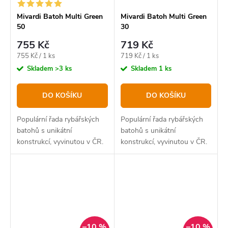
Mivardi Batoh Multi Green
Mivardi Batoh Multi Green
50
30
755 Kč
719 Kč
Měrná
Měrná
755 Kč / 1 ks
719 Kč / 1 ks
cena:
cena:
Skladem
>3 ks
Skladem
1 ks
DO KOŠÍKU
DO KOŠÍKU
Populární řada rybářských
Populární řada rybářských
batohů s unikátní
batohů s unikátní
konstrukcí, vyvinutou v ČR.
konstrukcí, vyvinutou v ČR.
Umožňující pře-pravu
Umožňující pře-pravu
složených teleskopických
složených teleskopických
prutů s navijáky. Batohy jsou
prutů s navijáky. Batohy jsou
vyrobeny z extrémně
vyrobeny z extrémně
odolného...
odolného...
–10 %
–10 %