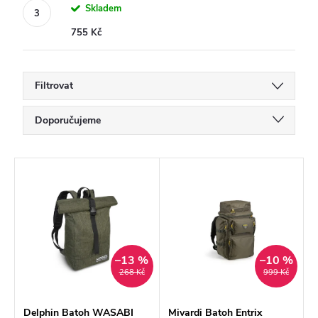
Skladem
755 Kč
Filtrovat
Ř
Doporučujeme
a
Nejlevnější
z
V
Nejdražší
e
ý
Nejprodávanější
n
p
í
Abecedně
i
p
–13 %
–10 %
s
268 Kč
999 Kč
r
p
o
r
Delphin Batoh WASABI
Mivardi Batoh Entrix