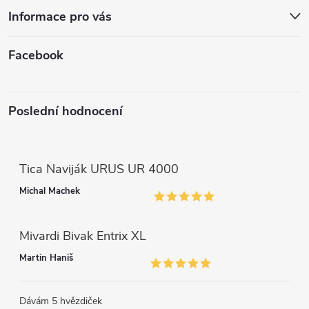
k
í
Informace pro vás
y
v
Facebook
ý
p
Poslední hodnocení
i
s
Tica Naviják URUS UR 4000
u
Michal Machek
Mivardi Bivak Entrix XL
Martin Haniš
Dávám 5 hvězdiček