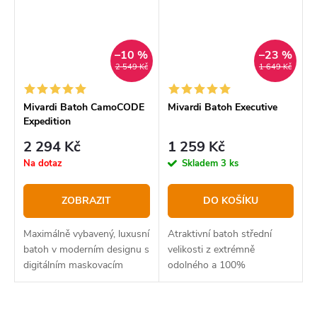
rozměrnými...
–10 %
–23 %
2 549 Kč
1 649 Kč
Mivardi Batoh CamoCODE
Mivardi Batoh Executive
Expedition
2 294 Kč
1 259 Kč
Na dotaz
Skladem
3 ks
ZOBRAZIT
DO KOŠÍKU
Maximálně vybavený, luxusní
Atraktivní batoh střední
batoh v moderním designu s
velikosti z extrémně
digitálním maskovacím
odolného a 100%
vzorem. Hlavní komora s
nepromokavého materiálu
tvrzeným dnem, které je
B-POL635D. Je vybaven
přístupné klasicky vrchním
tvrzeným dnem,