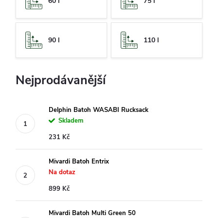
60 l
75 l
90 l
110 l
Nejprodávanější
Delphin Batoh WASABI Rucksack
Skladem
231 Kč
Mivardi Batoh Entrix
Na dotaz
899 Kč
Mivardi Batoh Multi Green 50