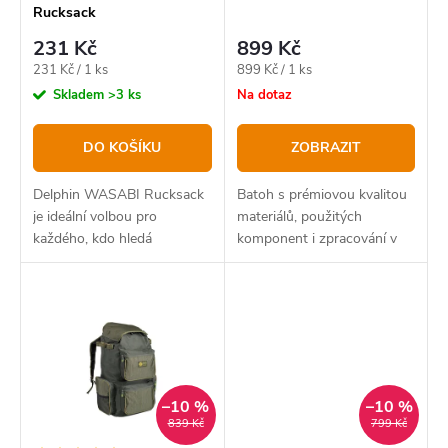
Rucksack
d
o
231 Kč
899 Kč
u
d
Měrná
Měrná
231 Kč / 1 ks
899 Kč / 1 ks
k
u
cena:
cena:
Skladem
>3 ks
Na dotaz
t
k
DO KOŠÍKU
ZOBRAZIT
ů
t
ů
Delphin WASABI Rucksack
Batoh s prémiovou kvalitou
je ideální volbou pro
materiálů, použitých
každého, kdo hledá
komponent i zpracování v
praktický, stylový a cenově
mimořádně dostupné
dostupný batoh, využitelný
cenové hladině.
nejen na rybách, ale také na
turistice či v běžném životě.
–10 %
–10 %
839 Kč
799 Kč