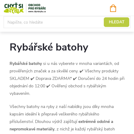
Přejít
NÁKUPNÍ
KOŠÍK
na
obsah
Tašky, batohy, pouzdra
HLEDAT
Rybářské batohy
Rybářské batohy
si u nás vyberete v mnoha variantách, od
prověřených značek a za skvělé ceny.
✔️ Všechny produkty
SKLADEM ✔️ Doprava ZDARMA* ✔️ Doručení do 24 hodin při
objednání do 12:00 ✔️ Ověřený obchod s rybářským
vybavením.
Všechny batohy na ryby z naší nabídky jsou díky mnoha
kapsám ideální k přepravě veškerého rybářského
příslušenství. Dlouhou výdrž zajišťují
extrémně odolné a
nepromokavé materiály
, z nichž je každý rybářský batoh