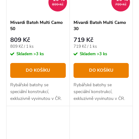
899 Kč
799 Kč
Mivardi Batoh Multi Camo
Mivardi Batoh Multi Camo
50
30
809 Kč
719 Kč
Měrná
Měrná
809 Kč / 1 ks
719 Kč / 1 ks
cena:
cena:
Skladem
>3 ks
Skladem
>3 ks
DO KOŠÍKU
DO KOŠÍKU
Rybářské batohy se
Rybářské batohy se
speciální konstrukcí,
speciální konstrukcí,
exkluzivně vyvinutou v ČR.
exkluzivně vyvinutou v ČR.
Jsou vhodné pro přepravu
Jsou vhodné pro přepravu
teleskopických prutů s
teleskopických prutů s
navijáky a přichycení
navijáky a přichycení
jednoduché stoličky.
jednoduché stoličky.
Omyvatelný, 100%...
Omyvatelný, 100%...