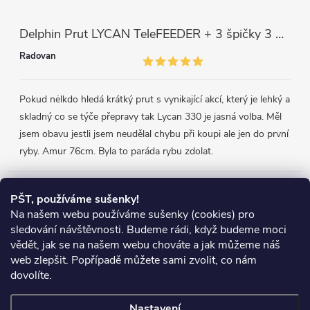
Delphin Prut LYCAN TeleFEEDER + 3 špičky 3 m, 80 g
Radovan
Pokud nėlkdo hledá krátký prut s vynikající akcí, který je lehký a
skladný co se týče přepravy tak Lycan 330 je jasná volba. Měl
jsem obavu jestli jsem neudělal chybu při koupi ale jen do první
ryby. Amur 76cm. Byla to paráda rybu zdolat.
Přijímáme online platby
PŠT, používáme sušenky!
Na našem webu používáme sušenky (cookies) pro
sledování návštěvnosti. Budeme rádi, když budeme moci
vědět, jak se na našem webu chováte a jak můžeme náš
web zlepšit. Popřípadě můžete sami zvolit, co nám
Heureka.cz
Obchodní podmínky
Reklamace
dovolíte.
Podmínky ochrany osobních údajů
Zboží.cz
Doprava
Nastavení