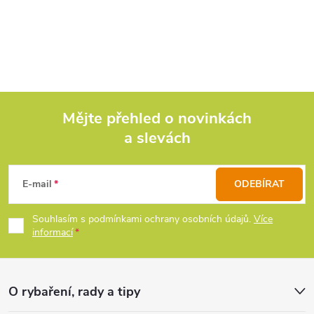
O
víkem nebo při použití...
samostatnou komorou ve
spodní části, dvěma
v
rozměrnými...
l
á
d
Mějte přehled o novinkách
a slevách
Z
a
c
á
E-mail
ODEBÍRAT
í
p
Souhlasím s podmínkami ochrany osobních údajů.
Více
p
informací
a
r
t
v
O rybaření, rady a tipy