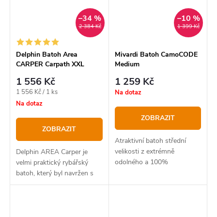
–34 %
–10 %
2 384 Kč
1 399 Kč
Delphin Batoh Area
Mivardi Batoh CamoCODE
CARPER Carpath XXL
Medium
1 556 Kč
1 259 Kč
Měrná
1 556 Kč / 1 ks
Na dotaz
cena:
Na dotaz
ZOBRAZIT
ZOBRAZIT
Atraktivní batoh střední
velikosti z extrémně
Delphin AREA Carper je
odolného a 100%
velmi praktický rybářský
nepromokavého materiálu
batoh, který byl navržen s
B-POL635D. Je vybaven
ohledem na praktické využití
tvrzeným dnem,
tak, aby do něj mohli rybáři
samostatnou komorou ve
vkládat všechny potřebné
spodní části, dvěma
věci a následně je...