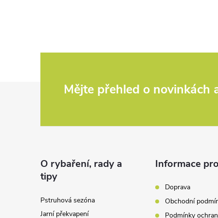
Z
Mějte přehled o novinkách
á
p
a
O rybaření, rady a
Informace pro
tipy
t
Doprava
Pstruhová sezóna
Obchodní podmí
í
Jarní překvapení
Podmínky ochran