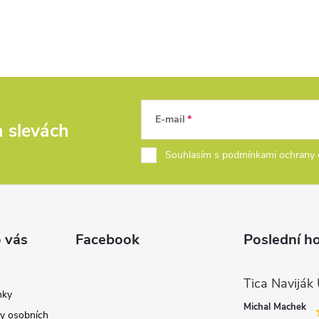
E-mail
a slevách
Souhlasím s podmínkami ochrany 
 vás
Facebook
Poslední h
nky
Michal Machek
y osobních