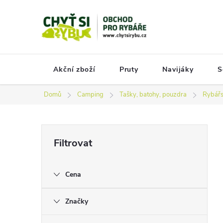
Přejít
na
obsah
Akční zboží
Pruty
Navijáky
S
Domů
Camping
Tašky, batohy, pouzdra
Rybářs
P
o
s
Cena
t
r
Značky
a