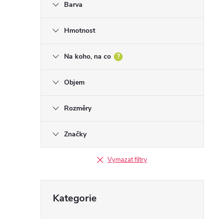
Barva
n
n
Hmotnost
í
p
Na koho, na co
?
a
Objem
n
e
Rozměry
l
Značky
Vymazat filtry
Přeskočit
Kategorie
kategorie