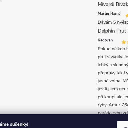
Mivardi Bivak
Martin Haniš
Dávám 5 hvězd
Radovan
Pokud nėlkdo h
prut s vynikajíc
lehký a skladný
přepravy tak L
jasná volba. M
jestli jsem neu
při koupi ale j
ryby. Amur 76c
paráda rybu zd
váme sušenky!