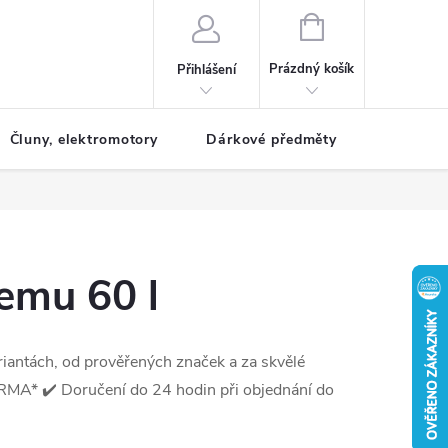
NÁKUPNÍ
KOŠÍK
Prázdný košík
Přihlášení
Čluny, elektromotory
Dárkové předměty
Dětské r
emu 60 l
riantách, od prověřených značek a za skvělé
* ✔️ Doručení do 24 hodin při objednání do