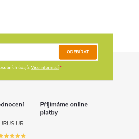
ODEBÍRAT
osobních údajů.
Více informací
odnocení
Přijímáme online
platby
Tica Naviják URUS UR 4000