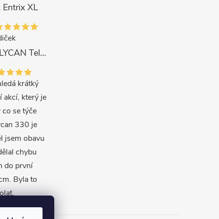
 Entrix XL
iček
Delphin Prut LYCAN TeleFEEDER + 3 špičky 3 m, 80 g
ledá krátký
í akcí, který je
 co se týče
ycan 330 je
ěl jsem obavu
dělal chybu
en do první
m. Byla to
olat.