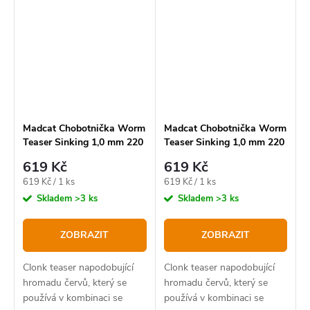
Madcat Chobotnička Worm
Madcat Chobotnička Worm
Teaser Sinking 1,0 mm 220
Teaser Sinking 1,0 mm 220
lb 35 cm Brown Worm
lb 35 cm Glow In The Dark
619 Kč
619 Kč
Měrná
Měrná
619 Kč / 1 ks
619 Kč / 1 ks
cena:
cena:
Skladem
>3 ks
Skladem
>3 ks
ZOBRAZIT
ZOBRAZIT
Clonk teaser napodobující
Clonk teaser napodobující
hromadu červů, který se
hromadu červů, který se
používá v kombinaci se
používá v kombinaci se