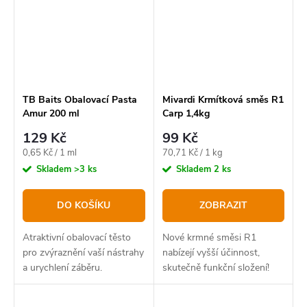
TB Baits Obalovací Pasta
Mivardi Krmítková směs R1
Amur 200 ml
Carp 1,4kg
129 Kč
99 Kč
Měrná
Měrná
0,65 Kč / 1 ml
70,71 Kč / 1 kg
cena:
cena:
Skladem
>3 ks
Skladem
2 ks
DO KOŠÍKU
ZOBRAZIT
Atraktivní obalovací těsto
Nové krmné směsi R1
pro zvýraznění vaší nástrahy
nabízejí vyšší účinnost,
a urychlení záběru.
skutečně funkční složení!