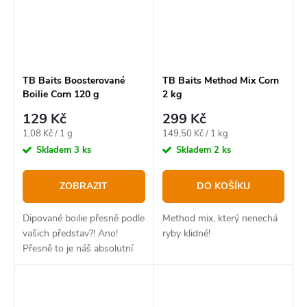
TB Baits Boosterované
TB Baits Method Mix Corn
Boilie Corn 120 g
2 kg
129 Kč
299 Kč
Měrná
Měrná
1,08 Kč / 1 g
149,50 Kč / 1 kg
cena:
cena:
Skladem
3 ks
Skladem
2 ks
ZOBRAZIT
DO KOŠÍKU
Dipované boilie přesně podle
Method mix, který nenechá
vašich představ?! Ano!
ryby klidné!
Přesně to je náš absolutní
bestseller v novém balení.