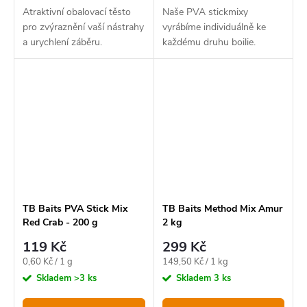
Atraktivní obalovací těsto
Naše PVA stickmixy
pro zvýraznění vaší nástrahy
vyrábíme individuálně ke
a urychlení záběru.
každému druhu boilie.
TB Baits PVA Stick Mix
TB Baits Method Mix Amur
Red Crab - 200 g
2 kg
119 Kč
299 Kč
Měrná
Měrná
0,60 Kč / 1 g
149,50 Kč / 1 kg
cena:
cena:
Skladem
>3 ks
Skladem
3 ks