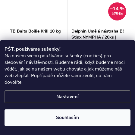
–14 %
175 Kč
TB Baits Boilie Krill 10 kg
Delphin Umělá nástraha B!
Stinx NYMPHA / 20ks |
2,5cm
699 Kč
149 Kč
PŠT, používáme sušenky!
Měrná
Měrná
69,90 Kč / 1 kg
7,45 Kč / 1 ks
Na našem webu používáme sušenky (cookies) pro
cena:
cena:
sledování návštěvnosti. Budeme rádi, když budeme moci
Skladem
>3 ks
Skladem
>3 ks
vědět, jak se na našem webu chováte a jak můžeme náš
web zlepšit. Popřípadě můžete sami zvolit, co nám
ZOBRAZIT
ZOBRAZIT
dovolíte.
Krill je jednou z
Ultralehká přívlač si získává
Nastavení
nejžádanějších a
stále větší popularitu, což
nejpoužívanějších příchutí
nezůstalo bez odezvy u
pro cílený lov kaprů. Proto
týmu značky Delphin.
Souhlasím
přinášíme na trh
Výsledkem je umělá
ekonomickou variantu
nástraha Delphin B! Stinx
krmné řady nesoucí název
NYMPHA.