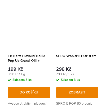
nebo s ní lze i boosterovat
vaše hotové krmení pro
zvýšení jeho atraktivity.
TB Baits Plovoucí Boilie
SPRO Wobler E POP 8 cm
Pop-Up Grand Krill +
NHDC 50 g - 12 mm
199 Kč
298 Kč
Měrná
Měrná
3,98 Kč / 1 g
298 Kč / 1 ks
cena:
cena:
Skladem
3 ks
Skladem
3 ks
DO KOŠÍKU
ZOBRAZIT
Vysoce atraktivní plovoucí
SPRO E POP 80 pracuje