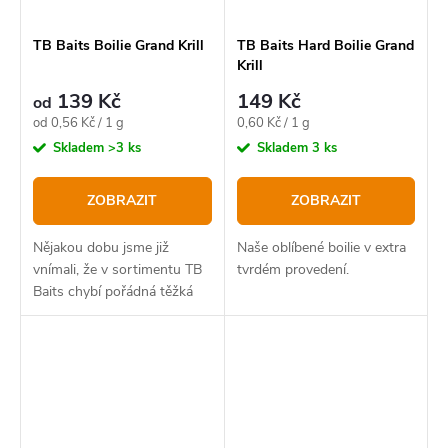
TB Baits Boilie Grand Krill
TB Baits Hard Boilie Grand
Krill
139 Kč
149 Kč
od
Měrná
Měrná
od 0,56 Kč / 1 g
0,60 Kč / 1 g
cena:
cena:
Skladem
>3 ks
Skladem
3 ks
ZOBRAZIT
ZOBRAZIT
Nějakou dobu jsme již
Naše oblíbené boilie v extra
vnímali, že v sortimentu TB
tvrdém provedení.
Baits chybí pořádná těžká
čistokrevná masovka. Proto
jsme poslední rok strávili
vývojem nové řady, která
tuto mezeru v našem...