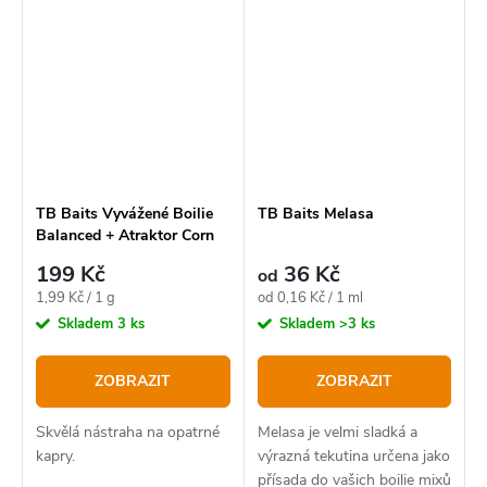
TB Baits Vyvážené Boilie
TB Baits Melasa
Balanced + Atraktor Corn
100 g
199 Kč
36 Kč
od
Měrná
Měrná
1,99 Kč / 1 g
od 0,16 Kč / 1 ml
cena:
cena:
Skladem
3 ks
Skladem
>3 ks
ZOBRAZIT
ZOBRAZIT
Skvělá nástraha na opatrné
Melasa je velmi sladká a
kapry.
výrazná tekutina určena jako
přísada do vašich boilie mixů