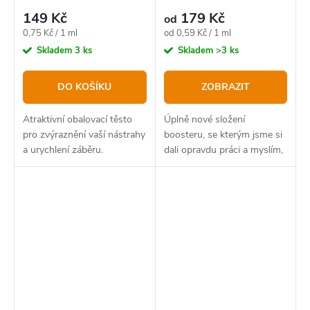
149 Kč
179 Kč
od
Měrná
Měrná
0,75 Kč / 1 ml
od 0,59 Kč / 1 ml
cena:
cena:
Skladem
3 ks
Skladem
>3 ks
DO KOŠÍKU
ZOBRAZIT
Atraktivní obalovací těsto
Úplně nové složení
pro zvýraznění vaší nástrahy
boosteru, se kterým jsme si
a urychlení záběru.
dali opravdu práci a myslím,
že můžeme být právem hrdí!