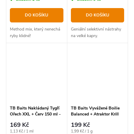
DO KOŠÍKU
DO KOŠÍKU
Method mix, který nenechá
Geniální selektivní nástrahy
ryby klidné!
na velké kapry.
TB Baits Nakládaný Tygří
TB Baits Vyvážené Boilie
Ořech XXL + Červ 150 ml -
Balanced + Atraktor Krill
Bloodworm
100 g 20-24 mm
169 Kč
199 Kč
Měrná
Měrná
1,13 Kč / 1 ml
1,99 Kč / 1 g