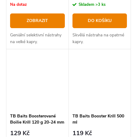
cena:
cena:
Na dotaz
Skladem
>3 ks
ZOBRAZIT
DO KOŠÍKU
Geniální selektivní nástrahy
Skvělá nástraha na opatrné
na velké kapry.
kapry.
TB Baits Boosterované
TB Baits Booster Krill 500
Boilie Krill 120 g 20-24 mm
ml
129 Kč
119 Kč