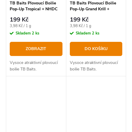
TB Baits Plovoucí Boilie
TB Baits Plovoucí Boilie
Pop-Up Tropical + NHDC
Pop-Up Grand Krill +
50 g
NHDC 50 g - 16 mm
199 Kč
199 Kč
Měrná
Měrná
3,98 Kč / 1 g
3,98 Kč / 1 g
cena:
cena:
Skladem
2 ks
Skladem
2 ks
ZOBRAZIT
DO KOŠÍKU
Vysoce atraktivní plovoucí
Vysoce atraktivní plovoucí
boilie TB Baits.
boilie TB Baits.