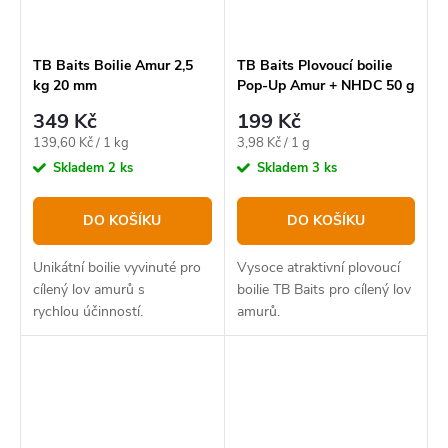
TB Baits Boilie Amur 2,5
TB Baits Plovoucí boilie
kg 20 mm
Pop-Up Amur + NHDC 50 g
16 mm
349 Kč
199 Kč
Měrná
Měrná
139,60 Kč / 1 kg
3,98 Kč / 1 g
cena:
cena:
Skladem
2 ks
Skladem
3 ks
DO KOŠÍKU
DO KOŠÍKU
Unikátní boilie vyvinuté pro
Vysoce atraktivní plovoucí
cílený lov amurů s
boilie TB Baits pro cílený lov
rychlou účinností.
amurů.