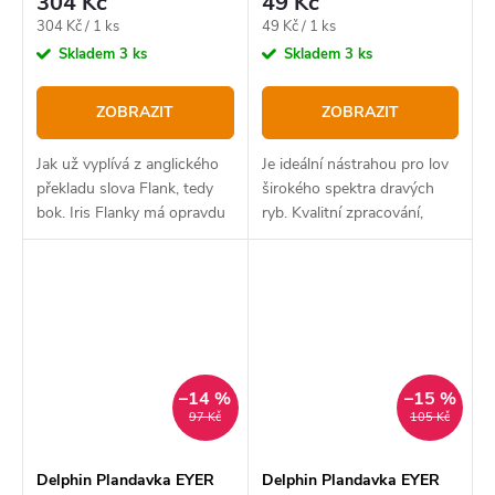
304 Kč
49 Kč
Měrná
Měrná
304 Kč / 1 ks
49 Kč / 1 ks
cena:
cena:
Skladem
3 ks
Skladem
3 ks
ZOBRAZIT
ZOBRAZIT
Jak už vyplívá z anglického
Je ideální nástrahou pro lov
překladu slova Flank, tedy
širokého spektra dravých
bok. Iris Flanky má opravdu
ryb. Kvalitní zpracování,
výrazný boční chod a to
dráždivý pohyb a intenzivní
svádí snad všechny dravé
vibrace nenechají v klidu
ryby a jen těžko této
žádného dravce. Model
nástraze odolají
ARCH se vyznačuje...
–14 %
–15 %
97 Kč
105 Kč
Delphin Plandavka EYER
Delphin Plandavka EYER