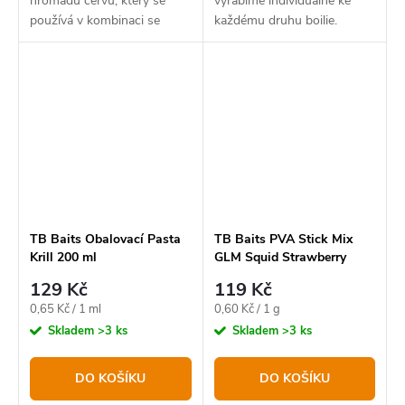
hromadu červů, který se
vyrábíme individuálně ke
používá v kombinaci se
každému druhu boilie.
skutečnými červy.
TB Baits Obalovací Pasta
TB Baits PVA Stick Mix
Krill 200 ml
GLM Squid Strawberry
-200g
129 Kč
119 Kč
Měrná
Měrná
0,65 Kč / 1 ml
0,60 Kč / 1 g
cena:
cena:
Skladem
>3 ks
Skladem
>3 ks
DO KOŠÍKU
DO KOŠÍKU