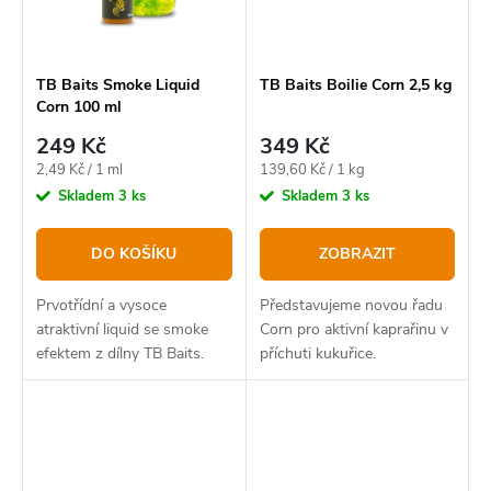
TB Baits Smoke Liquid
TB Baits Boilie Corn 2,5 kg
Corn 100 ml
249 Kč
349 Kč
Měrná
Měrná
2,49 Kč / 1 ml
139,60 Kč / 1 kg
cena:
cena:
Skladem
3 ks
Skladem
3 ks
DO KOŠÍKU
ZOBRAZIT
Prvotřídní a vysoce
Představujeme novou řadu
atraktivní liquid se smoke
Corn pro aktivní kaprařinu v
efektem z dílny TB Baits.
příchuti kukuřice.