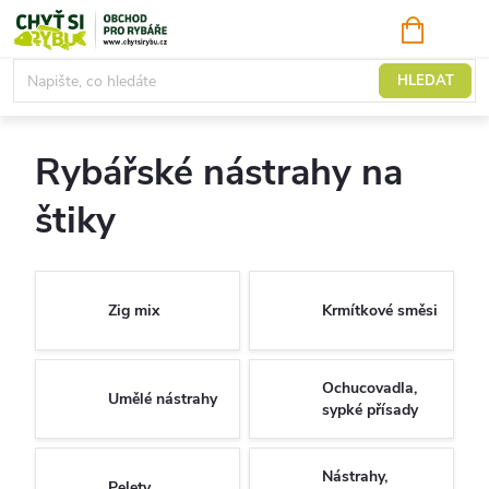
Přejít
NÁKUPNÍ
KOŠÍK
na
obsah
Nástrahy a návnady
HLEDAT
Rybářské nástrahy na
štiky
Zig mix
Krmítkové směsi
Ochucovadla,
Umělé nástrahy
sypké přísady
Nástrahy,
Pelety