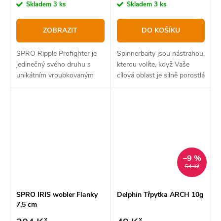
cena:
cena:
Skladem
3 ks
Skladem
3 ks
ZOBRAZIT
DO KOŠÍKU
SPRO Ripple Profighter je
Spinnerbaity jsou nástrahou,
jedinečný svého druhu s
kterou volíte, když Vaše
unikátním vroubkovaným
cílová oblast je silně porostlá
tělem.
vegetací a travinami,
–9 %
54 Kč
SPRO IRIS wobler Flanky
Delphin Třpytka ARCH 10g
7,5 cm