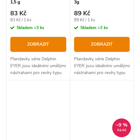
1,5 g
3g
83 Kč
89 Kč
Měrná
Měrná
83 Kč / 1 ks
89 Kč / 1 ks
cena:
cena:
Skladem
>3 ks
Skladem
>3 ks
ZOBRAZIT
ZOBRAZIT
Plandavky série Delphin
Plandavky série Delphin
EYER jsou ideálními umělými
EYER jsou ideálními umělými
nástrahami pro revíry typu
nástrahami pro revíry typu
Trout Area.
Trout Area.
–9 %
51 Kč