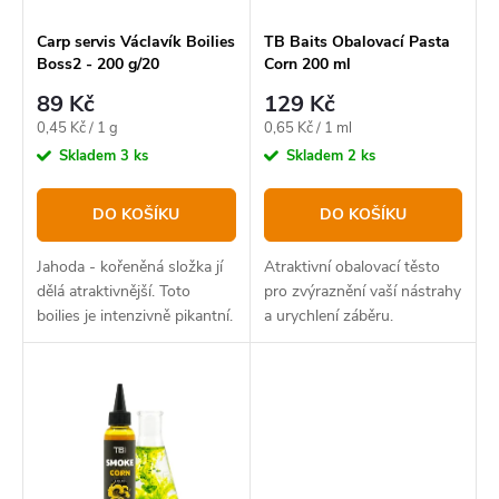
r
p
o
r
Carp servis Václavík Boilies
TB Baits Obalovací Pasta
Boss2 - 200 g/20
Corn 200 ml
d
o
mm/Jahoda
89 Kč
129 Kč
u
d
Měrná
Měrná
0,45 Kč / 1 g
0,65 Kč / 1 ml
k
u
cena:
cena:
Skladem
3 ks
Skladem
2 ks
t
k
DO KOŠÍKU
DO KOŠÍKU
ů
t
ů
Jahoda - kořeněná složka jí
Atraktivní obalovací těsto
dělá atraktivnější. Toto
pro zvýraznění vaší nástrahy
boilies je intenzivně pikantní.
a urychlení záběru.