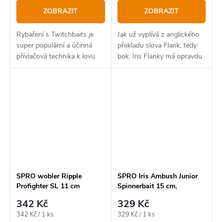
ZOBRAZIT
ZOBRAZIT
Rybaření s Twitchbaits je
Jak už vyplívá z anglického
super populární a účinná
překladu slova Flank, tedy
přívlačová technika k lovu
bok. Iris Flanky má opravdu
všech druhů dravých ryb.
výrazný boční chod a to
svádí snad všechny dravé
ryby
SPRO wobler Ripple
SPRO Iris Ambush Junior
Profighter SL 11 cm
Spinnerbait 15 cm,
Redhead Tiger
342 Kč
329 Kč
Měrná
Měrná
342 Kč / 1 ks
329 Kč / 1 ks