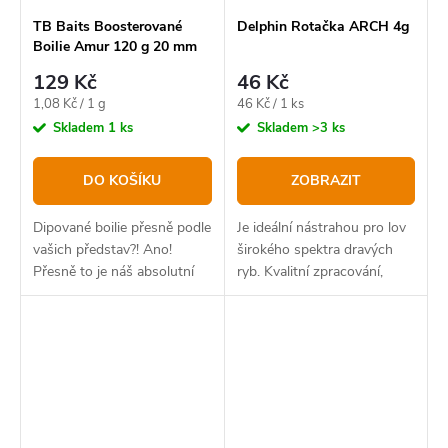
TB Baits Boosterované
Delphin Rotačka ARCH 4g
Boilie Amur 120 g 20 mm
129 Kč
46 Kč
Měrná
Měrná
1,08 Kč / 1 g
46 Kč / 1 ks
cena:
cena:
Skladem
1 ks
Skladem
>3 ks
DO KOŠÍKU
ZOBRAZIT
Dipované boilie přesně podle
Je ideální nástrahou pro lov
vašich představ?! Ano!
širokého spektra dravých
Přesně to je náš absolutní
ryb. Kvalitní zpracování,
bestseller v novém balení.
dráždivý pohyb a intenzivní
vibrace nenechají v klidu
žádného dravce. Model
ARCH se vyznačuje...