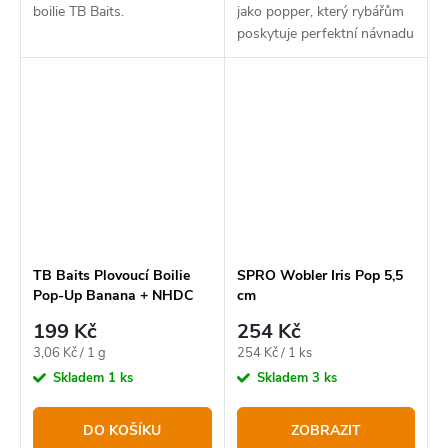
boilie TB Baits.
jako popper, který rybářům
poskytuje perfektní návnadu
pro agresivní záběry z
hladiny.
TB Baits Plovoucí Boilie
SPRO Wobler Iris Pop 5,5
Pop-Up Banana + NHDC
cm
65 g 16mm
199 Kč
254 Kč
Měrná
Měrná
3,06 Kč / 1 g
254 Kč / 1 ks
cena:
cena:
Skladem
1 ks
Skladem
3 ks
DO KOŠÍKU
ZOBRAZIT