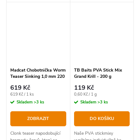
skutečnými červy.
skutečnými červy.
Madcat Chobotnička Worm
TB Baits PVA Stick Mix
Teaser Sinking 1,0 mm 220
Grand Krill - 200 g
lb 35 cm Black
619 Kč
119 Kč
Měrná
Měrná
619 Kč / 1 ks
0,60 Kč / 1 g
cena:
cena:
Skladem
>3 ks
Skladem
>3 ks
ZOBRAZIT
DO KOŠÍKU
Clonk teaser napodobující
Naše PVA stickmixy