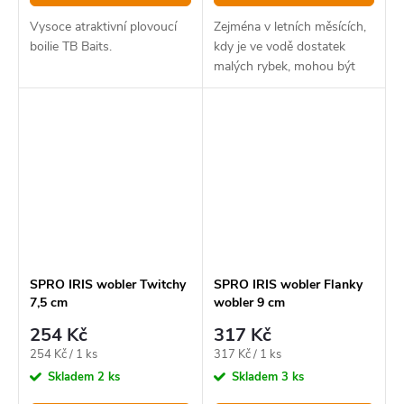
Vysoce atraktivní plovoucí
Zejména v letních měsících,
boilie TB Baits.
kdy je ve vodě dostatek
malých rybek, mohou být
hladinové nástrahy účinným
a zábavným způsobem, jak
dravce přilákat.
SPRO IRIS wobler Twitchy
SPRO IRIS wobler Flanky
7,5 cm
wobler 9 cm
254 Kč
317 Kč
Měrná
Měrná
254 Kč / 1 ks
317 Kč / 1 ks
cena:
cena:
Skladem
2 ks
Skladem
3 ks