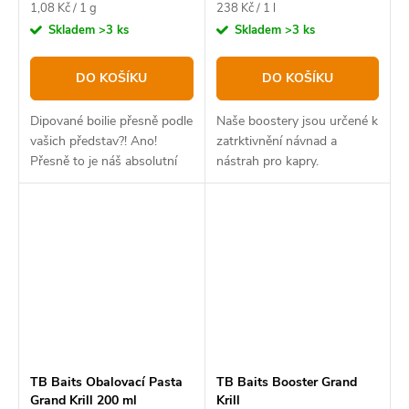
Měrná
Měrná
1,08 Kč / 1 g
238 Kč / 1 l
cena:
cena:
Skladem
>3 ks
Skladem
>3 ks
DO KOŠÍKU
DO KOŠÍKU
Dipované boilie přesně podle
Naše boostery jsou určené k
vašich představ?! Ano!
zatrktivnění návnad a
Přesně to je náš absolutní
nástrah pro kapry.
bestseller v novém balení.
TB Baits Obalovací Pasta
TB Baits Booster Grand
Grand Krill 200 ml
Krill