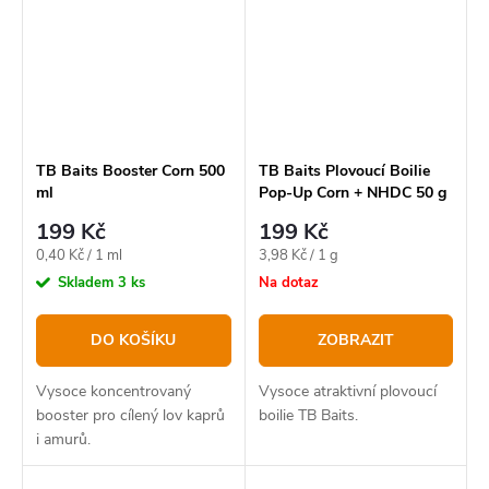
TB Baits Booster Corn 500
TB Baits Plovoucí Boilie
ml
Pop-Up Corn + NHDC 50 g
16 mm
199 Kč
199 Kč
Měrná
Měrná
0,40 Kč / 1 ml
3,98 Kč / 1 g
cena:
cena:
Skladem
3 ks
Na dotaz
DO KOŠÍKU
ZOBRAZIT
Vysoce koncentrovaný
Vysoce atraktivní plovoucí
booster pro cílený lov kaprů
boilie TB Baits.
i amurů.