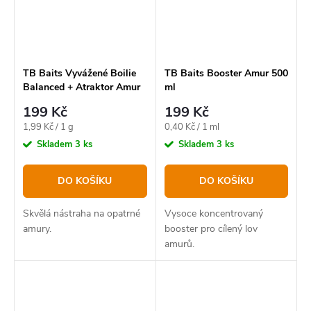
TB Baits Vyvážené Boilie
TB Baits Booster Amur 500
Balanced + Atraktor Amur
ml
100 g 20 mm
199 Kč
199 Kč
Měrná
Měrná
1,99 Kč / 1 g
0,40 Kč / 1 ml
cena:
cena:
Skladem
3 ks
Skladem
3 ks
DO KOŠÍKU
DO KOŠÍKU
Skvělá nástraha na opatrné
Vysoce koncentrovaný
amury.
booster pro cílený lov
amurů.