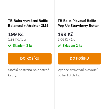
TB Baits Vyvážené Boilie
TB Baits Plovoucí Boilie
Balanced + Atraktor GLM
Pop-Up Strawberry Butter
Squid Strawberry 100 g -
+ NHDC 65 g - 12 mm
199 Kč
199 Kč
20 mm
Měrná
Měrná
1,99 Kč / 1 g
3,06 Kč / 1 g
cena:
cena:
Skladem
3 ks
Skladem
2 ks
DO KOŠÍKU
DO KOŠÍKU
Skvělá nástraha na opatrné
Vysoce atraktivní plovoucí
kapry.
boilie TB Baits.