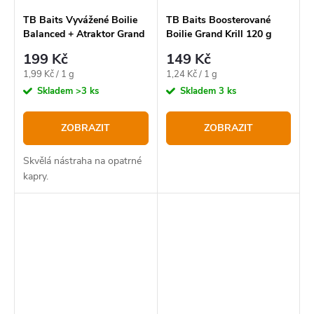
TB Baits Vyvážené Boilie
TB Baits Boosterované
Balanced + Atraktor Grand
Boilie Grand Krill 120 g
Krill 100 g
199 Kč
149 Kč
Měrná
Měrná
1,99 Kč / 1 g
1,24 Kč / 1 g
cena:
cena:
Skladem
>3 ks
Skladem
3 ks
ZOBRAZIT
ZOBRAZIT
Skvělá nástraha na opatrné
kapry.