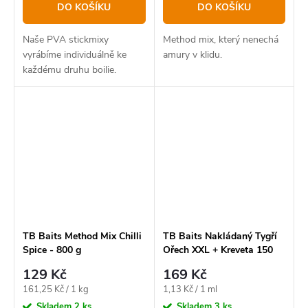
DO KOŠÍKU
DO KOŠÍKU
Naše PVA stickmixy
Method mix, který nenechá
vyrábíme individuálně ke
amury v klidu.
každému druhu boilie.
TB Baits Method Mix Chilli
TB Baits Nakládaný Tygří
Spice - 800 g
Ořech XXL + Kreveta 150
ml - Seafood
129 Kč
169 Kč
Měrná
Měrná
161,25 Kč / 1 kg
1,13 Kč / 1 ml
cena:
cena:
Skladem
2 ks
Skladem
3 ks