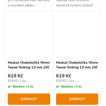
pro zvýraznění vaší nástrahy
nabízejí vyšší účinnost,
a urychlení záběru.
skutečně funkční složení!
Madcat Chobotnička Worm
Madcat Chobotnička Worm
Teaser Sinking 1,0 mm 220
Teaser Sinking 1,0 mm 220
lb 35 cm Brown Worm
lb 35 cm Glow In The Dark
619 Kč
619 Kč
Měrná
Měrná
619 Kč / 1 ks
619 Kč / 1 ks
cena:
cena:
Skladem
>3 ks
Skladem
>3 ks
ZOBRAZIT
ZOBRAZIT