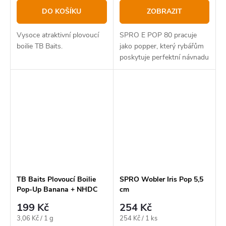
DO KOŠÍKU
ZOBRAZIT
Vysoce atraktivní plovoucí
SPRO E POP 80 pracuje
boilie TB Baits.
jako popper, který rybářům
poskytuje perfektní návnadu
pro agresivní záběry z
hladiny.
TB Baits Plovoucí Boilie
SPRO Wobler Iris Pop 5,5
Pop-Up Banana + NHDC
cm
65 g 16mm
199 Kč
254 Kč
Měrná
Měrná
3,06 Kč / 1 g
254 Kč / 1 ks