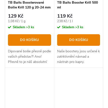
TB Baits Boosterované
TB Baits Booster Krill 500
Boilie Krill 120 g 20-24 mm
ml
129 Kč
119 Kč
Měrná
Měrná
1,08 Kč / 1 g
238 Kč / 1 l
cena:
cena:
Skladem
>3 ks
Skladem
>3 ks
DO KOŠÍKU
DO KOŠÍKU
Dipované boilie přesně podle
Naše boostery jsou určené k
vašich představ?! Ano!
zatrktivnění návnad a
Přesně to je náš absolutní
nástrah pro kapry.
bestseller v novém balení.