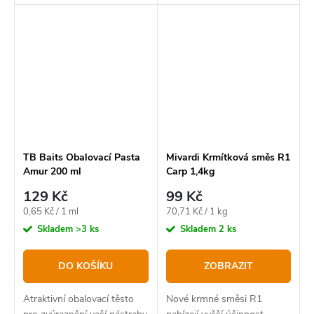
TB Baits Obalovací Pasta
Mivardi Krmítková směs R1
Amur 200 ml
Carp 1,4kg
129 Kč
99 Kč
Měrná
Měrná
0,65 Kč / 1 ml
70,71 Kč / 1 kg
cena:
cena:
Skladem
>3 ks
Skladem
2 ks
DO KOŠÍKU
ZOBRAZIT
Atraktivní obalovací těsto
Nové krmné směsi R1