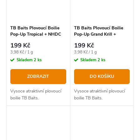
TB Baits Plovoucí Boilie
TB Baits Plovoucí Boilie
Pop-Up Tropical + NHDC
Pop-Up Grand Krill +
50 g
NHDC 50 g - 16 mm
199 Kč
199 Kč
Měrná
Měrná
3,98 Kč / 1 g
3,98 Kč / 1 g
cena:
cena:
Skladem
2 ks
Skladem
2 ks
ZOBRAZIT
DO KOŠÍKU
Vysoce atraktivní plovoucí
Vysoce atraktivní plovoucí
boilie TB Baits.
boilie TB Baits.