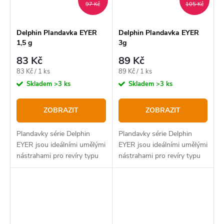
97 Kč
105 Kč
Delphin Plandavka EYER
Delphin Plandavka EYER
1,5 g
3g
83 Kč
89 Kč
Měrná
Měrná
83 Kč / 1 ks
89 Kč / 1 ks
cena:
cena:
Skladem
>3 ks
Skladem
>3 ks
ZOBRAZIT
ZOBRAZIT
Plandavky série Delphin
Plandavky série Delphin
EYER jsou ideálními umělými
EYER jsou ideálními umělými
nástrahami pro revíry typu
nástrahami pro revíry typu
Trout Area.
Trout Area.