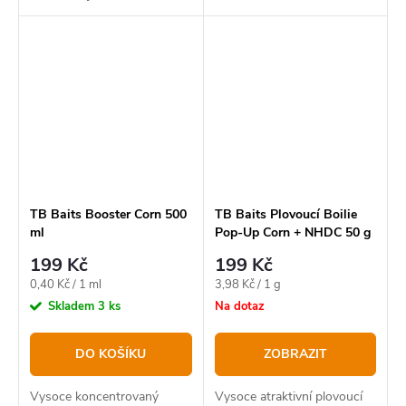
bestseller v novém balení.
TB Baits Booster Corn 500
TB Baits Plovoucí Boilie
ml
Pop-Up Corn + NHDC 50 g
16 mm
199 Kč
199 Kč
Měrná
Měrná
0,40 Kč / 1 ml
3,98 Kč / 1 g
cena:
cena:
Skladem
3 ks
Na dotaz
DO KOŠÍKU
ZOBRAZIT
Vysoce koncentrovaný
Vysoce atraktivní plovoucí