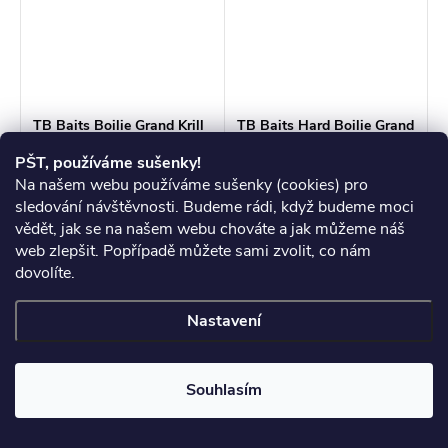
TB Baits Boilie Grand Krill
TB Baits Hard Boilie Grand
Krill
PŠT, používáme sušenky!
139 Kč
149 Kč
od
Na našem webu používáme sušenky (cookies) pro
Měrná
Měrná
od 0,56 Kč / 1 g
0,60 Kč / 1 g
sledování návštěvnosti. Budeme rádi, když budeme moci
cena:
cena:
vědět, jak se na našem webu chováte a jak můžeme náš
Skladem
>3 ks
Skladem
3 ks
web zlepšit. Popřípadě můžete sami zvolit, co nám
dovolíte.
ZOBRAZIT
ZOBRAZIT
Nastavení
Nějakou dobu jsme již
Naše oblíbené boilie v extra
vnímali, že v sortimentu TB
tvrdém provedení.
Baits chybí pořádná těžká
Souhlasím
čistokrevná masovka. Proto
jsme poslední rok strávili
vývojem nové řady, která