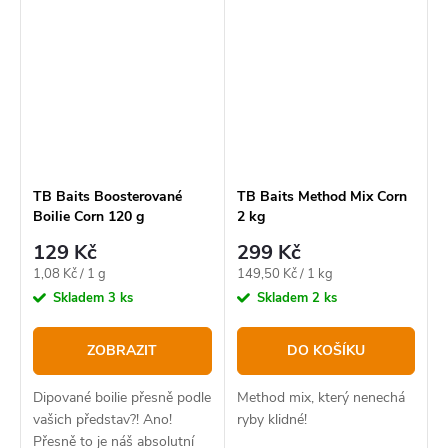
TB Baits Boosterované
TB Baits Method Mix Corn
Boilie Corn 120 g
2 kg
129 Kč
299 Kč
Měrná
Měrná
1,08 Kč / 1 g
149,50 Kč / 1 kg
cena:
cena:
Skladem
3 ks
Skladem
2 ks
ZOBRAZIT
DO KOŠÍKU
Dipované boilie přesně podle
Method mix, který nenechá
vašich představ?! Ano!
ryby klidné!
Přesně to je náš absolutní