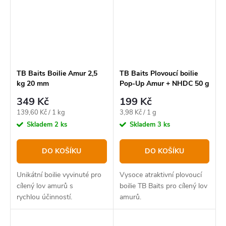
TB Baits Boilie Amur 2,5
TB Baits Plovoucí boilie
kg 20 mm
Pop-Up Amur + NHDC 50 g
16 mm
349 Kč
199 Kč
Měrná
Měrná
139,60 Kč / 1 kg
3,98 Kč / 1 g
cena:
cena:
Skladem
2 ks
Skladem
3 ks
DO KOŠÍKU
DO KOŠÍKU
Unikátní boilie vyvinuté pro
Vysoce atraktivní plovoucí
cílený lov amurů s
boilie TB Baits pro cílený lov
rychlou účinností.
amurů.