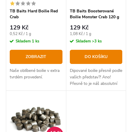
r
p
o
r
TB Baits Hard Boilie Red
TB Baits Boosterované
Crab
Boilie Monster Crab 120 g
d
o
20-24 mm
129 Kč
129 Kč
u
d
Měrná
Měrná
0,52 Kč / 1 g
1,08 Kč / 1 g
k
u
cena:
cena:
Skladem
1 ks
Skladem
>3 ks
t
k
ZOBRAZIT
DO KOŠÍKU
ů
t
ů
Naše oblíbené boilie v extra
Dipované boilie přesně podle
tvrdém provedení.
vašich představ?! Ano!
Přesně to je náš absolutní
bestseller v novém balení.