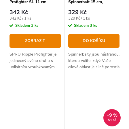
Profighter SL 11 cm
Spinnerbait 15 cm,
Redhead Tiger
342 Kč
329 Kč
Měrná
Měrná
342 Kč / 1 ks
329 Kč / 1 ks
cena:
cena:
Skladem
3 ks
Skladem
3 ks
ZOBRAZIT
DO KOŠÍKU
SPRO Ripple Profighter je
Spinnerbaity jsou nástrahou,
jedinečný svého druhu s
kterou volíte, když Vaše
unikátním vroubkovaným
cílová oblast je silně porostlá
tělem.
vegetací a travinami,
–9 %
54 Kč