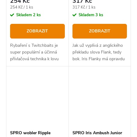
254 Kč
317 Kč
Měrná
Měrná
254 Kč / 1 ks
317 Kč / 1 ks
cena:
cena:
Skladem
2 ks
Skladem
3 ks
ZOBRAZIT
ZOBRAZIT
Rybaření s Twitchbaits je
Jak už vyplívá z anglického
super populární a účinná
překladu slova Flank, tedy
přívlačová technika k lovu
bok. Iris Flanky má opravdu
všech druhů dravých ryb.
výrazný boční chod a to
svádí snad všechny dravé
ryby
SPRO wobler Ripple
SPRO Iris Ambush Junior