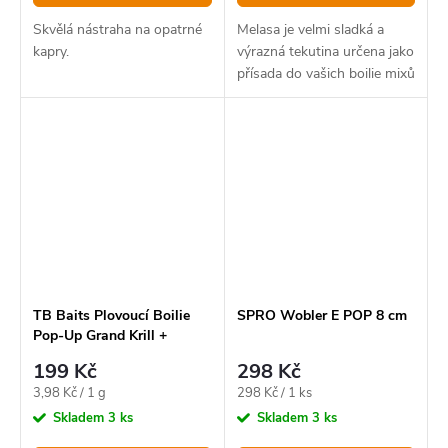
Skvělá nástraha na opatrné
Melasa je velmi sladká a
kapry.
výrazná tekutina určena jako
přísada do vašich boilie mixů
nebo s ní lze i boosterovat
vaše hotové krmení pro
zvýšení jeho atraktivity.
TB Baits Plovoucí Boilie
SPRO Wobler E POP 8 cm
Pop-Up Grand Krill +
NHDC 50 g - 12 mm
199 Kč
298 Kč
Měrná
Měrná
3,98 Kč / 1 g
298 Kč / 1 ks
cena:
cena:
Skladem
3 ks
Skladem
3 ks