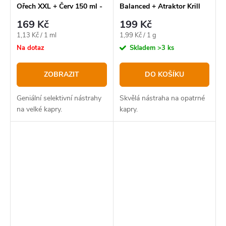
Ořech XXL + Červ 150 ml -
Balanced + Atraktor Krill
Bloodworm
100 g 20-24 mm
169 Kč
199 Kč
Měrná
Měrná
1,13 Kč / 1 ml
1,99 Kč / 1 g
cena:
cena:
Na dotaz
Skladem
>3 ks
ZOBRAZIT
DO KOŠÍKU
Geniální selektivní nástrahy
Skvělá nástraha na opatrné
na velké kapry.
kapry.