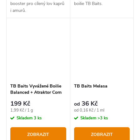
booster pro cílený lov kaprů
boilie TB Baits.
i amurů.
TB Baits Vyvážené Boilie
TB Baits Melasa
Balanced + Atraktor Corn
100 g
199 Kč
36 Kč
od
Měrná
Měrná
1,99 Kč / 1 g
od 0,16 Kč / 1 ml
cena:
cena:
Skladem
3 ks
Skladem
>3 ks
ZOBRAZIT
ZOBRAZIT