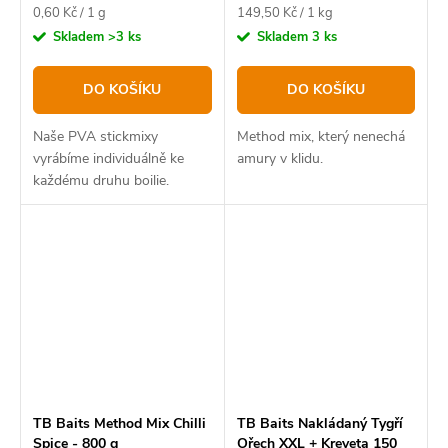
Měrná
Měrná
0,60 Kč / 1 g
149,50 Kč / 1 kg
cena:
cena:
Skladem
>3 ks
Skladem
3 ks
DO KOŠÍKU
DO KOŠÍKU
Naše PVA stickmixy
Method mix, který nenechá
vyrábíme individuálně ke
amury v klidu.
každému druhu boilie.
TB Baits Method Mix Chilli
TB Baits Nakládaný Tygří
Spice - 800 g
Ořech XXL + Kreveta 150