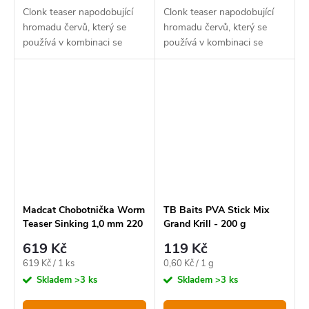
Clonk teaser napodobující
Clonk teaser napodobující
hromadu červů, který se
hromadu červů, který se
používá v kombinaci se
používá v kombinaci se
skutečnými červy.
skutečnými červy.
Madcat Chobotnička Worm
TB Baits PVA Stick Mix
Teaser Sinking 1,0 mm 220
Grand Krill - 200 g
lb 35 cm Black
619 Kč
119 Kč
Měrná
Měrná
619 Kč / 1 ks
0,60 Kč / 1 g
cena:
cena:
Skladem
>3 ks
Skladem
>3 ks