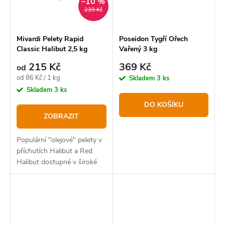
–10 %
239 Kč
Mivardi Pelety Rapid
Poseidon Tygří Ořech
Classic Halibut 2,5 kg
Vařený 3 kg
215 Kč
369 Kč
od
Měrná
od 86 Kč / 1 kg
Skladem
3 ks
cena:
Skladem
3 ks
DO KOŠÍKU
ZOBRAZIT
Populární "olejové" pelety v
příchutích Halibut a Red
Halibut dostupné v široké
nabídce průměrů.