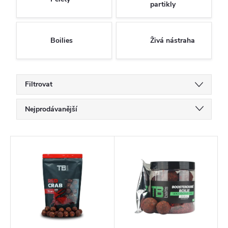
partikly
Boilies
Živá nástraha
Filtrovat
Ř
Nejprodávanější
a
Doporučujeme
z
V
Nejlevnější
e
ý
Nejdražší
n
p
í
Abecedně
i
p
s