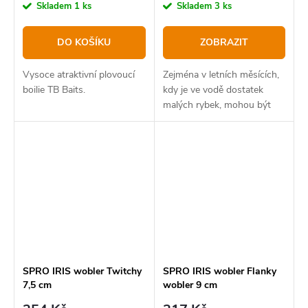
cena:
cena:
Skladem
1 ks
Skladem
3 ks
DO KOŠÍKU
ZOBRAZIT
Vysoce atraktivní plovoucí
Zejména v letních měsících,
boilie TB Baits.
kdy je ve vodě dostatek
malých rybek, mohou být
hladinové nástrahy účinným
a zábavným způsobem, jak
dravce přilákat.
SPRO IRIS wobler Twitchy
SPRO IRIS wobler Flanky
7,5 cm
wobler 9 cm