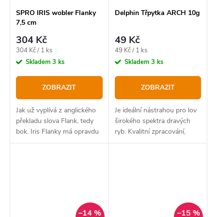
SPRO IRIS wobler Flanky
Delphin Třpytka ARCH 10g
7,5 cm
304 Kč
49 Kč
Měrná
Měrná
304 Kč / 1 ks
49 Kč / 1 ks
cena:
cena:
Skladem
3 ks
Skladem
3 ks
ZOBRAZIT
ZOBRAZIT
Jak už vyplívá z anglického
Je ideální nástrahou pro lov
překladu slova Flank, tedy
širokého spektra dravých
bok. Iris Flanky má opravdu
ryb. Kvalitní zpracování,
výrazný boční chod a to
dráždivý pohyb a intenzivní
svádí snad všechny dravé
vibrace nenechají v klidu
ryby a jen těžko této
žádného dravce. Model
nástraze odolají
ARCH se vyznačuje...
–14 %
–15 %