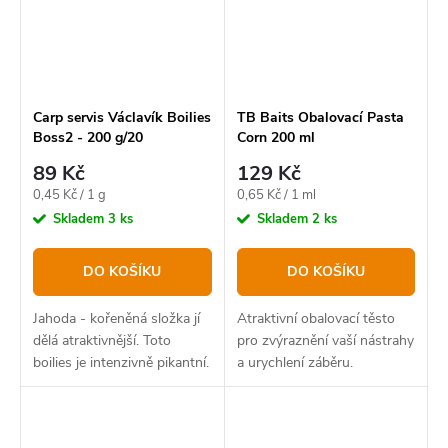
Carp servis Václavík Boilies
TB Baits Obalovací Pasta
Boss2 - 200 g/20
Corn 200 ml
mm/Jahoda
89 Kč
129 Kč
Měrná
Měrná
0,45 Kč / 1 g
0,65 Kč / 1 ml
cena:
cena:
Skladem
3 ks
Skladem
2 ks
DO KOŠÍKU
DO KOŠÍKU
Jahoda - kořeněná složka jí
Atraktivní obalovací těsto
dělá atraktivnější. Toto
pro zvýraznění vaší nástrahy
boilies je intenzivně pikantní.
a urychlení záběru.