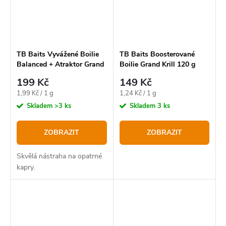
TB Baits Vyvážené Boilie
TB Baits Boosterované
Balanced + Atraktor Grand
Boilie Grand Krill 120 g
Krill 100 g
199 Kč
149 Kč
Měrná
Měrná
1,99 Kč / 1 g
1,24 Kč / 1 g
cena:
cena:
Skladem
>3 ks
Skladem
3 ks
ZOBRAZIT
ZOBRAZIT
Skvělá nástraha na opatrné
kapry.