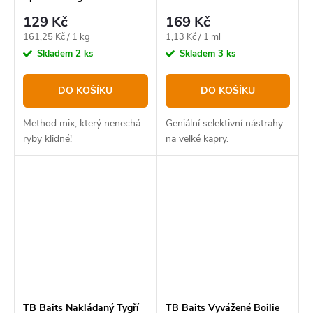
ml - Seafood
129 Kč
169 Kč
Měrná
Měrná
161,25 Kč / 1 kg
1,13 Kč / 1 ml
cena:
cena:
Skladem
2 ks
Skladem
3 ks
DO KOŠÍKU
DO KOŠÍKU
Method mix, který nenechá
Geniální selektivní nástrahy
ryby klidné!
na velké kapry.
TB Baits Nakládaný Tygří
TB Baits Vyvážené Boilie