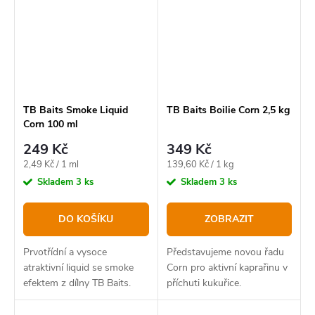
TB Baits Smoke Liquid
TB Baits Boilie Corn 2,5 kg
Corn 100 ml
249 Kč
349 Kč
Měrná
Měrná
2,49 Kč / 1 ml
139,60 Kč / 1 kg
cena:
cena:
Skladem
3 ks
Skladem
3 ks
DO KOŠÍKU
ZOBRAZIT
Prvotřídní a vysoce
Představujeme novou řadu
atraktivní liquid se smoke
Corn pro aktivní kaprařinu v
efektem z dílny TB Baits.
příchuti kukuřice.