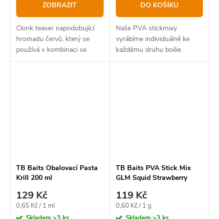
ZOBRAZIT
DO KOŠÍKU
Clonk teaser napodobující
Naše PVA stickmixy
hromadu červů, který se
vyrábíme individuálně ke
používá v kombinaci se
každému druhu boilie.
skutečnými červy.
TB Baits Obalovací Pasta
TB Baits PVA Stick Mix
Krill 200 ml
GLM Squid Strawberry
-200g
129 Kč
119 Kč
Měrná
Měrná
0,65 Kč / 1 ml
0,60 Kč / 1 g
cena:
cena:
Skladem
>3 ks
Skladem
>3 ks