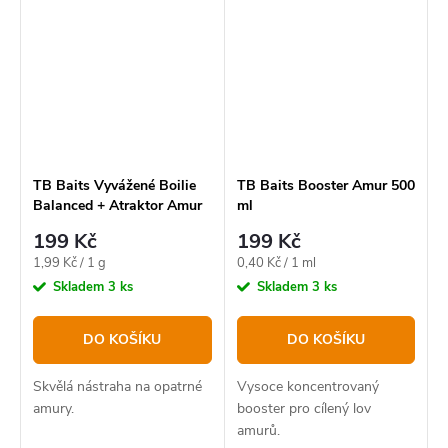
TB Baits Vyvážené Boilie
TB Baits Booster Amur 500
Balanced + Atraktor Amur
ml
100 g 20 mm
199 Kč
199 Kč
Měrná
Měrná
1,99 Kč / 1 g
0,40 Kč / 1 ml
cena:
cena:
Skladem
3 ks
Skladem
3 ks
DO KOŠÍKU
DO KOŠÍKU
Skvělá nástraha na opatrné
Vysoce koncentrovaný
amury.
booster pro cílený lov
amurů.