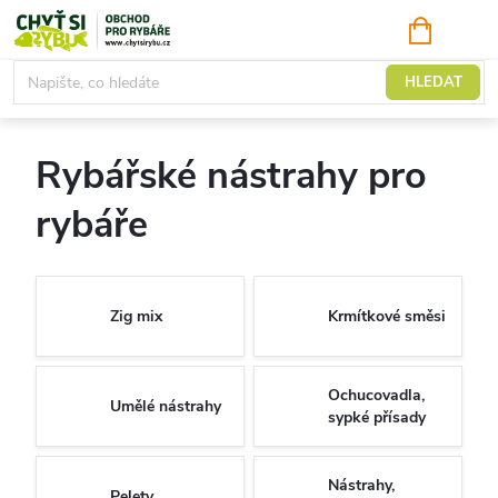
Přejít
NÁKUPNÍ
KOŠÍK
na
obsah
Nástrahy a návnady
HLEDAT
Rybářské nástrahy pro
rybáře
Zig mix
Krmítkové směsi
Ochucovadla,
Umělé nástrahy
sypké přísady
Nástrahy,
Pelety