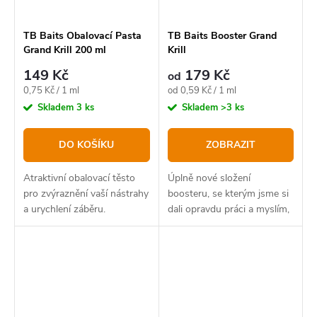
TB Baits Obalovací Pasta
TB Baits Booster Grand
Grand Krill 200 ml
Krill
149 Kč
179 Kč
od
Měrná
Měrná
0,75 Kč / 1 ml
od 0,59 Kč / 1 ml
cena:
cena:
Skladem
3 ks
Skladem
>3 ks
DO KOŠÍKU
ZOBRAZIT
Atraktivní obalovací těsto
Úplně nové složení
pro zvýraznění vaší nástrahy
boosteru, se kterým jsme si
a urychlení záběru.
dali opravdu práci a myslím,
že můžeme být právem hrdí!