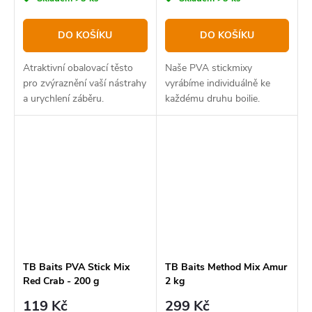
DO KOŠÍKU
DO KOŠÍKU
Atraktivní obalovací těsto
Naše PVA stickmixy
pro zvýraznění vaší nástrahy
vyrábíme individuálně ke
a urychlení záběru.
každému druhu boilie.
TB Baits PVA Stick Mix
TB Baits Method Mix Amur
Red Crab - 200 g
2 kg
119 Kč
299 Kč