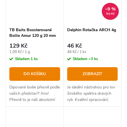
–9 %
51 Kč
TB Baits Boosterované
Delphin Rotačka ARCH 4g
Boilie Amur 120 g 20 mm
129 Kč
46 Kč
Měrná
Měrná
1,08 Kč / 1 g
46 Kč / 1 ks
cena:
cena:
Skladem
1 ks
Skladem
>3 ks
DO KOŠÍKU
ZOBRAZIT
Dipované boilie přesně podle
Je ideální nástrahou pro lov
vašich představ?! Ano!
širokého spektra dravých
Přesně to je náš absolutní
ryb. Kvalitní zpracování,
bestseller v novém balení.
dráždivý pohyb a intenzivní
vibrace nenechají v klidu
žádného dravce. Model
ARCH se vyznačuje...